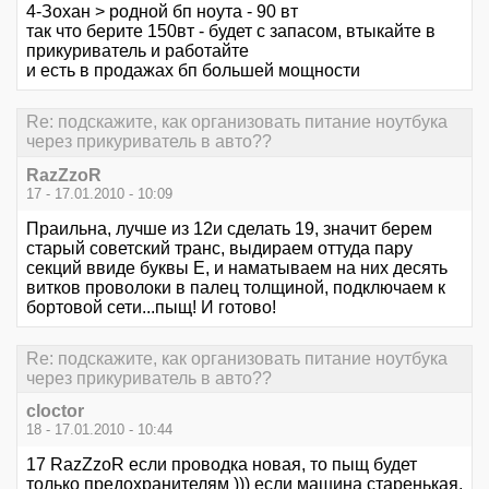
4-Зохан > родной бп ноута - 90 вт
так что берите 150вт - будет с запасом, втыкайте в
прикуриватель и работайте
и есть в продажах бп большей мощности
Re: подскажите, как организовать питание ноутбука
через прикуриватель в авто??
RazZzoR
17 - 17.01.2010 - 10:09
Праильна, лучше из 12и сделать 19, значит берем
старый советский транс, выдираем оттуда пару
секций ввиде буквы Е, и наматываем на них десять
витков проволоки в палец толщиной, подключаем к
бортовой сети...пыщ! И готово!
Re: подскажите, как организовать питание ноутбука
через прикуриватель в авто??
cloctor
18 - 17.01.2010 - 10:44
17 RazZzoR если проводка новая, то пыщ будет
только предохранителям ))) если машина старенькая,