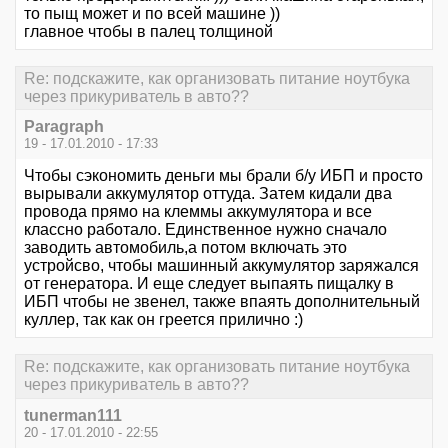
то пыщ может и по всей машине ))
главное чтобы в палец толщиной
Re: подскажите, как организовать питание ноутбука
через прикуриватель в авто??
Paragraph
19 - 17.01.2010 - 17:33
Чтобы сэкономить деньги мы брали б/у ИБП и просто
вырывали аккумулятор оттуда. Затем кидали два
провода прямо на клеммы аккумулятора и все
классно работало. Единственное нужно сначало
заводить автомобиль,а потом включать это
устройсво, чтобы машинный аккумулятор заряжался
от генератора. И еще следует выпаять пищалку в
ИБП чтобы не звенел, также впаять дополнительный
куллер, так как он греется прилично :)
Re: подскажите, как организовать питание ноутбука
через прикуриватель в авто??
tunerman111
20 - 17.01.2010 - 22:55