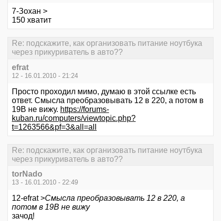
7-Зохан >
150 хватит
Re: подскажите, как организовать питание ноутбука
через прикуриватель в авто??
efrat
12 - 16.01.2010 - 21:24
Просто проходил мимо, думаю в этой ссылке есть
ответ. Смысла преобразовывать 12 в 220, а потом в
19В не вижу.
https://forums-
kuban.ru/computers/viewtopic.php?
t=1263566&pf=3&all=all
Re: подскажите, как организовать питание ноутбука
через прикуриватель в авто??
torNado
13 - 16.01.2010 - 22:49
12-efrat >
Смысла преобразовывать 12 в 220, а
потом в 19В не вижу
зачод!