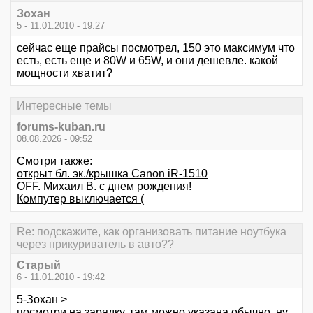
Зохан
5 - 11.01.2010 - 19:27
сейчас еще прайсы посмотрел, 150 это максимум что
есть, есть еще и 80W и 65W, и они дешевле. какой
мощности хватит?
Интересные темы
forums-kuban.ru
08.08.2026 - 09:52
Смотри также:
открыт бл. эк./крышка Canon iR-1510
OFF. Михаил В. с днем рождения!
Компутер выключается (
Re: подскажите, как организовать питание ноутбука
через прикуриватель в авто??
Старый
6 - 11.01.2010 - 19:42
5-Зохан >
посмотри на зарядку, там можно указана обычно. ну