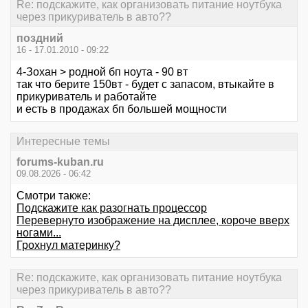
Re: подскажите, как организовать питание ноутбука
через прикуриватель в авто??
поздний
16 - 17.01.2010 - 09:22
4-Зохан > родной бп ноута - 90 вт
так что берите 150вт - будет с запасом, втыкайте в
прикуриватель и работайте
и есть в продажах бп большей мощности
Интересные темы
forums-kuban.ru
09.08.2026 - 06:42
Смотри также:
Подскажите как разогнать процессор
Перевернуто изображение на дисплее, короче вверх
ногами...
Грохнул материнку?
Re: подскажите, как организовать питание ноутбука
через прикуриватель в авто??