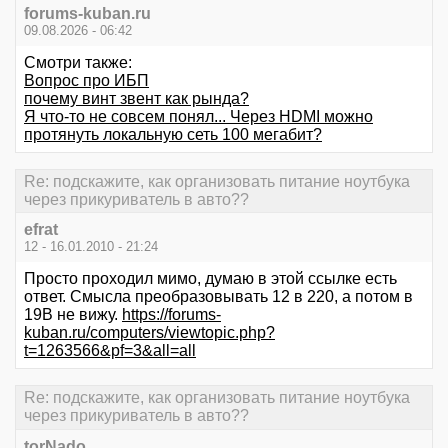
forums-kuban.ru
09.08.2026 - 06:42
Смотри также:
Вопрос про ИБП
почему винт звент как рында?
Я что-то не совсем понял... Через HDMI можно
протянуть локальную сеть 100 мегабит?
Re: подскажите, как организовать питание ноутбука
через прикуриватель в авто??
efrat
12 - 16.01.2010 - 21:24
Просто проходил мимо, думаю в этой ссылке есть
ответ. Смысла преобразовывать 12 в 220, а потом в
19В не вижу.
https://forums-
kuban.ru/computers/viewtopic.php?
t=1263566&pf=3&all=all
Re: подскажите, как организовать питание ноутбука
через прикуриватель в авто??
torNado