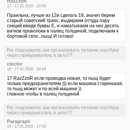
RazZzoR
17 - 17.01.2010 - 10:09
Праильна, лучше из 12и сделать 19, значит берем
старый советский транс, выдираем оттуда пару
секций ввиде буквы Е, и наматываем на них десять
витков проволоки в палец толщиной, подключаем к
бортовой сети...пыщ! И готово!
Re: подскажите, как организовать питание ноутбука
через прикуриватель в авто??
cloctor
18 - 17.01.2010 - 10:44
17 RazZzoR если проводка новая, то пыщ будет
только предохранителям ))) если машина старенькая,
то пыщ может и по всей машине ))
главное чтобы в палец толщиной
Re: подскажите, как организовать питание ноутбука
через прикуриватель в авто??
Paragraph
19 - 17.01.2010 - 17:33