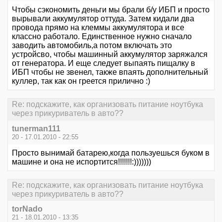
Чтобы сэкономить деньги мы брали б/у ИБП и просто
вырывали аккумулятор оттуда. Затем кидали два
провода прямо на клеммы аккумулятора и все
классно работало. Единственное нужно сначало
заводить автомобиль,а потом включать это
устройсво, чтобы машинный аккумулятор заряжался
от генератора. И еще следует выпаять пищалку в
ИБП чтобы не звенел, также впаять дополнительный
куллер, так как он греется прилично :)
Re: подскажите, как организовать питание ноутбука
через прикуриватель в авто??
tunerman111
20 - 17.01.2010 - 22:55
Просто вынимай батарею,когда пользуешься буком в
машине и она не испортится!!!!!!!:)))))))
Re: подскажите, как организовать питание ноутбука
через прикуриватель в авто??
torNado
21 - 18.01.2010 - 13:35