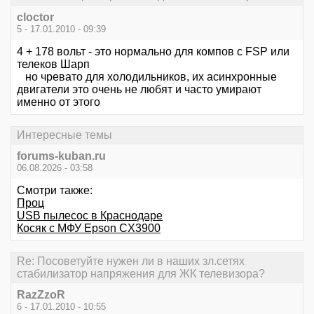
cloctor
5 - 17.01.2010 - 09:39
4 + 178 вольт - это нормально для компов с FSP или
телеков Шарп
но чревато для холодильников, их асинхронные
двигатели это очень не любят и часто умирают
именно от этого
Интересные темы
forums-kuban.ru
06.08.2026 - 03:58
Смотри также:
Проц
USB пылесос в Краснодаре
Косяк с МФУ Epson CX3900
Re: Посоветуйте нужен ли в наших зл.сетях
стабилизатор напряжения для ЖК телевизора?
RazZzoR
6 - 17.01.2010 - 10:55