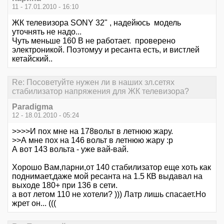
11 - 17.01.2010 - 16:10
ЖК телевизора SONY 32" , надейюсь модель
уточнять не надо...
Чуть меньше 160 В не работает. проверено
электроникой. Поэтомуу и ресанта есть, и вистлей
кетайский..
Re: Посоветуйте нужен ли в наших зл.сетях
стабилизатор напряжения для ЖК телевизора?
Paradigma
12 - 18.01.2010 - 05:24
>>>>И пох мне на 178вольт в летнюю жару.
>>А мне пох на 146 вольт в летнюю жару :р
А вот 143 вольта - уже вай-вай.
Хорошо Вам,парни,от 140 стабилизатор еще хоть как
поднимает,даже мой ресанта на 1.5 КВ выдавал на
выходе 180+ при 136 в сети.
а вот летом 110 не хотели? ))) Латр лишь спасает.Но
жрет он... (((