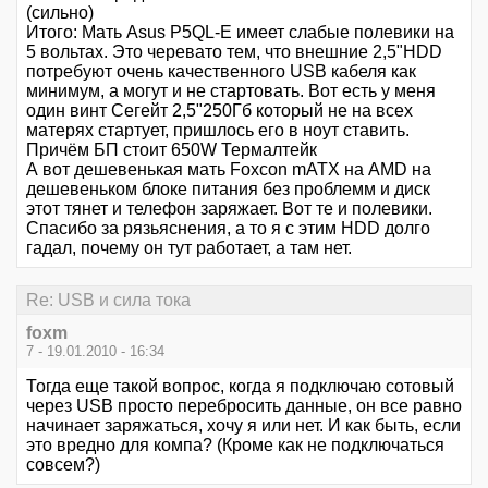
(сильно)
Итого: Мать Asus P5QL-E имеет слабые полевики на
5 вольтах. Это черевато тем, что внешние 2,5"HDD
потребуют очень качественного USB кабеля как
минимум, а могут и не стартовать. Вот есть у меня
один винт Сегейт 2,5"250Гб который не на всех
матерях стартует, пришлось его в ноут ставить.
Причём БП стоит 650W Термалтейк
А вот дешевенькая мать Foxcon mATX на AMD на
дешевеньком блоке питания без проблемм и диск
этот тянет и телефон заряжает. Вот те и полевики.
Спасибо за рязьяснения, а то я с этим HDD долго
гадал, почему он тут работает, а там нет.
Re: USB и сила тока
foxm
7 - 19.01.2010 - 16:34
Тогда еще такой вопрос, когда я подключаю сотовый
через USB просто перебросить данные, он все равно
начинает заряжаться, хочу я или нет. И как быть, если
это вредно для компа? (Кроме как не подключаться
совсем?)