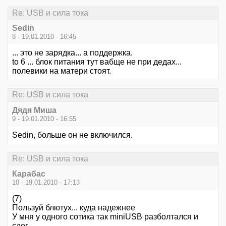
Re: USB и сила тока
Sedin
8 - 19.01.2010 - 16:45
... это не зарядка... а поддержка.
to 6 ... блок питания тут вабще не при дедах...
полевики на матери стоят.
Re: USB и сила тока
Дядя Миша
9 - 19.01.2010 - 16:55
Sedin, больше он не включился.
Re: USB и сила тока
Карабас
10 - 19.01.2010 - 17:13
(7)
Пользуй блютух... куда надежнее
У мня у одного сотика так miniUSB разболтался и
сдог