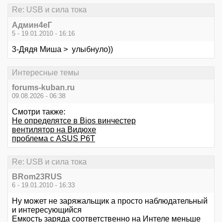
Re: USB и сила тока
Aдмин4еГ
5 - 19.01.2010 - 16:16
3-Дядя Миша > улыбнуло))
Интересные темы
forums-kuban.ru
09.08.2026 - 06:38
Смотри также:
Не определятсе в Bios винчестер
вентилятор на Видюхе
проблема с ASUS P6T
Re: USB и сила тока
BRom23RUS
6 - 19.01.2010 - 16:33
Ну может не заряжальщик а просто наблюдательный
и интересующийся
Емкость заряда соответственно на Интеле меньше