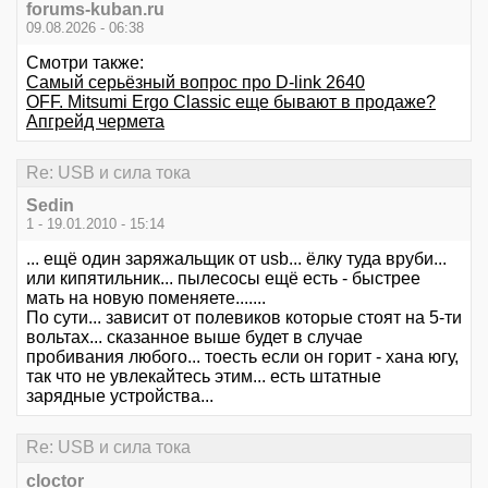
forums-kuban.ru
09.08.2026 - 06:38
Смотри также:
Самый серьёзный вопрос про D-link 2640
OFF. Mitsumi Ergo Classic еще бывают в продаже?
Апгрейд чермета
Re: USB и сила тока
Sedin
1 - 19.01.2010 - 15:14
... ещё один заряжальщик от usb... ёлку туда вруби...
или кипятильник... пылесосы ещё есть - быстрее
мать на новую поменяете.......
По сути... зависит от полевиков которые стоят на 5-ти
вольтах... сказанное выше будет в случае
пробивания любого... тоесть если он горит - хана югу,
так что не увлекайтесь этим... есть штатные
зарядные устройства...
Re: USB и сила тока
cloctor