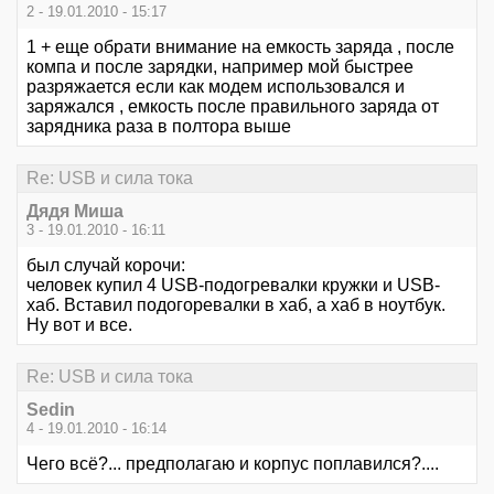
2 - 19.01.2010 - 15:17
1 + еще обрати внимание на емкость заряда , после
компа и после зарядки, например мой быстрее
разряжается если как модем использовался и
заряжался , емкость после правильного заряда от
зарядника раза в полтора выше
Re: USB и сила тока
Дядя Миша
3 - 19.01.2010 - 16:11
был случай корочи:
человек купил 4 USB-подогревалки кружки и USB-
хаб. Вставил подогоревалки в хаб, а хаб в ноутбук.
Ну вот и все.
Re: USB и сила тока
Sedin
4 - 19.01.2010 - 16:14
Чего всё?... предполагаю и корпус поплавился?....