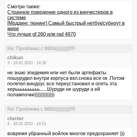
Смотри также:
Странное поведение одного из винчестеров в
системе
[Моддинг, тюнинг] Самый быстрый нетбук/субноут в
мире
Что лучше gf 260 или rad 4870
Re: Проблема с 8800(((((((((!!!!!
chikun
3 - 18.01.2010 - 14:30
не знаю эпидемия или нет были артефакты
пошурудил внутри корпуса вкл.снова все ок .Потом
полетел виндоус все переустановил и опять эта
херьььььььььь......Шуруди не шуруди а ей
полампочки)))))))))))))
Re: Проблема с 8800(((((((((!!!!!
cloctor
4 - 18.01.2010 - 14:51
вовремя убранный войлок многое предохраняет )))