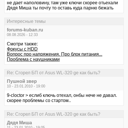
не дает наполовину, там уже ключи скорее отьехали
Дядя Миша ты почту то оставь куда парню бежать
Интересные темы
forums-kuban.ru
08.08.2026 - 12:33
Смотри также:
Фокусы с HDD
Вопрос про напряжения. Про блок питания...
Проблема с наушниками
Re: Сгорел БП от Asus WL-320 ge как быть?
Пушной звер
10 - 23.01.2010 - 19:00
9-cloctor > еслиб ключь отехал, онбы нече не давал.
скорее проблемы со стартом..
Re: Сгорел БП от Asus WL-320 ge как быть?
Дядя Миша
11 - 23.01.2010 - 19:05