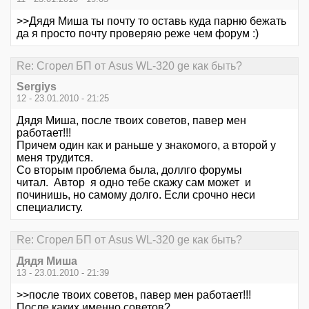
>>Дядя Миша ты почту то оставь куда парню бежать
да я просто почту проверяю реже чем форум :)
Re: Сгорел БП от Asus WL-320 ge как быть?
Sergiys
12 - 23.01.2010 - 21:25
Дядя Миша, после твоих советов, павер мен
работает!!!
Причем один как и раньше у знакомого, а второй у
меня трудится.
Со вторым проблема была, доллго форумы
читал. Автор я одно тебе скажу сам может и
починишь, но самому долго. Если срочно неси
специалисту.
Re: Сгорел БП от Asus WL-320 ge как быть?
Дядя Миша
13 - 23.01.2010 - 21:39
>>после твоих советов, павер мен работает!!!
После каких именно советов?