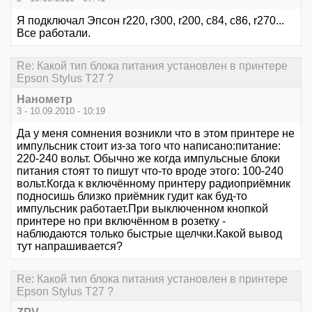
Я подключал Эпсон r220, r300, r200, c84, c86, r270...
Все работали.
Re: Какой тип блока питания установлен в принтере
Epson Stylus T27 ?
Нанометр
3 - 10.09.2010 - 10:19
Да у меня сомнения возникли что в этом принтере не
импульсник стоит из-за того что написано:питание:
220-240 вольт. Обычно же когда импульсные блоки
питания стоят то пишут что-то вроде этого: 100-240
вольт.Когда к включённому принтеру радиоприёмник
подносишь близко приёмник гудит как буд-то
импульсник работает.При выключенном кнопкой
принтере но при включённом в розетку -
наблюдаются только быстрые щелчки.Какой вывод
тут напрашивается?
Re: Какой тип блока питания установлен в принтере
Epson Stylus T27 ?