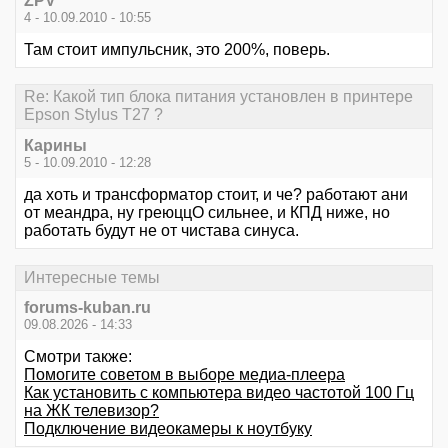
ZPV
4 - 10.09.2010 - 10:55
Там стоит импульсник, это 200%, поверь.
Re: Какой тип блока питания установлен в принтере
Epson Stylus T27 ?
Карины
5 - 10.09.2010 - 12:28
да хоть и трансформатор стоит, и че? работают ани
от меандра, ну греюццО сильнее, и КПД ниже, но
работать будут не от чистава синуса.
Интересные темы
forums-kuban.ru
09.08.2026 - 14:33
Смотри также:
Помогите советом в выборе медиа-плеера
Как установить с компьютера видео частотой 100 Гц
на ЖК телевизор?
Подключение видеокамеры к ноутбуку