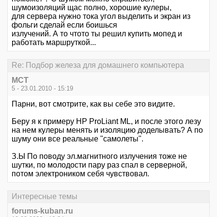
шумоизоляций щас полно, хорошие кулеры,
для сервера нужно тока угол выделить и экран из
фольги сделай если боишься
излучений. А то чтото ты решил купить мопед и
работать маршруткой...
Re: Подбор железа для домашнего компьютера
MCT
5 - 23.01.2010 - 15:19
Парни, вот смотрите, как вы себе это видите.
Беру я к примеру HP ProLiant ML, и после этого лезу
на нем кулеры менять и изоляцию доделывать? А по
шуму они все реальные "самолеты".
З.Ы По поводу эл.магнитного излучения тоже не
шутки, по молодости пару раз спал в серверной,
потом электроником себя чувствовал.
Интересные темы
forums-kuban.ru