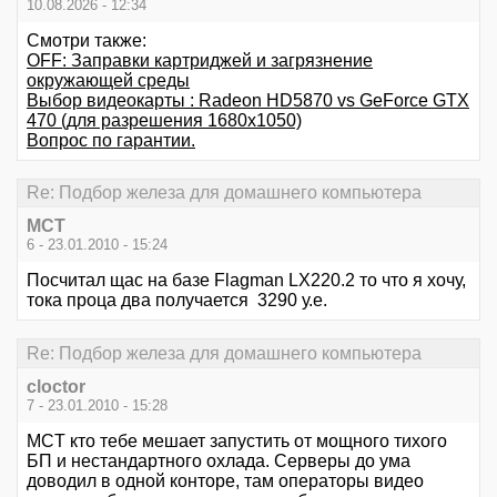
10.08.2026 - 12:34
Смотри также:
OFF: Заправки картриджей и загрязнение
окружающей среды
Выбор видеокарты : Radeon HD5870 vs GeForce GTX
470 (для разрешения 1680х1050)
Вопрос по гарантии.
Re: Подбор железа для домашнего компьютера
MCT
6 - 23.01.2010 - 15:24
Посчитал щас на базе Flagman LX220.2 то что я хочу,
тока проца два получается 3290 у.е.
Re: Подбор железа для домашнего компьютера
cloctor
7 - 23.01.2010 - 15:28
MCT кто тебе мешает запустить от мощного тихого
БП и нестандартного охлада. Серверы до ума
доводил в одной конторе, там операторы видео