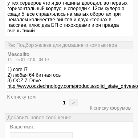
у тех серверов что я до тишины доводил, во первых
горизонтальный корпус, и спереди 4 12см кулера а
сзади 5, все справлялось на малых оборотах при
немалом количестве винтов и двух ксеонах в
пассиве, плюс два БП с тихоходами и он правда
очень тихий.
Re: Подбор железа для домашнего компьютера
Mescalito
14 - 25.01.2010 - 04:10
1) core i7
2) любая 64 битная ось
3) OCZ Z-Drive
http://www.ocztechnology.com/products/solid_state_drive
К списку тем
1
>
К списку форумов
Добавить новое сообщение
Ваше имя: