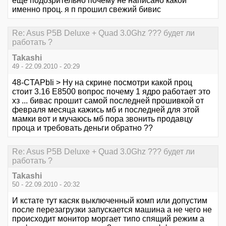
еще подозрительно почему не написано какой
именно проц. я п прошил свежий бивис
Re: Asus P5B Deluxe + Quad 3.0Ghz ??? будет ли
работать ?
Takashi
49 - 22.09.2010 - 20:29
48-CTAPbIi > Ну на скрине посмотри какой проц
стоит 3.16 Е8500 вопрос почему 1 ядро работает это
хз ... бивас прошит самой последней прошивкой от
февраля месяца кажись мб и последней для этой
мамки вот и мучаюсь мб пора звонить продавцу
проца и требовать деньги обратно ??
Re: Asus P5B Deluxe + Quad 3.0Ghz ??? будет ли
работать ?
Takashi
50 - 22.09.2010 - 20:32
И кстате тут касяк выключенный комп или допустим
после перезагрузки запускается машина а не чего не
происходит монитор моргает типо спящий режим а