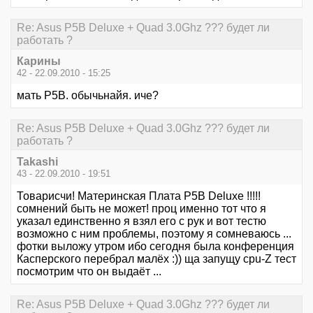
Re: Asus P5B Deluxe + Quad 3.0Ghz ??? будет ли
работать ?
Карины
42 - 22.09.2010 - 15:25
мать Р5В. обычьнайя. иче?
Re: Asus P5B Deluxe + Quad 3.0Ghz ??? будет ли
работать ?
Takashi
43 - 22.09.2010 - 19:51
Товарисчи! Материнская Плата P5B Deluxe !!!!!
сомнений быть не может! проц именно тот что я
указал единственно я взял его с рук и вот тестю
возможно с ним проблемы, поэтому я сомневаюсь ...
фотки выложу утром ибо сегодня была конференция
Касперского перебрал малёх :)) ща запущу cpu-Z тест
посмотрим что он выдаёт ...
Re: Asus P5B Deluxe + Quad 3.0Ghz ??? будет ли