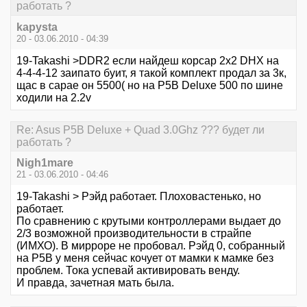
работать ?
kapysta
20 - 03.06.2010 - 04:39
19-Takashi >DDR2 если найдеш корсар 2х2 DHX на
4-4-4-12 заипато буит, я такой комплект продал за 3к,
щас в сарае он 5500( но на P5B Deluxe 500 по шине
ходили на 2.2v
Re: Asus P5B Deluxe + Quad 3.0Ghz ??? будет ли
работать ?
Nigh1mare
21 - 03.06.2010 - 04:46
19-Takashi > Рэйд работает. Плоховастенько, но
работает.
По сравнению с крутыми контроллерами выдает до
2/3 возможной производительности в страйпе
(ИМХО). В мирроре не пробовал. Рэйд 0, собранный
на Р5В у меня сейчас кочует от мамки к мамке без
проблем. Тока успевай активировать венду.
И правда, зачетная мать была.