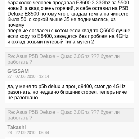
барахолке человек продавал E8600 3.33Ghz за 5500
новый, а квад очень горячий, я себе оставил на P5B
Deluxe E8500 потому что с квадам темпа на чипсете
была 50, с коркой выше 35 не поднималась, хз
почему
впервые согласен с котом если квад то Q6600 лучше,
если кору то E8400, заведется без проблем на 4GHz
и охлад возьми путевый типа муген 2
Re: Asus P5B Deluxe + Quad 3.0Ghz ??? будет ли
работать ?
G4SSAM
27 - 07.06.2010 - 12:14
да, у меня то p5b delux и проц q9400, смог до 4GHz
разогнать, но недавно бпэшник сгорел, теперь ниче
не разогнано
Re: Asus P5B Deluxe + Quad 3.0Ghz ??? будет ли
работать ?
Takashi
28 - 22.09.2010 - 06:44