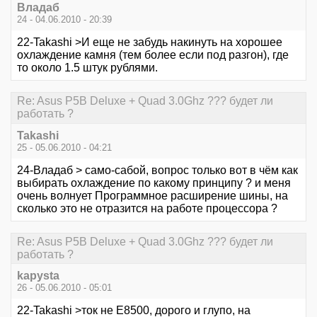
Владаб
24 - 04.06.2010 - 20:39
22-Takashi >И еще не забудь накинуть на хорошее
охлаждение камня (тем более если под разгон), где
то около 1.5 штук рублями.
Re: Asus P5B Deluxe + Quad 3.0Ghz ??? будет ли
работать ?
Takashi
25 - 05.06.2010 - 04:21
24-Владаб > само-сабой, вопрос только вот в чём как
выбирать охлаждение по какому принципу ? и меня
очень волнует Программное расширение шины, на
сколько это не отразится на работе процессора ?
Re: Asus P5B Deluxe + Quad 3.0Ghz ??? будет ли
работать ?
kapysta
26 - 05.06.2010 - 05:01
22-Takashi >ток не Е8500, дорого и глупо, на