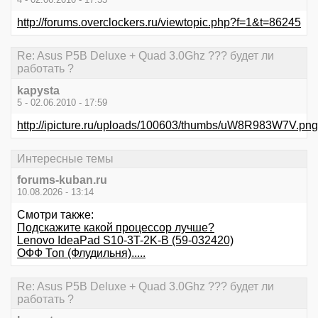
http://forums.overclockers.ru/viewtopic.php?f=1&t=86245
Re: Asus P5B Deluxe + Quad 3.0Ghz ??? будет ли
работать ?
kapysta
5 - 02.06.2010 - 17:59
http://ipicture.ru/uploads/100603/thumbs/uW8R983W7V.png
Интересные темы
forums-kuban.ru
10.08.2026 - 13:14
Смотри также:
Подскажите какой процессор лучше?
Lenovo IdeaPad S10-3T-2K-B (59-032420)
ОФФ Топ (Флудильня).....
Re: Asus P5B Deluxe + Quad 3.0Ghz ??? будет ли
работать ?