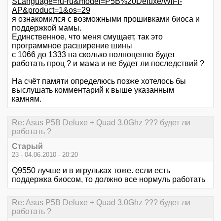
SLanguage=ru-ru&model=P5B%20Deluxe/WiFi-
AP&product=1&os=29
я ознакомился с возможными прошивками биоса и
поддержкой мамы.
Единственное, что меня смущает, так это
программное расширение шины
с 1066 до 1333 на сколько полноценно будет
работать проц ? и мама и не будет ли последствий ?
На счёт памяти определюсь позже хотелось бы
выслушать комментарий к выше указанным
камням.
Re: Asus P5B Deluxe + Quad 3.0Ghz ??? будет ли
работать ?
Старый
23 - 04.06.2010 - 20:20
Q9550 лучше и в игрульках тоже. если есть
поддержка биосом, то должно все нормуль работать
Re: Asus P5B Deluxe + Quad 3.0Ghz ??? будет ли
работать ?