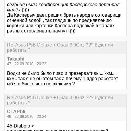
сегодня была конференция Касперского перебрал
малёх
:)))))
Да Касперыч дает, решил брать народ в сотоварищи
огненной водой , так глядишь по предъявлению
коробки или карточки Каспера водовкай в сараях
разных отоваривать начнут :))))
Re: Asus P5B Deluxe + Quad 3.0Ghz ??? будет ли
работать ?
Takashi
47 - 22.09.2010 - 20:22
Водки не было было пиво и презервативы... кхм...
кхм.. так я не об этом так а почему 1 ядро работает
мб я в биосе чего не включил ?
Re: Asus P5B Deluxe + Quad 3.0Ghz ??? будет ли
работать ?
CTAPbIi
48 - 22.09.2010 - 20:24
45-Diabolo >