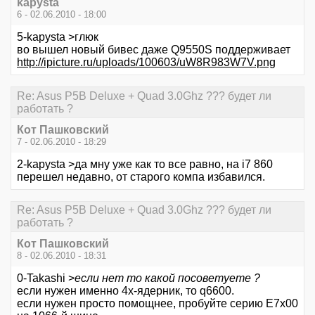
kapysta
6 - 02.06.2010 - 18:00
5-kapysta >глюк
во вышел новый бивес даже Q9550S поддерживает
http://ipicture.ru/uploads/100603/uW8R983W7V.png
Re: Asus P5B Deluxe + Quad 3.0Ghz ??? будет ли
работать ?
Кот Пашковский
7 - 02.06.2010 - 18:29
2-kapysta >да мну уже как то все равно, на i7 860
перешел недавно, от старого компа избавился.
Re: Asus P5B Deluxe + Quad 3.0Ghz ??? будет ли
работать ?
Кот Пашковский
8 - 02.06.2010 - 18:31
0-Takashi >
если нет то какой посоветуете ?
если нужен именно 4х-ядерник, то q6600.
если нужен просто помощнее, пробуйте серию Е7х00