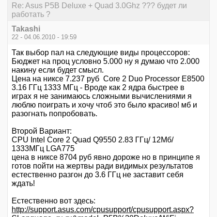
Re: Asus P5B Deluxe + Quad 3.0Ghz ??? будет ли
работать ?
Takashi
22 - 04.06.2010 - 19:59
Так выбор пал на следующие виды процессоров:
Бюджет на проц условно 5.000 ну я думаю что 2.000
накину если будет смысл.
Цена на никсе 7.237 руб Core 2 Duo Processor E8500
3.16 ГГц 1333 МГц - Вроде как 2 ядра быстрее в
играх я не занимаюсь сложными вычислениями я
люблю поиграть и хочу чтоб это было красиво! мб и
разогнать попробовать.
Второй Вариант:
CPU Intel Core 2 Quad Q9550 2.83 ГГц/ 12Мб/
1333МГц LGA775
цена в никсе 8704 руб явно дороже но в принципе я
готов пойти на жертвы ради видимых результатов
естественно разгон до 3.6 ГГц не заставит себя
ждать!
Естественно вот здесь:
http://support.asus.com/cpusupport/cpusupport.aspx?