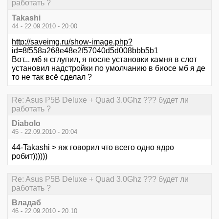
работать ?
Takashi
44 - 22.09.2010 - 20:00
http://saveimg.ru/show-image.php?
id=8f558a268e48e2f57040d5d008bbb5b1
Вот... мб я сглупил, я после установки камня в слот
установил надстройки по умолчанию в биосе мб я де
то не так всё сделал ?
Re: Asus P5B Deluxe + Quad 3.0Ghz ??? будет ли
работать ?
Diabolo
45 - 22.09.2010 - 20:04
44-Takashi > яж говорил что всего одно ядро
робит))))))
Re: Asus P5B Deluxe + Quad 3.0Ghz ??? будет ли
работать ?
Владаб
46 - 22.09.2010 - 20:10