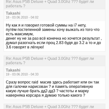
Re: Asus P5B Deluxe + Quad 3.0Ghz ??? будет ли
работать ?
Takashi
18 - 03.06.2010 - 04:02
Ну как я и говорил готовой суммы на i7 нету,
путём постепенной замены хочу выжать из того что
есть максимум,
денег ну не за раз всё конечна но хочется результат ,
думал разогнать если проц 2.83 будя до 3.2 а то и до
3.6 говорят в лёгкую!
Re: Asus P5B Deluxe + Quad 3.0Ghz ??? будет ли
работать ?
Takashi
19 - 03.06.2010 - 04:33
Сразу вопрос raid масив здесь работает или он так
для галочки нарисован ? и память оперативную
какую лучше брать дд2-дд3 ? частоты и марку
наверняка корсара я думаю только какого ?
Re: Asus P5B Deluxe + Quad 3.0Ghz ??? будет ли