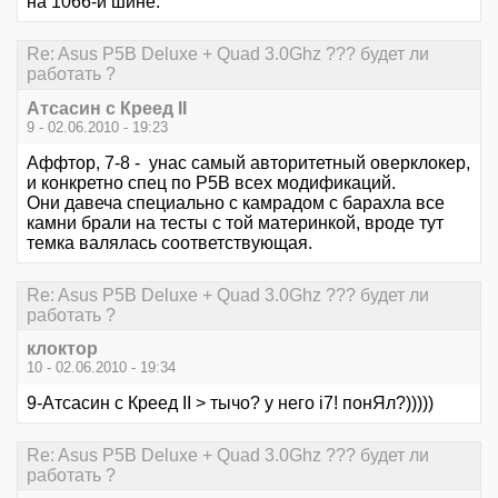
на 1066-й шине.
Re: Asus P5B Deluxe + Quad 3.0Ghz ??? будет ли
работать ?
Атсасин с Креед II
9 - 02.06.2010 - 19:23
Аффтор, 7-8 - унас самый авторитетный оверклокер,
и конкретно спец по Р5В всех модификаций.
Они давеча специально с камрадом с барахла все
камни брали на тесты с той материнкой, вроде тут
темка валялась соответствующая.
Re: Asus P5B Deluxe + Quad 3.0Ghz ??? будет ли
работать ?
клоктор
10 - 02.06.2010 - 19:34
9-Атсасин с Креед II > тычо? у него i7! понЯл?)))))
Re: Asus P5B Deluxe + Quad 3.0Ghz ??? будет ли
работать ?