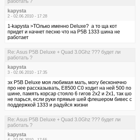
работать ?
kapysta
2 - 02.06.2010 - 17:28
1-kapysta >ТОлько именно Deluxe? а то ща кот
придет и начнет песню что на P5B 1333 шина не
работает
Re: Asus P5B Deluxe + Quad 3.0Ghz ??? будет ли
работать ?
kapysta
3 - 02.06.2010 - 17:35
эх P5B Deluxe моя любимая мать, могу бесконечно
про нее рассказывать, Е8500 С0 ходит на ней 500 по
шине, память корсар стояло 6 гигов 2х2 и 2х1, так шо
не парься, если руки прямые шей флешером бивес с
поддержкой 1333 и радуйся жизни
Re: Asus P5B Deluxe + Quad 3.0Ghz ??? будет ли
работать ?
kapysta
4 - 02.06.2010 - 17:55