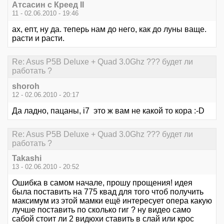
Атсасин с Креед II
11 - 02.06.2010 - 19:46
ах, епт, ну да. теперь нам до него, как до луны ваще.
расти и расти.
Re: Asus P5B Deluxe + Quad 3.0Ghz ??? будет ли
работать ?
shoroh
12 - 02.06.2010 - 20:17
Да ладно, пацаны, i7 это ж вам не какой то кора :-D
Re: Asus P5B Deluxe + Quad 3.0Ghz ??? будет ли
работать ?
Takashi
13 - 02.06.2010 - 20:52
Ошибка в самом начале, прошу прощения! идея
была поставить на 775 квад для того чтоб получить
максимум из этой мамки ещё интересует опера какую
лучше поставить по сколько гиг ? ну видео само
сабой стоит ли 2 видюхи ставить в слай или крос