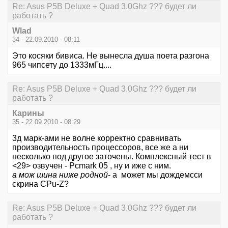
Re: Asus P5B Deluxe + Quad 3.0Ghz ??? будет ли
работать ?
Wlad
34 - 22.09.2010 - 08:11
Это косяки бивиса. Не вынесла душа поета разгона
965 чипсету до 1333мГц....
Re: Asus P5B Deluxe + Quad 3.0Ghz ??? будет ли
работать ?
Карины
35 - 22.09.2010 - 08:29
3д марк-ами не волне корректно сравнивать
производительность процессоров, все же а ни
несколько под другое заточены. Комплексный тест в
<29> озвучен - Pcmark 05 , ну и иже с ним.
а мож шина ниже родной
- а может мы дождемсси
скрина CPu-Z?
Re: Asus P5B Deluxe + Quad 3.0Ghz ??? будет ли
работать ?