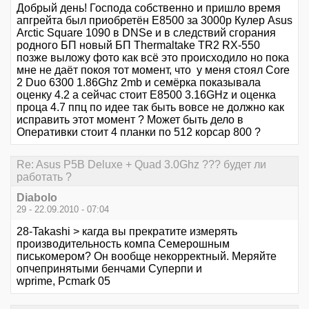
Добрый день! Господа собственно и пришло время
апгрейта был приобретён Е8500 за 3000р Кулер Asus
Arctic Square 1090 в DNSе и в следствий сгорания
родного БП новый БП Thermaltake TR2 RX-550
позже выложу фото как всё это происходило но пока
мне не даёт покоя тот момент, что у меня стоял Core
2 Duo 6300 1.86Ghz 2mb и семёрка показывала
оценку 4.2 а сейчас стоит Е8500 3.16GHz и оценка
проца 4.7 ппц по идее так быть вовсе не должно как
исправить этот момент ? Может быть дело в
Оперативки стоит 4 планки по 512 корсар 800 ?
Re: Asus P5B Deluxe + Quad 3.0Ghz ??? будет ли
работать ?
Diabolo
29 - 22.09.2010 - 07:04
28-Takashi > кагда вы прекратите измерять
производительность компа Семерошным
писькомером? Он вообще некорректный. Меряйте
опчепринятыми бенчами Суперпи и
wprime, Pcmark 05