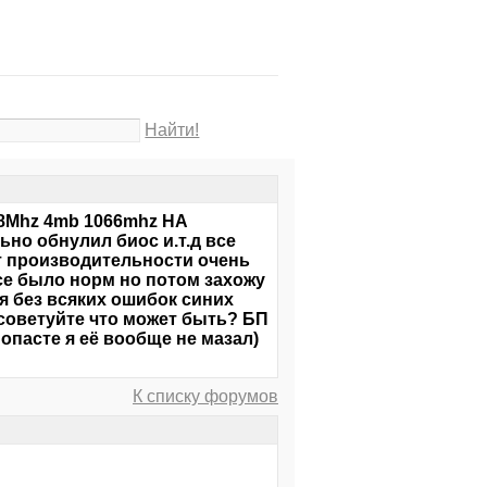
Найти!
.8Mhz 4mb 1066mhz НА
но обнулил биос и.т.д все
т производительности очень
се было норм но потом захожу
ся без всяких ошибок синих
Посоветуйте что может быть? БП
опасте я её вообще не мазал)
К списку форумов