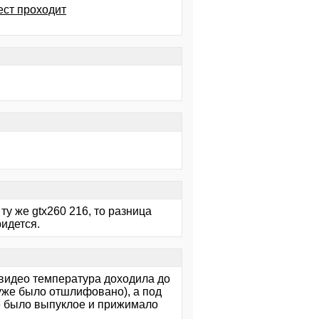
ест проходит
ту же gtx260 216, то разница
ридется.
 видео температура доходила до
уже было отшлифовано), а под
е было выпуклое и прижимало