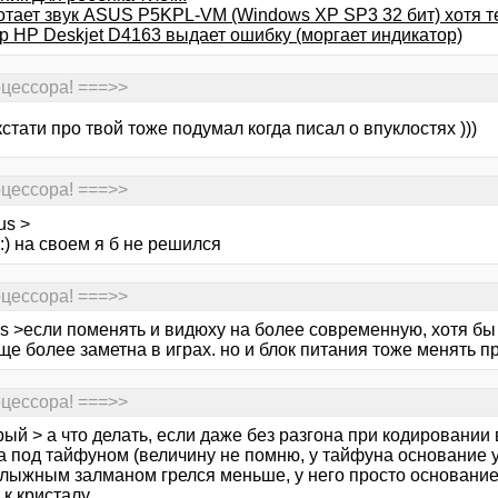
отает звук ASUS P5KPL-VM (Windows XP SP3 32 бит) хотя т
р HP Deskjet D4163 выдает ошибку (моргает индикатор)
цессора! ===>>
кстати про твой тоже подумал когда писал о впуклостях )))
цессора! ===>>
us >
:) на своем я б не решился
цессора! ===>>
us >если поменять и видюху на более современную, хотя бы 
ще более заметна в играх. но и блок питания тоже менять п
цессора! ===>>
ый > а что делать, если даже без разгона при кодировании
а под тайфуном (величину не помню, у тайфуна основание 
лыжным залманом грелся меньше, у него просто основани
к кристалу.