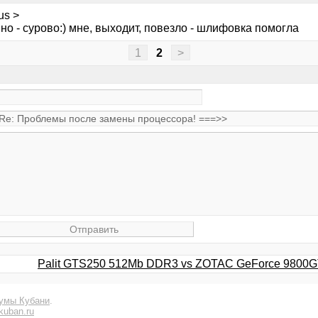
us >
но - сурово:) мне, выходит, повезло - шлифовка помогла
1
2
>
Palit GTS250 512Mb DDR3 vs ZOTAC GeForce 9800GT
умы Кубани
.
kuban.ru