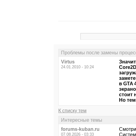
Проблемы после замены процес
Virtus
Значит
24.01.2010 - 10:24
Core2D
загруж
замете
в GTA 
экрано
стоит 
Но тем
К списку тем
Интересные темы
forums-kuban.ru
Смотри
07.08.2026 - 03:33
Системн