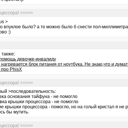
цессора! ===>>
us >
о впуклое было? а то можно было б снести пол-миллиметра 
ово :)
 также:
помощь девочке-инвалиду
нагревается блок питания от ноутбука. Не знаю,что и думат
 про PhisX
цессора! ===>>
рый >последовательность:
ка основания тайфуна - не помогло
ка крышки процессора - не помогло
е крышки процессора - помогло, но на голый кристал я не р
сь бы мутить.
цессора! ===>>