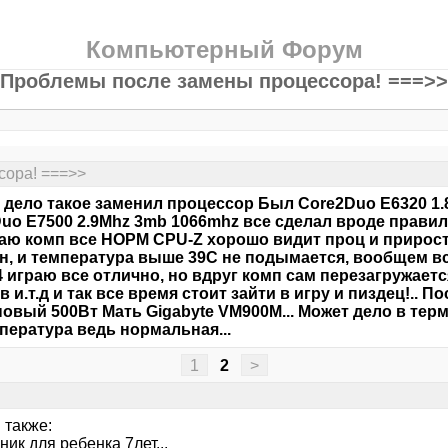
Компьютерный Форум
Проблемы после замены процессора! ===>>
сора! ===>>
 дело такое заменил процессор Был Core2Duo E6320 1
uo E7500 2.9Mhz 3mb 1066mhz все сделал вроде правиль
аю комп все НОРМ CPU-Z хорошо видит проц и прирос
н, и температура выше 39С не подымается, вообщем в
4 играю все отлично, но вдруг комп сам перезагружает
в и.т.д и так все время стоит зайти в игру и пиздец!.. 
новый 500Вт Мать Gigabyte VM900M... Может дело в терм
пература ведь нормальная...
1
2
>
 также:
ик для ребенка 7лет...