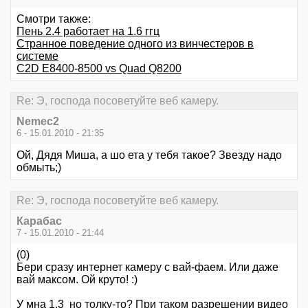
Смотри также:
Пень 2.4 работает на 1.6 ггц
Странное поведение одного из винчестеров в
системе
C2D E8400-8500 vs Quad Q8200
Re: Э, господа посоветуйте веб камеру.
Nemec2
6 - 15.01.2010 - 21:35
Ой, Дядя Миша, а шо ета у тебя такое? Звезду надо
обмыть;)
Re: Э, господа посоветуйте веб камеру.
Карабас
7 - 15.01.2010 - 21:44
(0)
Бери сразу интернет камеру с вай-фаем. Или даже
вай максом. Ой круто! :)
У мна 1,3 но толку-то? При таком разрешении видео