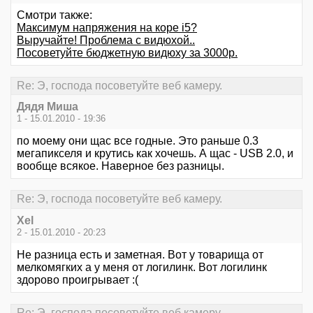
Смотри также:
Максимум напряжения на коре i5?
Выручайте! Проблема с видюхой..
Посоветуйте бюджетную видюху за 3000р.
Re: Э, господа посоветуйте веб камеру.
Дядя Миша
1 - 15.01.2010 - 19:36
по моему они щас все годные. Это раньше 0.3
мегапикселя и крутись как хочешь. А щас - USB 2.0, и
вообще всякое. Наверное без разницы.
Re: Э, господа посоветуйте веб камеру.
Xel
2 - 15.01.2010 - 20:23
Не разница есть и заметная. Вот у товарища от
мелкомягких а у меня от логилинк. Вот логилинк
здорово проигрывает :(
Re: Э, господа посоветуйте веб камеру.