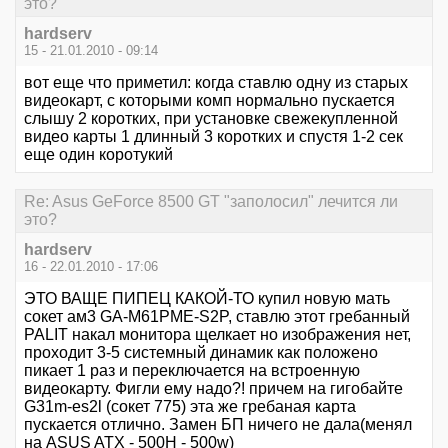
это?
hardserv
15 - 21.01.2010 - 09:14
вот еще что приметил: когда ставлю одну из старых
видеокарт, с которыми комп нормально пускается
слышу 2 коротких, при установке свежекупленной
видео карты 1 длинный 3 коротких и спустя 1-2 сек
еще один коротукий
Re: Asus GeForce 8500 GT "заполосил" лечится ли
это?
hardserv
16 - 22.01.2010 - 17:06
ЭТО ВАЩЕ ПИПЕЦ КАКОЙ-ТО купил новую мать
сокет ам3 GA-M61PME-S2P, ставлю этот гребанный
PALIT накал монитора щелкает но изображения нет,
проходит 3-5 системный динамик как положено
пикает 1 раз и переключается на встроенную
видеокарту. Фигли ему надо?! причем на гигобайте
G31m-es2l (сокет 775) эта же гребаная карта
пускается отлично. Замен БП ничего не дала(менял
на ASUS ATX - 500H - 500w)