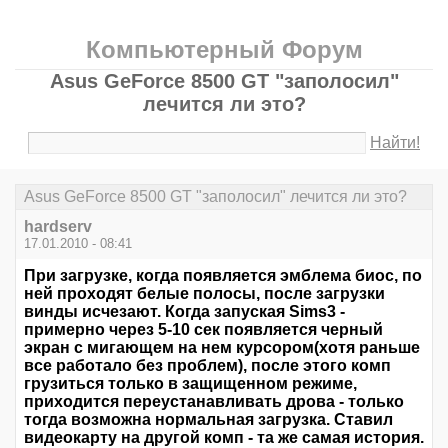
Компьютерный Форум
Asus GeForce 8500 GT "заполосил"
лечится ли это?
Найти!
Asus GeForce 8500 GT "заполосил" лечится ли это?
hardserv
17.01.2010 - 08:41
При загрузке, когда появляется эмблема биос, по
ней проходят белые полосы, после загрузки
винды исчезают. Когда запуская Sims3 -
примерно через 5-10 сек появляется черный
экран с мигающем на нем курсором(хотя раньше
все работало без проблем), после этого комп
грузиться только в защищенном режиме,
приходится переустанавливать дрова - только
тогда возможна нормальная загрузка. Ставил
видеокарту на другой комп - та же самая история.