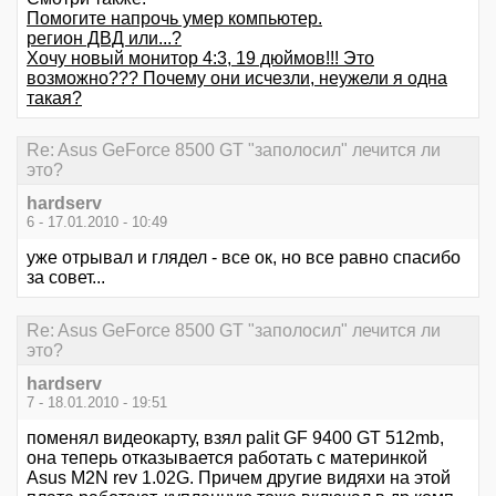
Помогите напрочь умер компьютер.
регион ДВД или...?
Хочу новый монитор 4:3, 19 дюймов!!! Это
возможно??? Почему они исчезли, неужели я одна
такая?
Re: Asus GeForce 8500 GT "заполосил" лечится ли
это?
hardserv
6 - 17.01.2010 - 10:49
уже отрывал и глядел - все ок, но все равно спасибо
за совет...
Re: Asus GeForce 8500 GT "заполосил" лечится ли
это?
hardserv
7 - 18.01.2010 - 19:51
поменял видеокарту, взял palit GF 9400 GT 512mb,
она теперь отказывается работать с материнкой
Asus M2N rev 1.02G. Причем другие видяхи на этой