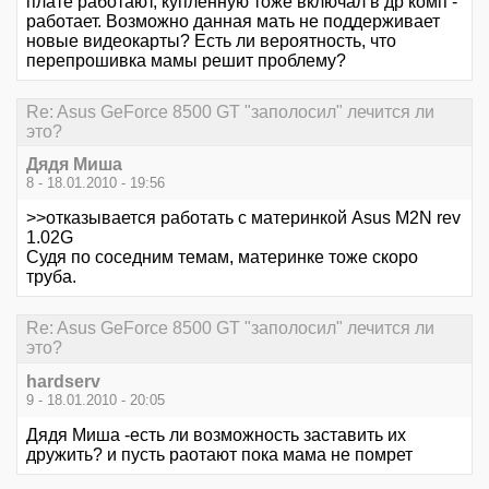
плате работают, купленную тоже включал в др комп -
работает. Возможно данная мать не поддерживает
новые видеокарты? Есть ли вероятность, что
перепрошивка мамы решит проблему?
Re: Asus GeForce 8500 GT "заполосил" лечится ли
это?
Дядя Миша
8 - 18.01.2010 - 19:56
>>отказывается работать с материнкой Asus M2N rev
1.02G
Судя по соседним темам, материнке тоже скоро
труба.
Re: Asus GeForce 8500 GT "заполосил" лечится ли
это?
hardserv
9 - 18.01.2010 - 20:05
Дядя Миша -есть ли возможность заставить их
дружить? и пусть раотают пока мама не помрет