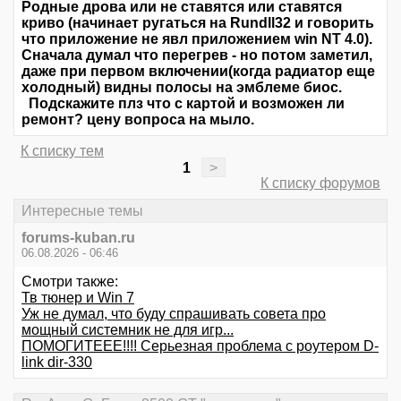
Родные дрова или не ставятся или ставятся
криво (начинает ругаться на Rundll32 и говорить
что приложение не явл приложением win NT 4.0).
Сначала думал что перегрев - но потом заметил,
даже при первом включении(когда радиатор еще
холодный) видны полосы на эмблеме биос.
Подскажите плз что с картой и возможен ли
ремонт? цену вопроса на мыло.
К списку тем
1
>
К списку форумов
Интересные темы
forums-kuban.ru
06.08.2026 - 06:46
Смотри также:
Тв тюнер и Win 7
Уж не думал, что буду спрашивать совета про
мощный системник не для игр...
ПОМОГИТЕЕЕ!!!! Серьезная проблема с роутером D-
link dir-330