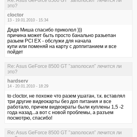
Re: Asus GeForce 8500 GT "заполосил" лечится ли
это?
cloctor
13 - 19.01.2010 - 15:34
Дядя Миша спасибо приколол )))
причина может быть просто банально разьепан
разьем PCI EX - обслужи для начала
купи или поменяй на карту с доппитанием и все
пойдет
Re: Asus GeForce 8500 GT "заполосил" лечится ли
это?
hardserv
14 - 20.01.2010 - 18:29
to cloctor, не похоже что разем ушатан, т.к. вставлял
три другие видеокарты без доп питания и все
работало, причем видеократы были куплены 1,5 -2
года назад...а вот с новой проблемы, а разъем
посмотрю, спасибо!
Re: Asus GeForce 8500 GT "заполосил" лечится ли