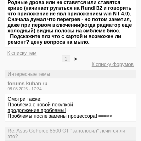
Родные дрова или не ставятся или ставятся
криво (начинает ругаться на Rundll32 и говорить
что приложение не явл приложением win NT 4.0).
Сначала думал что перегрев - но потом заметил,
даже при первом включении(когда радиатор еще
холодный) видны полосы на эмблеме биос.
Подскажите плз что с картой и возможен ли
ремонт? цену вопроса на мыло.
К списку тем
1
>
К списку форумов
Интересные темы
forums-kuban.ru
08.08.2026 - 17:34
Смотри также:
Проблема с новой покупкой
продолжение проблемы!
Проблемы после замены процессора! ===>>
Re: Asus GeForce 8500 GT "заполосил" лечится ли
это?