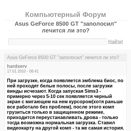
Компьютерный Форум
Asus GeForce 8500 GT "заполосил"
лечится ли это?
Найти!
Asus GeForce 8500 GT "заполосил" лечится ли это?
hardserv
17.01.2010 - 08:41
При загрузке, когда появляется эмблема биос, по
ней проходят белые полосы, после загрузки
винды исчезают. Когда запуская Sims3 -
примерно через 5-10 сек появляется черный
экран с мигающем на нем курсором(хотя раньше
все работало без проблем), после этого комп
грузиться только в защищенном режиме,
приходится переустанавливать дрова - только
тогда возможна нормальная загрузка. Ставил
видеокарту на другой комп - та же самая история.