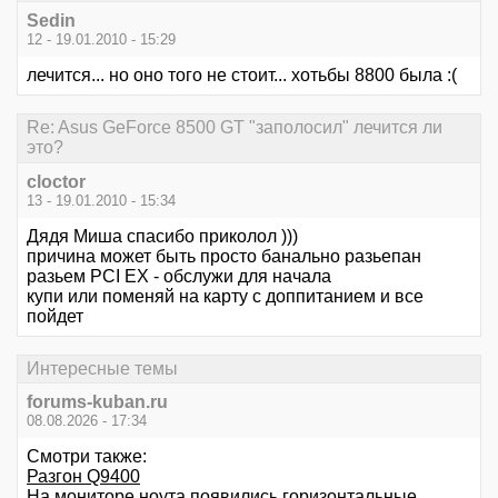
Sedin
12 - 19.01.2010 - 15:29
лечится... но оно того не стоит... хотьбы 8800 была :(
Re: Asus GeForce 8500 GT "заполосил" лечится ли
это?
cloctor
13 - 19.01.2010 - 15:34
Дядя Миша спасибо приколол )))
причина может быть просто банально разьепан
разьем PCI EX - обслужи для начала
купи или поменяй на карту с доппитанием и все
пойдет
Интересные темы
forums-kuban.ru
08.08.2026 - 17:34
Смотри также:
Разгон Q9400
На мониторе ноута появились горизонтальные