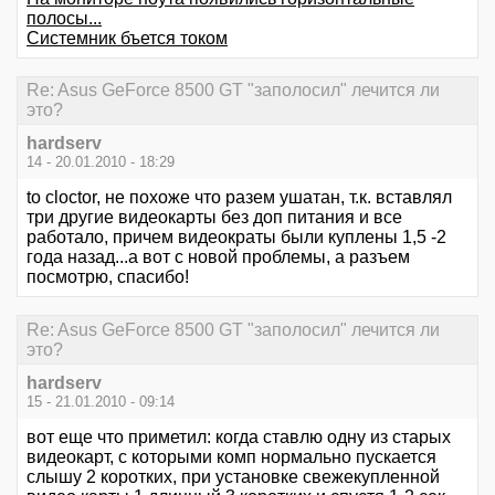
полосы...
Системник бъется током
Re: Asus GeForce 8500 GT "заполосил" лечится ли
это?
hardserv
14 - 20.01.2010 - 18:29
to cloctor, не похоже что разем ушатан, т.к. вставлял
три другие видеокарты без доп питания и все
работало, причем видеократы были куплены 1,5 -2
года назад...а вот с новой проблемы, а разъем
посмотрю, спасибо!
Re: Asus GeForce 8500 GT "заполосил" лечится ли
это?
hardserv
15 - 21.01.2010 - 09:14
вот еще что приметил: когда ставлю одну из старых
видеокарт, с которыми комп нормально пускается
слышу 2 коротких, при установке свежекупленной