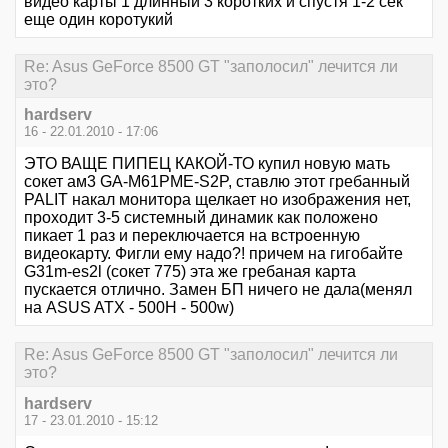
видео карты 1 длинный 3 коротких и спустя 1-2 сек
еще один коротукий
Re: Asus GeForce 8500 GT "заполосил" лечится ли
это?
hardserv
16 - 22.01.2010 - 17:06
ЭТО ВАЩЕ ПИПЕЦ КАКОЙ-ТО купил новую мать
сокет ам3 GA-M61PME-S2P, ставлю этот гребанный
PALIT накал монитора щелкает но изображения нет,
проходит 3-5 системный динамик как положено
пикает 1 раз и переключается на встроенную
видеокарту. Фигли ему надо?! причем на гигобайте
G31m-es2l (сокет 775) эта же гребаная карта
пускается отлично. Замен БП ничего не дала(менял
на ASUS ATX - 500H - 500w)
Re: Asus GeForce 8500 GT "заполосил" лечится ли
это?
hardserv
17 - 23.01.2010 - 15:12