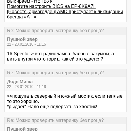
Выбираем - НЕТБУК
Помогите настроить BIOS на EP-8K9A7I.
[Новостя, армагеддец] AMD приступает к ликвидации
бренда «ATI»
Re: Можно проверить материнку без проца?
Пушной звер
21 - 28.01.2010 - 11:15
16-Spector > вот радиолампа, балон с вакумом, а
вить внутри чтото горит.. как ей это удается?
Re: Можно проверить материнку без проца?
Дядя Миша
22 - 28.01.2010 - 11:16
>>пощупать северный и южный мостик, если теплые
то это хорошо.
*рыдает* Надо еще подергать за хвостик!
Re: Можно проверить материнку без проца?
Пушной звер