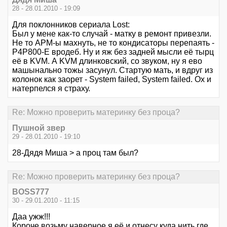
28 - 28.01.2010 - 19:09
Для поклонников сериала Lost:
Был у мене как-то случай - матку в ремонт привезли.
Не то APM-ы махнуть, не то кондисаторы перепаять -
P4P800-E вродеб. Ну и яж без задней мысли её тырц
её в KVM. А KVM длинковский, со звуком, ну я ево
машынально тожы засунул. Стартую мать, и вдруг из
колонок как заорет - System failed, System failed. Ох и
натерпелся я страху.
Re: Можно проверить материнку без проца?
Пушной звер
29 - 28.01.2010 - 19:10
28-Дядя Миша > а проц там был?
Re: Можно проверить материнку без проца?
BOSS777
30 - 29.01.2010 - 11:15
Даа ужж!!!
Короче возьму наверное я её и отнесу куда нить где