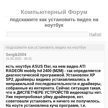
Компьютерный Форум
подскажите как установить видео на
ноутбук
Найти!
подскажите как установить видео на ноутбук
Sergik2004
15.04.2010 - 06:01
есть ноутбук ASUS f3sr, на нем видео ATI
RADEON mobily hd 2400 (M2M) - так определяется
диагностической программой. Установлен XP
SP2, драйверы видимо устанавливались в
неправильной последовательности и драйверы,
собранные из интернета. Сейчас ситуация такая,
что в ДИСПЕТЧЕРЕ УСТРОЙСТВ видеокарты нет.
Уже перепробовал уйму драйверов, кот.
советовали установить и ничего не получилось.
На ноуте установлена куча программ, т.е.