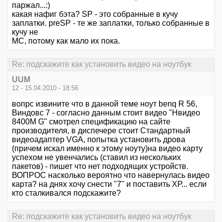
паржал...:)
какая нафиг бэта? SP - это собранные в кучу
заплатки. preSP - те же заплатки, только собранные в
кучу не
МС, потому как мало их пока.
Re: подскажите как установить видео на ноутбук
UUM
12 - 15.04.2010 - 18:56
вопрс извините что в данной теме ноут benq R 56,
Виндовс 7 - согласно данным стоит видео "Нвидео
8400M G" смотрел спецификацию на сайте
производителя, в диспечере стоит Стандартный
видеоадаптер VGA, попытка установить дрова
(причем искал именно к этому ноуту)на видео карту
успехом не увенчались (ставил из нескольких
пакетов) - пишет что нет подходящих устройств.
ВОПРОС насколько вероятно что навернулась видео
карта? на днях хочу снести "7" и поставить ХР... если
кто сталкивался подскажите?
Re: подскажите как установить видео на ноутбук