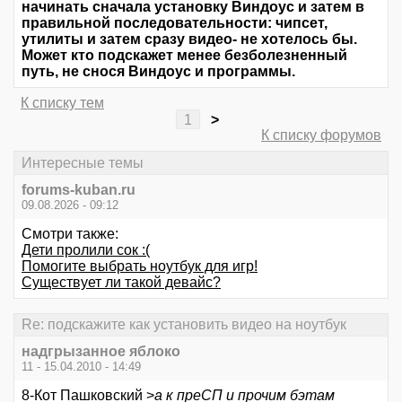
начинать сначала установку Виндоус и затем в
правильной последовательности: чипсет,
утилиты и затем сразу видео- не хотелось бы.
Может кто подскажет менее безболезненный
путь, не снося Виндоус и программы.
К списку тем
1
>
К списку форумов
Интересные темы
forums-kuban.ru
09.08.2026 - 09:12
Смотри также:
Дети пролили сок :(
Помогите выбрать ноутбук для игр!
Существует ли такой девайс?
Re: подскажите как установить видео на ноутбук
надгрызанное яблоко
11 - 15.04.2010 - 14:49
8-Кот Пашковский >
а к преСП и прочим бэтам