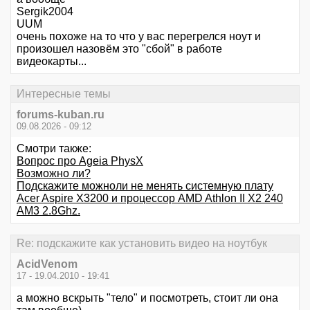
Sergik2004
UUM
очень похоже на то что у вас перегрелся ноут и
произошел назовём это "сбой" в работе
видеокарты...
Интересные темы
forums-kuban.ru
09.08.2026 - 09:12
Смотри также:
Вопрос про Ageia PhysX
Возможно ли?
Подскажите можноли не менять системную плату
Acer Aspire X3200 и процессор AMD Athlon II X2 240
AM3 2.8Ghz.
Re: подскажите как установить видео на ноутбук
AcidVenom
17 - 19.04.2010 - 19:41
а можно вскрыть "тело" и посмотреть, стоит ли она