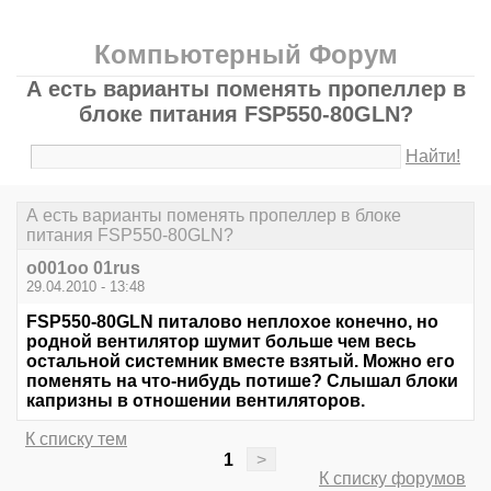
Компьютерный Форум
А есть варианты поменять пропеллер в
блоке питания FSP550-80GLN?
Найти!
А есть варианты поменять пропеллер в блоке
питания FSP550-80GLN?
o001oo 01rus
29.04.2010 - 13:48
FSP550-80GLN питалово неплохое конечно, но
родной вентилятор шумит больше чем весь
остальной системник вместе взятый. Можно его
поменять на что-нибудь потише? Слышал блоки
капризны в отношении вентиляторов.
К списку тем
1
>
К списку форумов