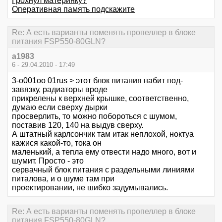
Грохнул материнку?
Оперативная память подскажите
Re: А есть варианты поменять пропеллер в блоке
питания FSP550-80GLN?
a1983
6 - 29.04.2010 - 17:49
3-o001oo 01rus > этот блок питания набит под-
завязку, радиаторы вроде
прикрелены к верхней крышке, соответственно,
думаю если сверху дырки
просверлить, то можно побороться с шумом,
поставив 120, 140 на выдув сверху.
А штатный карлсончик там итак неплохой, ноктуа
кажися какой-то, тока он
маленький, а тепла ему отвести надо много, вот и
шумит. Просто - это
сервачный блок питания с раздельными линиями
питалова, и о шуме там при
проектировании, не шибко задумывались.
Re: А есть варианты поменять пропеллер в блоке
питания FSP550-80GLN?