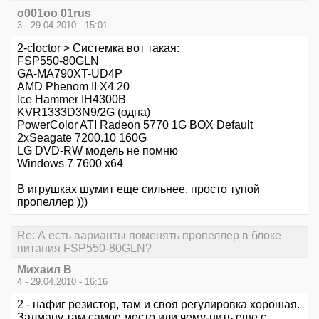
o001oo 01rus
3 - 29.04.2010 - 15:01
2-cloctor > Системка вот такая:
FSP550-80GLN
GA-MA790XT-UD4P
AMD Phenom II X4 20
Ice Hammer IH4300B
KVR1333D3N9/2G (одна)
PowerColor ATI Radeon 5770 1G BOX Default
2xSeagate 7200.10 160G
LG DVD-RW модель не помню
Windows 7 7600 x64
В игрушках шумит еще сильнее, просто тупой
пропеллер )))
Re: А есть варианты поменять пропеллер в блоке
питания FSP550-80GLN?
Михаил В
4 - 29.04.2010 - 16:16
2 - нафиг резистор, там и своя регулировка хорошая.
Залману там самое место или чему-нить еще с