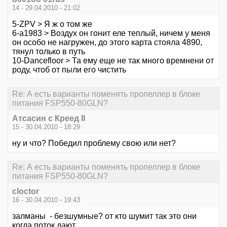
14 - 29.04.2010 - 21:02
5-ZPV > Я ж о том же
6-a1983 > Воздух он гонит еле теплый, ничем у меня
он особо не нагружен, до этого карта стояла 4890,
тянул только в путь
10-Dancefloor > Та ему еще не так много времнени от
роду, чтоб от пыли его чистить
Re: А есть варианты поменять пропеллер в блоке
питания FSP550-80GLN?
Атсасин с Креед II
15 - 30.04.2010 - 18:29
ну и что? Победил проблему свою или нет?
Re: А есть варианты поменять пропеллер в блоке
питания FSP550-80GLN?
cloctor
16 - 30.04.2010 - 19:43
залманы - безшумные? от кто шумит так это они
когда поток дают.