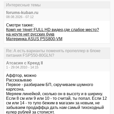
Интересные темы
forums-kuban.ru
08.08.2026 - 07:12
Смотри также:
Комп не тянет FULL HD видео,где слабое место?
на ноуте нет русских букв
Материнка ASUS P5S800-VM
Re: А есть варианты поменять пропеллер в блоке
питания FSP550-80GLN?
Атсасин с Креед II
1 - 29.04.2010 - 14:15
Аффтор, можно
Рассказываю
Первое - разбираем БП, скручиваем шумного
карлсона.
Меряем линейкой, сколько он в высоту и в ширину.
Если 8 см или 9 или 10 - то считай, ты попал. Если 12
см или 14 - то тупо бежим в магазин за новым, не
забываем продаффца дать нам самый тихоходный
кулер рублей за стописят.