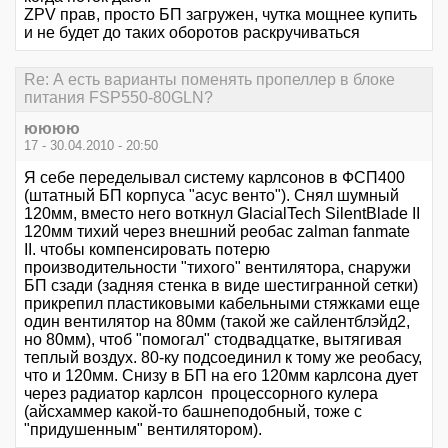
ZPV прав, просто БП загружен, чутка мощнее купить
и не будет до таких оборотов раскручиваться
Re: А есть варианты поменять пропеллер в блоке
питания FSP550-80GLN?
юююю
17 - 30.04.2010 - 20:50
Я себе переделывал систему карлсонов в ФСП400
(штатный БП корпуса "асус венто"). Снял шумный
120мм, вместо него воткнул GlacialTech SilentBlade II
120мм тихий через внешний реобас zalman fanmate
II. чтобы компенсировать потерю
производительности "тихого" вентилятора, снаружи
БП сзади (задняя стенка в виде шестигранной сетки)
прикрепил пластиковыми кабельными стяжками еще
один вентилятор на 80мм (такой же сайлентблэйд2,
но 80мм), чтоб "помогал" стодвадцатке, вытягивая
теплый воздух. 80-ку подсоединил к тому же реобасу,
что и 120мм. Снизу в БП на его 120мм карлсона дует
через радиатор карлсон процессорного кулера
(айсхаммер какой-то башнеподобный, тоже с
"придушенным" вентилятором).