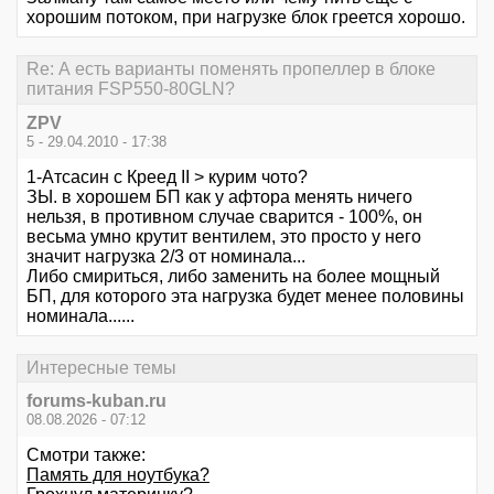
хорошим потоком, при нагрузке блок греется хорошо.
Re: А есть варианты поменять пропеллер в блоке
питания FSP550-80GLN?
ZPV
5 - 29.04.2010 - 17:38
1-Атсасин с Креед II > курим чото?
ЗЫ. в хорошем БП как у афтора менять ничего
нельзя, в противном случае сварится - 100%, он
весьма умно крутит вентилем, это просто у него
значит нагрузка 2/3 от номинала...
Либо смириться, либо заменить на более мощный
БП, для которого эта нагрузка будет менее половины
номинала......
Интересные темы
forums-kuban.ru
08.08.2026 - 07:12
Смотри также:
Память для ноутбука?