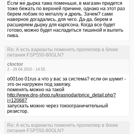
Если же дырка тама поменьше, в магазин придется
тоже бежать по верхней причине, однако на этот раз
берем лобзик по металлу и дрель. Зачем? сами
наверное догадались, для чего. Да-да, берем и
расширяем дырку для карлсона. Когда все будет
готово, можно будет насладиться тишиной и выпить
пива.
Re: А есть варианты поменять пропеллер в блоке
питания FSP550-80GLN?
cloctor
2 - 29.04.2010 - 14:55
o001oo 01rus а что у вас за система? если он шумит -
это он нагружен под завязку.
поменять можно на такой
http://www.dns-shop.ru/krasnodar/price_detail.php?
i=120687
запускать можно через токоограничительный
резистор.
Re: А есть варианты поменять пропеллер в блоке
питания FSP550-80GLN?