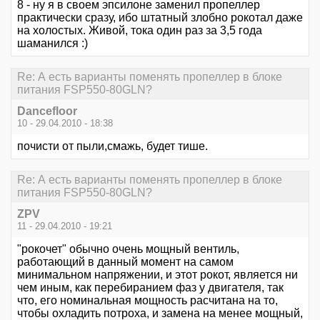
8 - ну я в своем эпсилоне заменил пропеллер
практически сразу, ибо штатный злобно рокотал даже
на холостых. Живой, тока один раз за 3,5 года
шаманился :)
Re: А есть варианты поменять пропеллер в блоке
питания FSP550-80GLN?
Dancefloor
10 - 29.04.2010 - 18:38
почисти от пыли,смажь, будет тише.
Re: А есть варианты поменять пропеллер в блоке
питания FSP550-80GLN?
ZPV
11 - 29.04.2010 - 19:21
"рокочет" обычно очень мощный вентиль,
работающий в данный момент на самом
минимальном напряжении, и этот рокот, является ни
чем иным, как перебиранием фаз у двигателя, так
что, его номинальная мощность расчитана на то,
чтобы охладить потроха, и замена на менее мощный,