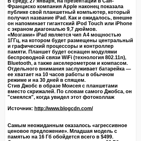
В среду, 27 января, на презентации в Сан-
Франциско компания Apple наконец показала
публике свой планшетный компьютер, который
получил название iPad. Как и ожидалось, внешне
он напоминает гигантский iPod Touch или iPhone
с экраном диагональю 9,7 дюймов.
«Мозгами» iPad является чип A4 мощностью
1ГГц, на котором будет размещены центральный
и графический процессоры и контроллер
памяти. Планшет будет оснащен модулями
беспроводной связи WiFi (технология 802.11n),
Bluetooth, а также акселерометром и компасом.
Отдельного внимания заслуживает батарейка —
ее хватает на 10 часов работы в обычном
режиме и на 30 дней в спящем.
Стив Джобс в образе Моисея с планшетами
вместо скрижалей. По словам самого Джобса, он
"смеялся", когда увидел этот фотоколлаж
Источник:
http://www.blogcdn.com/
Самым неожиданным оказалось «агрессивное
ценовое предложение». Младшая модель с
памятью на 16 Гб обойдется всего в $499.