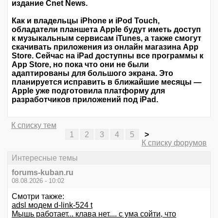
издание Cnet News.
Как и владельцы iPhone и iPod Touch,
обладатели планшета Apple будут иметь доступ
к музыкальным сервисам iTunes, а также смогут
скачивать приложения из онлайн магазина App
Store. Сейчас на iPad доступны все программы к
App Store, но пока что они не были
адаптированы для большого экрана. Это
планируется исправить в ближайшие месяцы —
Apple уже подготовила платформу для
разработчиков приложений под iPad.
К списку тем
1
2
3
4
5
>
К списку форумов
Интересные темы
forums-kuban.ru
08.08.2026 - 10:02
Смотри также:
adsl модем d-link-524 t
Мышь работает... клава нет.... с ума сойти, что