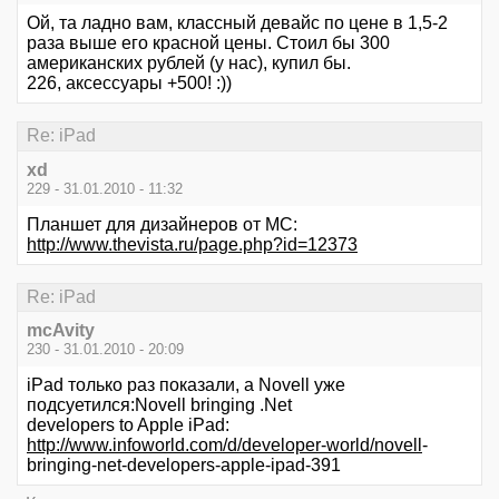
Ой, та ладно вам, классный девайс по цене в 1,5-2
раза выше его красной цены. Стоил бы 300
американских рублей (у нас), купил бы.
226, аксессуары +500! :))
Re: iPad
xd
229 - 31.01.2010 - 11:32
Планшет для дизайнеров от МС:
http://www.thevista.ru/page.php?id=12373
Re: iPad
mcAvity
230 - 31.01.2010 - 20:09
iPad только раз показали, а Novell уже
подсуетился:Novell bringing .Net
developers to Apple iPad:
http://www.infoworld.com/d/developer-world/novell
-
bringing-net-developers-apple-ipad-391