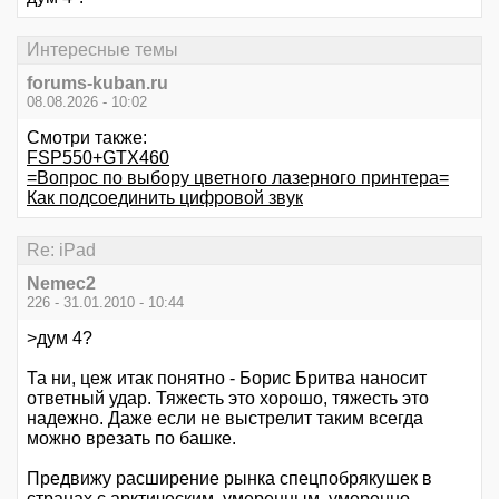
Интересные темы
forums-kuban.ru
08.08.2026 - 10:02
Смотри также:
FSP550+GTX460
=Вопрос по выбору цветного лазерного принтера=
Как подсоединить цифровой звук
Re: iPad
Nemec2
226 - 31.01.2010 - 10:44
>дум 4?
Та ни, цеж итак понятно - Борис Бритва наносит
ответный удар. Тяжесть это хорошо, тяжесть это
надежно. Даже если не выстрелит таким всегда
можно врезать по башке.
Предвижу расширение рынка спецпобрякушек в
странах с арктическим, умеренным, умеренно-