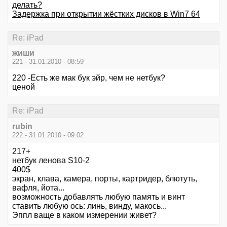
делать?
Задержка при открытии жёстких дисков в Win7 64
Re: iPad
жиши
221 - 31.01.2010 - 08:59
220 -Есть же мак бук эйр, чем не нетбук?
ценой
Re: iPad
rubin
222 - 31.01.2010 - 09:02
217+
нетбук ленова S10-2
400$
экран, клава, камера, порты, картридер, блютуть,
вафля, йота...
возможность добавлять любую память и винт
ставить любую ось: линь, винду, макось...
Эппл ваще в каком измерении живет?