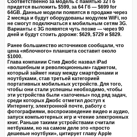
Соответственно за модель с памятью 32 Гб
придется выложить $599, за 64 Гб — $699 for
64GB. Данные модели появятся в продаже через
2 месяца и будут оборудованы модулем WiFi, но
не смогут подключаться к мобильным сетям 3G.
Варианты с 3G появятся чуть позже — через 90
дней и будут стоить дороже: $629, $729 и $829.
Ранее большинство источников сообщали, что
цена «яблочного» планшета составит около
$1000.
Глава компании Стив Джобс назвал iPad
«волшебным и революционным» гаджетом,
который займет нишу между смартфонами и
ноутбуками, став третьей категорией
портативных мобильных устройств. Для того,
чтобы они стали успешны необходимо, чтобы
эти устройства были «заточены» под ряд задач,
среди которых Джобс отметил доступ к
Интернету, электронной почте, работу с
фотографиями, воспроизведение видео и аудио,
запуск компьютерных игр и чтение электронных
книг. Раньше такими устройствами считали
нетбуками, но на самом деле это «просто
дешевые ноутбуки», цитирует главу Apple