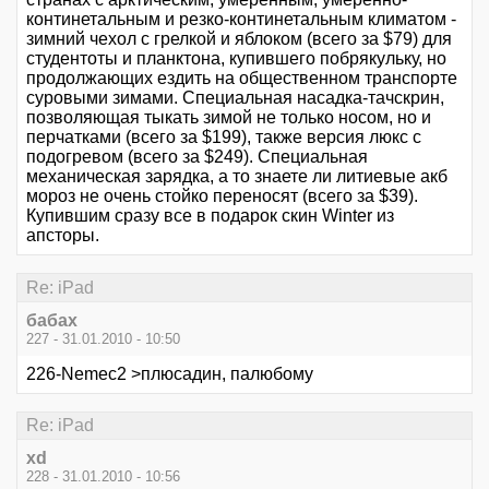
континетальным и резко-континетальным климатом -
зимний чехол с грелкой и яблоком (всего за $79) для
студентоты и планктона, купившего побрякульку, но
продолжающих ездить на общественном транспорте
суровыми зимами. Специальная насадка-тачскрин,
позволяющая тыкать зимой не только носом, но и
перчатками (всего за $199), также версия люкс с
подогревом (всего за $249). Специальная
механическая зарядка, а то знаете ли литиевые акб
мороз не очень стойко переносят (всего за $39).
Купившим сразу все в подарок скин Winter из
апсторы.
Re: iPad
бабах
227 - 31.01.2010 - 10:50
226-Nemec2 >плюсадин, палюбому
Re: iPad
xd
228 - 31.01.2010 - 10:56