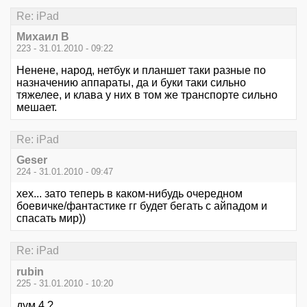
Re: iPad
Михаил В
223 - 31.01.2010 - 09:22
Ненене, народ, нетбук и планшет таки разные по
назначению аппараты, да и буки таки сильно
тяжелее, и клава у них в том же транспорте сильно
мешает.
Re: iPad
Geser
224 - 31.01.2010 - 09:47
хех... зато теперь в каком-нибудь очередном
боевичке/фантастике гг будет бегать с айпадом и
спасать мир))
Re: iPad
rubin
225 - 31.01.2010 - 10:20
дум 4 ?