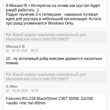
9-Михаил В > Интересно на атоме как шустро будет
раид5 работать. :)
Радует наличие 2-х сетевушек - наверное путевая
идея для роутера в небольшой организации. Кстати,
про раид упоминается Windows Only.
Re: Какой корпус наиболее компактный для
Материнская плата Intel D510MO?
Михаил В
11 - 01.02.2010 - 09:21
10 - ну интелевый рэйд никсами держится насколько
помню
Re: Какой корпус наиболее компактный для
Материнская плата Intel D510MO?
X-Men
12 - 01.02.2010 - 10:55
Foxconn RS-224 Black/Silver CWT 300W, 2xUSB
+audio +mic fan 80mm