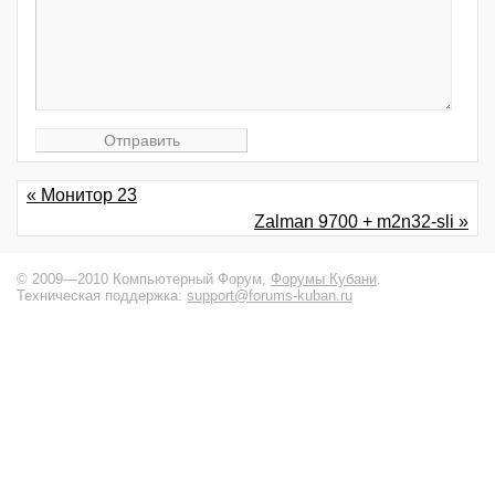
« Монитор 23
Zalman 9700 + m2n32-sli »
© 2009—2010 Компьютерный Форум,
Форумы Кубани
.
Техническая поддержка:
support@forums-kuban.ru