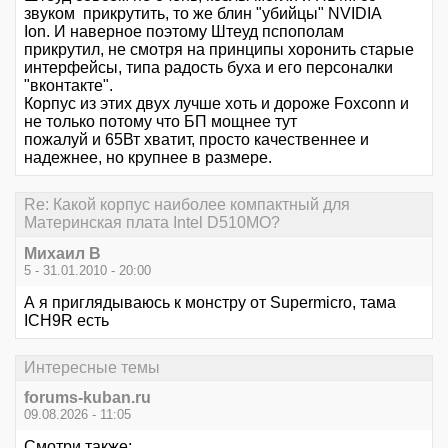
звуком прикрутить, то же блин "убийцы" NVIDIA
Ion. И наверное поэтому Штеуд пспополам
прикрутил, не смотря на принципы хоронить старые
интерфейсы, типа радость буха и его персоналки
"вконтакте".
Корпус из этих двух лучше хоть и дороже Foxconn и
не только потому что БП мощнее тут
пожалуй и 65Вт хватит, просто качественнее и
надежнее, но крупнее в размере.
Re: Какой корпус наиболее компактный для
Материнская плата Intel D510MO?
Михаил В
5 - 31.01.2010 - 20:00
А я приглядываюсь к монстру от Supermicro, тама
ICH9R есть
Интересные темы
forums-kuban.ru
09.08.2026 - 11:05
Смотри также: