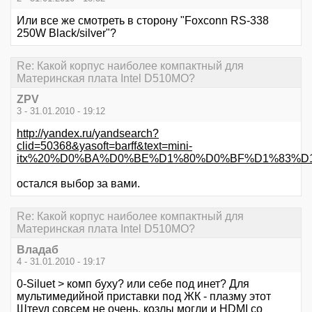
Или все же смотреть в сторону "Foxconn RS-338
250W Black/silver"?
Re: Какой корпус наиболее компактный для
Материнская плата Intel D510MO?
ZPV
3 - 31.01.2010 - 19:12
http://yandex.ru/yandsearch?
clid=50368&yasoft=barff&text=mini-
itx%20%D0%BA%D0%BE%D1%80%D0%BF%D1%83%D1%
остался выбор за вами.
Re: Какой корпус наиболее компактный для
Материнская плата Intel D510MO?
Владаб
4 - 31.01.2010 - 19:17
0-Siluet > комп буху? или себе под инет? Для
мультимедийной приставки под ЖК - плазму этот
Штеуд совсем не очень, козлы могли и HDMI со