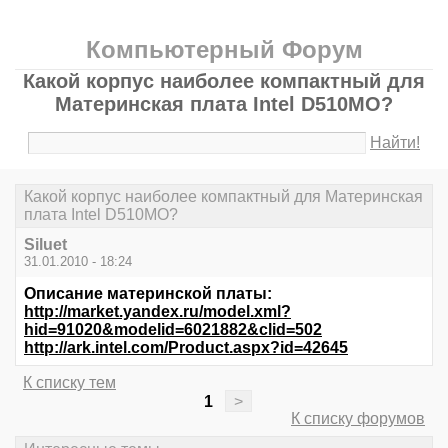
Компьютерный Форум
Какой корпус наиболее компактный для
Материнская плата Intel D510MO?
Найти!
Какой корпус наиболее компактный для Материнская
плата Intel D510MO?
Siluet
31.01.2010 - 18:24
Описание материнской платы:
http://market.yandex.ru/model.xml?
hid=91020&modelid=6021882&clid=502
http://ark.intel.com/Product.aspx?id=42645
К списку тем
1
>
К списку форумов