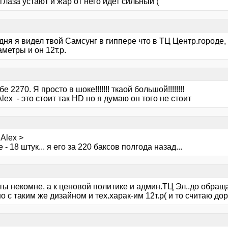
глаза устают и жар от него идет сильный (
дня я видел твой Самсунг в гиппере что в ТЦ Центр.городе, 
метры и он 12т.р.
е 2270. Я просто в шоке!!!!!!! ткаой большой!!!!!!!!
Alex - это стоит так HD но я думаю он того не стоит
Alex >
 - 18 штук... я его за 220 баксов полгода назад...
 ты некомне, а к ценовой политике и админ.ТЦ Эл..до обра
о с таким же дизайном и тех.харак-им 12т.р( и то считаю дор