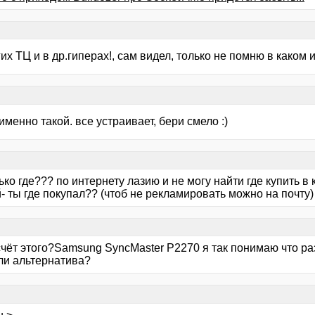
их ТЦ и в др.гиперах!, сам видел, только не помню в каком 
именно такой. все устраивает, бери смело :)
ько где??? по интернету лазию и не могу найти где купить в
 ты где покупал?? (чтоб не рекламировать можно на почту)
счёт этого?Samsung SyncMaster P2270 я так понимаю что раз
 ли альтернатива?