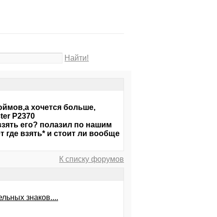
Найти!
дюймов,а хочется больше,
ter P2370
взять его? полазил по нашим
ет где взять* и стоит ли вообще
К списку форумов
ельных знаков....