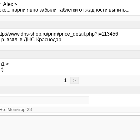
 Alex >
е... парни явно забыли таблетки от жадности выпить...
ttp://www.dns-shop.ru/prim/price_detail.php?i=113456
 р. взял, в ДНС-Краснодар
h1 >
:)
1
>