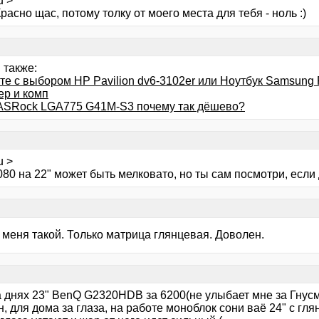
u >
Красно щас, потому толку от моего места для тебя - ноль :)
 также:
те с выбором HP Pavilion dv6-3102er или Ноутбук Samsung 
ер и комп
ASRock LGA775 G41M-S3 почему так дёшево?
u >
80 на 22" может быть мелковато, но ты сам посмотри, если 
 меня такой. Только матрица глянцевая. Доволен.
а днях 23" BenQ G2320HDB за 6200(не улыбает мне за Гнусм
н, для дома за глаза, на работе моноблок сони ваё 24" с г