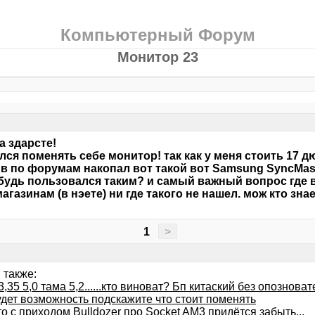
Компьютерный Форум
Монитор 23
а здарсте!
лся поменять себе монитор! так как у меня стоить 17 
в по форумам накопал вот такой вот Samsung SyncMas
будь пользовался таким? и самый важный вопрос где 
магазинам (в нэете) ни где такого не нашел. мож кто зна
?
1
>
 также:
3,35 5,0 тама 5,2......кто виноват? Бп китаский без опозноват
удет возможность подскажите что стоит поменять
о с приходом Bulldozer про Socket AM3 придётся забыть...