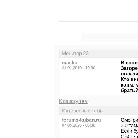
Монитор 23
masku
И снов
21.01.2010 - 19:30
Загоре
полази
Кто ни
копм. 
брать
К списку тем
Интересные темы
forums-kuban.ru
Смотри
07.08.2026 - 06:38
3,0 там
Если б
ОБС, чт