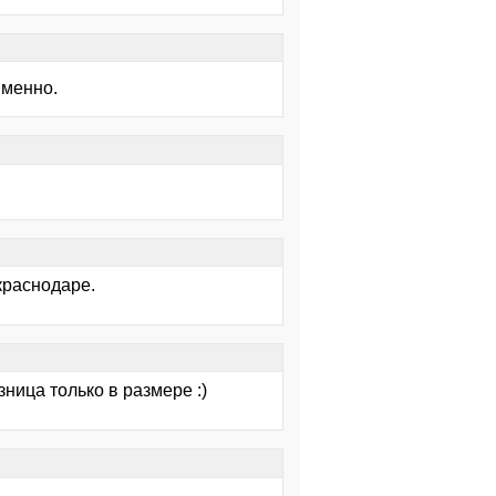
именно.
 краснодаре.
ница только в размере :)