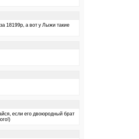
за 18199р, а вот у Лыжи такие
щайся, если его двоюродный брат
ого!)