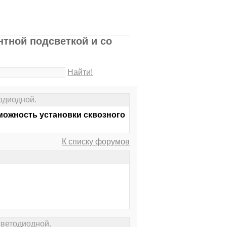
тной подсветкой и со
Найти!
одиодной.
можность установки сквозного
К списку форумов
светодиодной.