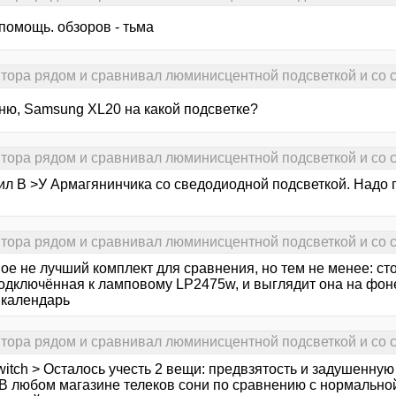
 помощь. обзоров - тьма
итора рядом и сравнивал люминисцентной подсветкой и со 
ню, Samsung XL20 на какой подсветке?
итора рядом и сравнивал люминисцентной подсветкой и со 
ил В >У Армагянинчика со сведодиодной подсветкой. Надо г
итора рядом и сравнивал люминисцентной подсветкой и со 
ое не лучший комплект для сравнения, но тем не менее: ст
подключённая к ламповому LP2475w, и выглядит она на фон
 календарь
итора рядом и сравнивал люминисцентной подсветкой и со 
witch > Осталось учесть 2 вещи: предвзятость и задушенну
В любом магазине телеков сони по сравнению с нормальной 