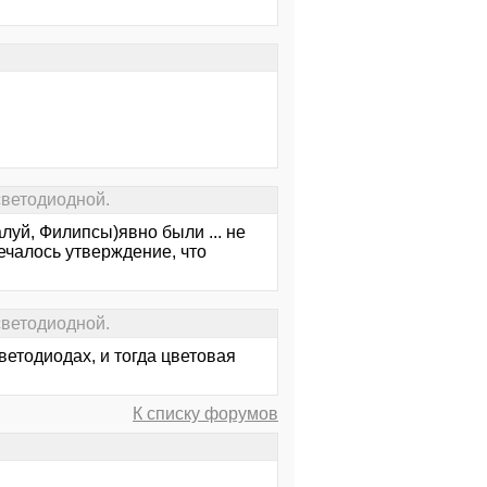
светодиодной.
алуй, Филипсы)явно были ... не
речалось утверждение, что
светодиодной.
ветодиодах, и тогда цветовая
К списку форумов