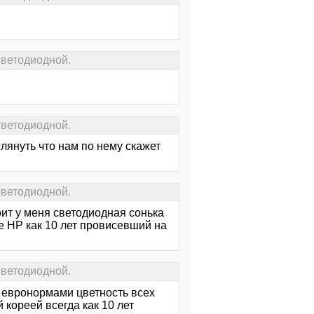
светодиодной.
светодиодной.
лянуть что нам по нему скажет
светодиодной.
оит у меня светодиодная сонька
е НР как 10 лет провисевший на
светодиодной.
ю евронормами цветность всех
кореей всегда как 10 лет