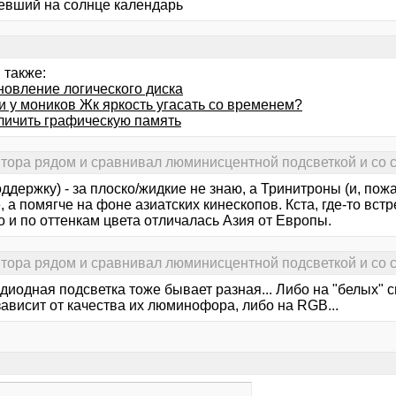
евший на солнце календарь
 также:
новление логического диска
и у моников Жк яркость угасать со временем?
еличить графическую память
итора рядом и сравнивал люминисцентной подсветкой и со 
поддержку) - за плоско/жидкие не знаю, а Тринитроны (и, пож
, а помягче на фоне азиатских кинескопов. Кста, где-то вст
 и по оттенкам цвета отличалась Азия от Европы.
итора рядом и сравнивал люминисцентной подсветкой и со 
диодная подсветка тоже бывает разная... Либо на "белых" с
ависит от качества их люминофора, либо на RGB...