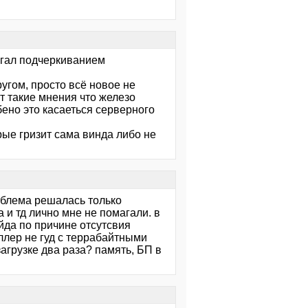
оргал подчеркиванием
ругом, просто всё новое не
т такие мнения что железо
бено это касаеться серверного
орые гризит сама винда либо не
роблема решалась только
 и тд лично мне не помагали. в
ейда по причине отсутсвия
оллер не гуд с террабайтными
загрузке два раза? память, БП в