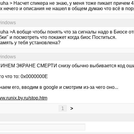
uha > Насчет спикера не знаю, у меня тоже пикает причем 4
 нечего и описания не нашел в общем думаю что всё в поря
windows
uha >А вобще чтобы понять что за сигналы надо в Биосе от
ки" и посмотреть что покажет когда биос Поститься.
память у тебя установлена?
windows
СИНЕМ ЭКРАНЕ СМЕРТИ снизу обычно выбивается код оши
го что то: 0x0000000E
аем его, вводим в google и смотрим из-за чего оно...
ww.runix.by.ru/stop.htm
1
>