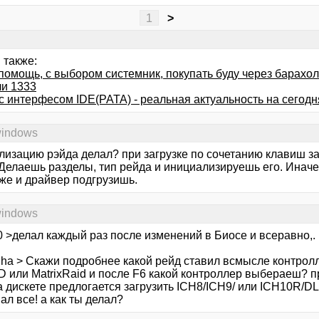
1
>
 также:
помощь, с выбором системник, покупать буду через барахол
ли 1333
с интерфесом IDE(PATA) - реальная актуальность на сегод
windows
лизацию рэйда делал? при загрузке по сочетанию клавиш з
Делаешь разделы, тип рейда и инициализируешь его. Иначе 
аже и драйвер подгрузишь.
windows
0 >делал каждый раз после изменений в Биосе и всеравно,.
uha > Скажи подробнее какой рейд ставил всмысле контрол
 или MatrixRaid и после F6 какой контроллер выбераеш? пр
 дискете предлогается загрузить ICH8/ICH9/ или ICH10R/DL
л все! а как ты делал?