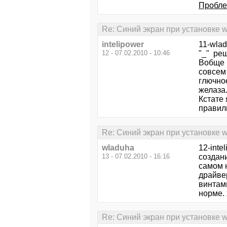
Пробле
Re: Синий экран при установке 
intelipower
11-wla
12 - 07.02.2010 - 10:46
"_" ре
Вобще н
совсем
глючное
желаза
Кстате 
правил
Re: Синий экран при установке 
wladuha
12-inte
13 - 07.02.2010 - 16:16
создан
самом н
драйвер
винтами
норме. 
Re: Синий экран при установке 