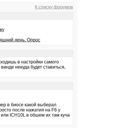
К списку форумов
ку
няшний день. Опрос
аходишь в настройки самого
винде некуда будет ставиться,
лер в биосе какой выберал
осто после нажатия на F6 у
 или ICH10L в обшем их там куча