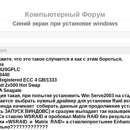
Компьютерный Форум
Синий экран при установке windows
ows
жите, что это такое случается и как с этим бороться,
ма
s3420GPLC
3440
egistered ECC 4 GB/1333
tt 2x500 Hot Swap
A Seagate
ия такая, при попытке установить Win Serve2003 на ста
ается выбрать нужный драйвер для установки Raid в
винда начинает собирать данные для продолжение уста
сь ЗАПУСК ВИНДОВС) и сразуже выпадает так назыв
е ставлю WSRAID и пробовал Matrix RAID без результа
и «WSRAID и Matrix RAID» а ставлюпростыеее Enhanc
льно?????????????