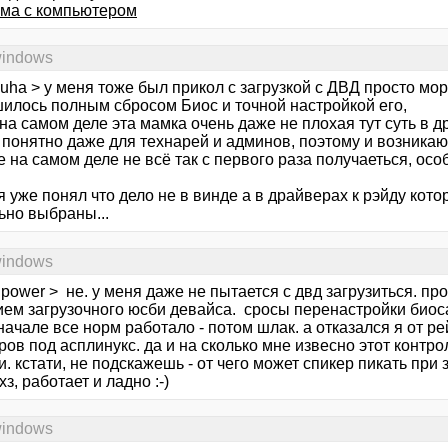
ма с компьютером
windows
duha > у меня тоже был прикол с загрузкой с ДВД просто м
шилось полным сбросом Биос и точной настройкой его,
а самом деле эта мамка очень даже не плохая тут суть в д
 понятно даже для технарей и админов, поэтому и возникаю
 на самом деле не всё так с первого раза получаеться, осо
.
я уже понял что дело не в винде а в драйверах к рэйду кот
ьно выбраны...
windows
lipower > не. у меня даже не пытается с двд загрузиться. п
ием загрузочного юсби девайса. сросы перенастройки биоса
ачале все норм работало - потом шлак. а отказался я от р
ов под асплинукс. да и на сколько мне извесно этот контр
. кстати, не подскажешь - от чего может спикер пикать при 
хз, работает и ладно :-)
windows