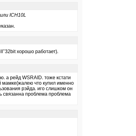
 или ICH10L
указан.
l"32bit хорошо работает).
ню. а рейд WSRAID. тоже кстати
ой мамке(жалею что купил именно
льзования рэйда. иго слишком он
ть связанна проблема проблема