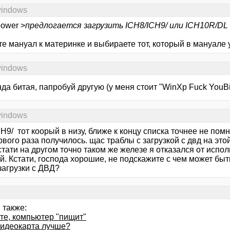
windows
power >
предлогается загрузить ICH8/ICH9/ или ICH10R/DL
е мануал к материнке и выбираете тот, который в мануале 
windows
да битая, папробуй другую (у меня стоит "WinXp Fuck YouBil
windows
H9/ тот коорый в низу, ближе к концу списка точнее не пом
рвого раза получилось. щас траблы с загрузкой с двд на эт
кстати на другом точно таком же железе я отказался от испо
й. Кстати, господа хорошие, не подскажите с чем может бы
 загрузки с ДВД?
 также:
те, компьютер "пищит"
видеокарта лучше?