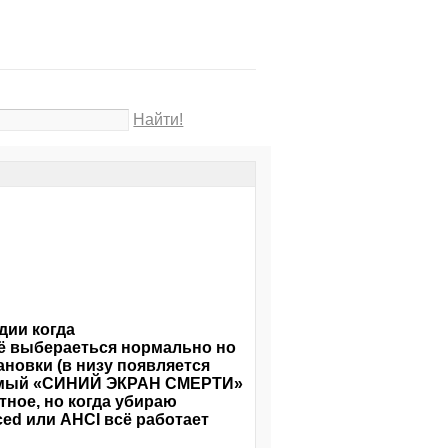
Найти!
дии когда
сё выбераеться нормально но
новки (в низу появляется
аемый «СИНИЙ ЭКРАН СМЕРТИ»
тное, но когда убираю
ed или AHCI всё работает