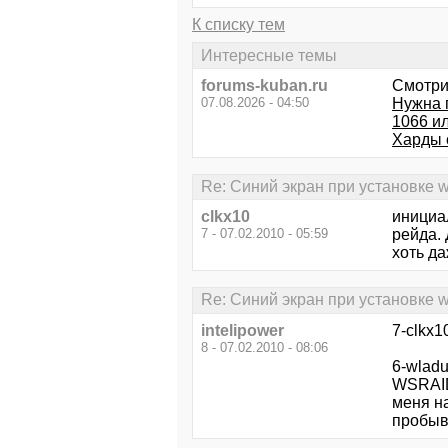
К списку тем
Интересные темы
forums-kuban.ru
Смотри
07.08.2026 - 04:50
Нужна 
1066 и
Харды 
Re: Синий экран при установке 
clkx10
инициа
7 - 07.02.2010 - 05:59
рейда. 
хоть д
Re: Синий экран при установке 
intelipower
7-clkx1
8 - 07.02.2010 - 08:06
6-wlad
WSRAID
меня на
пробыва