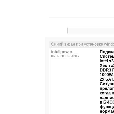
Синий экран при установке wind
intelipower
Подска
06.02.2010 - 20:06
Систе
Intel 
Xeon x
DDR3 R
1000Wa
2х SAT
Ситуац
прелог
когда 
надпи
в БИОС
функци
норма