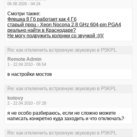
06.08.2026 - 04:24
Смотри также:
Флешка 8 Гб работает как 4 Гб
старый проц - Xeon Nocona 2,8 GHz 604-pin PGA4
реально найти в Краснодаре?
Не могу подружить колонки со звучкой :((((
Re: как отключить встроеную звуковую в P5KPL
Remote Admin
1 - 22.04.2010 - 06:54
в настройки мостов
Re: как отключить встроеную звуковую в P5KPL
kotovy
2 - 22.04.2010 - 07:28
я не особо разбираюсь, если не сложно можете
написать конкретно куда заходить и что отключать?
Re: как отключить встроеную звуковую в P5KPL