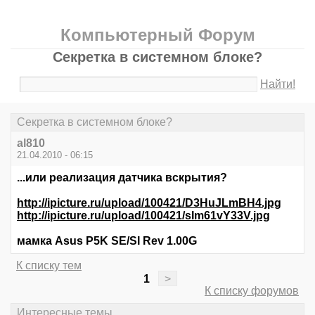
Компьютерный Форум
Секретка в системном блоке?
Найти!
Секретка в системном блоке?
al810
21.04.2010 - 06:15
...или реализация датчика вскрытия?
http://ipicture.ru/upload/100421/D3HuJLmBH4.jpg
http://ipicture.ru/upload/100421/sIm61vY33V.jpg
мамка Asus P5K SE/SI Rev 1.00G
К списку тем
1
>
К списку форумов
Интересные темы