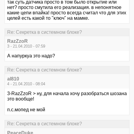
так суть датчика просто в том было открытие или
нет? просто смутила его реализация. в непонятное
какие цепи впайка! просто всегда считал что для этих
целей есть какой то "ключ" на мамке.
Re: Секретка в системном блоке?
RazZzoR
3 - 21.04.2010 - 07:59
А напуркуа это надо?
Re: Секретка в системном блоке?
al810
4 - 21.04.2010 - 08:04
3-RazZzoR > ну, для начала хочу разобраться шозана
это вообще!
п.с.мопед не мой
Re: Секретка в системном блоке?
PeaceDuke