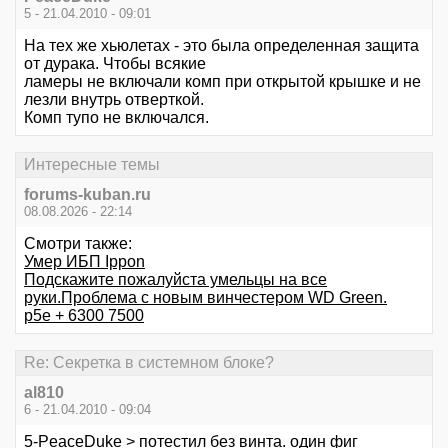
5 - 21.04.2010 - 09:01
На тех же хьюлетах - это была определенная защита
от дурака. Чтобы всякие
ламеры не включали комп при открытой крышке и не
лезли внутрь отверткой.
Комп тупо не включался.
Интересные темы
forums-kuban.ru
08.08.2026 - 22:14
Смотри также:
Умер ИБП Ippon
Подскажите пожалуйста умельцы на все
руки.Проблема с новым винчестером WD Green.
p5e + 6300 7500
Re: Секретка в системном блоке?
al810
6 - 21.04.2010 - 09:04
5-PeaceDuke > потестил без винта. один фиг