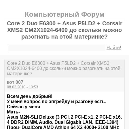
Компьютерный Форум
Core 2 Duo E6300 + Asus P5LD2 + Corsair
XMS2 CM2X1024-6400 до скольки можно
разогнать на этой материнке?
Найти!
Core 2 Duo E6300 + Asus P5LD2 + Corsair XMS2
CM2X1024-6400 до скольки можно разогнать на этой
материнке?
кот 007
08.02.2010 - 10:53
Всем день добрый!
У меня вопрос по апгрейду и разгону есть.
Сейчас у меня
Мать-
Asus M2N-SLI Deluxe (3 PCI, 2 PCI-E x1, 2 PCI-E x16,
4 DDR2 DIMM, Audio, Dual Gigabit LAN, IEEE-1394)
Проц- DualCore AMD Athlon 64 X2 4000+ 2100 MHz