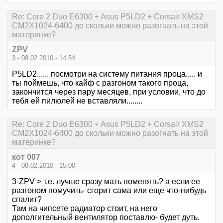
Re: Core 2 Duo E6300 + Asus P5LD2 + Corsair XMS2
CM2X1024-6400 до скольки можно разогнать на этой
материнке?
ZPV
3 - 08.02.2010 - 14:54
P5LD2...... посмотри на систему питания проца..... и
ты поймешь, что кайф с разгоном такого проца,
закончится через пару месяцев, при условии, что до
тебя ей пилюлей не вставляли........
Re: Core 2 Duo E6300 + Asus P5LD2 + Corsair XMS2
CM2X1024-6400 до скольки можно разогнать на этой
материнке?
кот 007
4 - 08.02.2010 - 15:00
3-ZPV > т.е. лучше сразу мать поменять? а если ее
разгоном помучить- сгорит сама или еще что-нибудь
спалит?
Там на чипсете радиатор стоит, на него
дополгительный вентилятор поставлю- будет дуть.