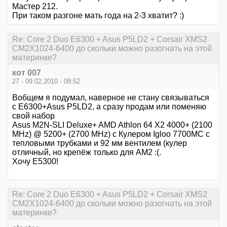
Мастер 212.
При таком разгоне мать года на 2-3 хватит? :)
Re: Core 2 Duo E6300 + Asus P5LD2 + Corsair XMS2
CM2X1024-6400 до скольки можно разогнать на этой
материнке?
кот 007
27 - 09.02.2010 - 08:52
Вобщем я подумал, наверное не стану связываться
с Е6300+Asus P5LD2, а сразу продам или поменяю
свой набор
Asus M2N-SLI Deluxe+ AMD Athlon 64 X2 4000+ (2100
MHz) @ 5200+ (2700 MHz) с Кулером Igloo 7700MC с
тепловыми трубками и 92 мм вентилем (кулер
отличный, но крепёж только для АМ2 :(.
Хочу E5300!
Re: Core 2 Duo E6300 + Asus P5LD2 + Corsair XMS2
CM2X1024-6400 до скольки можно разогнать на этой
материнке?