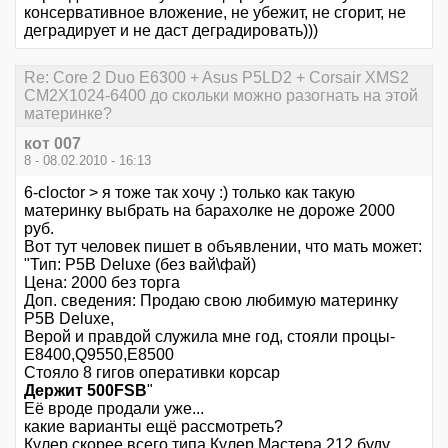
консервативное вложение, не убежит, не сгорит, не
деградирует и не даст деградировать)))
Re: Core 2 Duo E6300 + Asus P5LD2 + Corsair XMS2
CM2X1024-6400 до скольки можно разогнать на этой
материнке?
кот 007
8 - 08.02.2010 - 16:13
6-cloctor > я тоже так хочу :) только как такую
материнку выбрать на барахолке не дороже 2000
руб.
Вот тут человек пишет в объявлении, что мать может:
"Тип: P5B Deluxe (без вай\фай)
Цена: 2000 без торга
Доп. сведения: Продаю свою любимую материнку
P5B Deluxe,
Верой и правдой служила мне год, стояли процы-
Е8400,Q9550,Е8500
Стояло 8 гигов оперативки корсар
Держит 500FSB
"
Её вроде продали уже...
какие варианты ещё рассмотреть?
Кулер скорее всего типа Кулер Мастера 212 буду