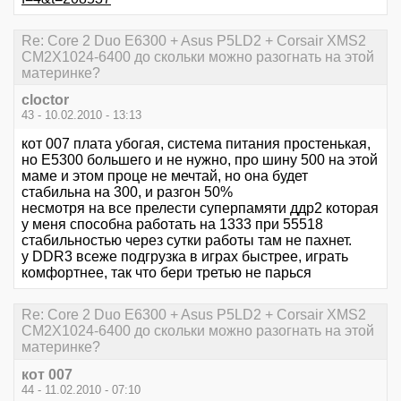
Re: Core 2 Duo E6300 + Asus P5LD2 + Corsair XMS2
CM2X1024-6400 до скольки можно разогнать на этой
материнке?
cloctor
43 - 10.02.2010 - 13:13
кот 007 плата убогая, система питания простенькая,
но Е5300 большего и не нужно, про шину 500 на этой
маме и этом проце не мечтай, но она будет
стабильна на 300, и разгон 50%
несмотря на все прелести суперпамяти ддр2 которая
у меня способна работать на 1333 при 55518
стабильностью через сутки работы там не пахнет.
у DDR3 всеже подгрузка в играх быстрее, играть
комфортнее, так что бери третью не парься
Re: Core 2 Duo E6300 + Asus P5LD2 + Corsair XMS2
CM2X1024-6400 до скольки можно разогнать на этой
материнке?
кот 007
44 - 11.02.2010 - 07:10