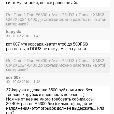
систему питания, но все равно не айс
Re: Core 2 Duo E6300 + Asus P5LD2 + Corsair XMS2
CM2X1024-6400 до скольки можно разогнать на этой
материнке?
kapysta
39 - 10.02.2010 - 11:41
кот 007 >те корсара хватит чтоб до 500FSB
разогнать. в DDR3 не вижу смысла для тя
Re: Core 2 Duo E6300 + Asus P5LD2 + Corsair XMS2
CM2X1024-6400 до скольки можно разогнать на этой
материнке?
кот 007
40 - 10.02.2010 - 11:42
37-kapysta > дешевле 3500 руб почти все без
тепловых трубок и внешность не очень :(
Ноя же от нее не много требовать собираюсь.
30-40% разгон Е5300 без (сильного) поднятия
напряжения- этот огрызок должен выдержать... или
нет?