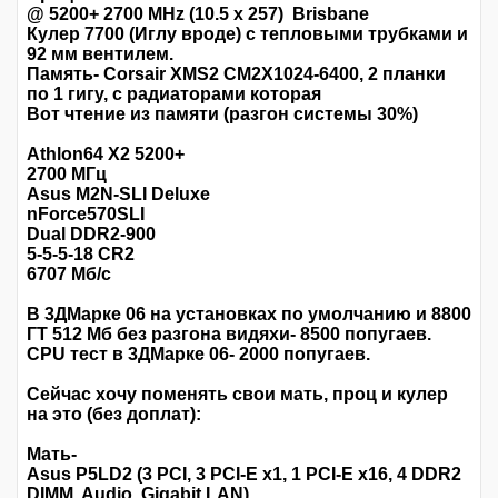
@ 5200+ 2700 MHz (10.5 x 257) Brisbane
Кулер 7700 (Иглу вроде) с тепловыми трубками и
92 мм вентилем.
Память- Corsair XMS2 CM2X1024-6400, 2 планки
по 1 гигу, с радиаторами которая
Вот чтение из памяти (разгон системы 30%)
Athlon64 X2 5200+
2700 МГц
Asus M2N-SLI Deluxe
nForce570SLI
Dual DDR2-900
5-5-5-18 CR2
6707 Мб/с
В 3ДМарке 06 на установках по умолчанию и 8800
ГТ 512 Мб без разгона видяхи- 8500 попугаев.
CPU тест в 3ДМарке 06- 2000 попугаев.
Сейчас хочу поменять свои мать, проц и кулер
на это (без доплат):
Мать-
Asus P5LD2 (3 PCI, 3 PCI-E x1, 1 PCI-E x16, 4 DDR2
DIMM, Audio, Gigabit LAN)