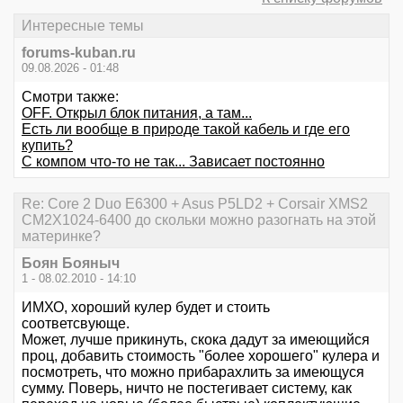
Интересные темы
forums-kuban.ru
09.08.2026 - 01:48
Смотри также:
OFF. Открыл блок питания, а там...
Есть ли вообще в природе такой кабель и где его
купить?
С компом что-то не так... Зависает постоянно
Re: Core 2 Duo E6300 + Asus P5LD2 + Corsair XMS2
CM2X1024-6400 до скольки можно разогнать на этой
материнке?
Боян Бояныч
1 - 08.02.2010 - 14:10
ИМХО, хороший кулер будет и стоить
соответсвующе.
Может, лучше прикинуть, скока дадут за имеющийся
проц, добавить стоимость "более хорошего" кулера и
посмотреть, что можно прибарахлить за имеющуся
сумму. Поверь, ничто не постегивает систему, как