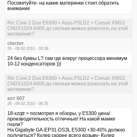
Посоветуйте- на какие материнки стоит обратить
внимание
Re: Core 2 Duo E6300 + Asus P5LD2 + Corsair XMS2
CM2X1024-6400 до скольки можно разогнать на этой
материнке?
cloctor
25 - 09.02.2010 - 03:39
24 без буквы L? там где вокруг процессора минимум
10-12 конденсаторов )))
Re: Core 2 Duo E6300 + Asus P5LD2 + Corsair XMS2
CM2X1024-6400 до скольки можно разогнать на этой
материнке?
кот 007
26 - 09.02.2010 - 08:35
18-xzqtr > посмотрел я обзоры, у E5300 цена/
производительность отличные! На какой мамке
гнали?
На Gigabyte GA-EP31-DS3L E5300 +30-40% должно
получиться? Кулер скорее всего возьму- Кулер