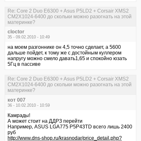
Re: Core 2 Duo E6300 + Asus P5LD2 + Corsair XMS2
CM2X1024-6400 до скольки можно разогнать на этой
материнке?
cloctor
35 - 09.02.2010 - 10:49
на моем разгоннике он 4,5 точно сделает, а 5600
дальше пойдет, к тому же с достойным куллером
напругу можно смело давать1,65 и спокойно юзать
5Гц в пассиве
Re: Core 2 Duo E6300 + Asus P5LD2 + Corsair XMS2
CM2X1024-6400 до скольки можно разогнать на этой
материнке?
кот 007
36 - 10.02.2010 - 10:59
Камрады!
А может стоит на ДДР3 перейти
Например, ASUS LGA775 P5P43TD всего лишь 2400
руб
http://www.dns-shop.ru/krasnodar/price_detail.php?