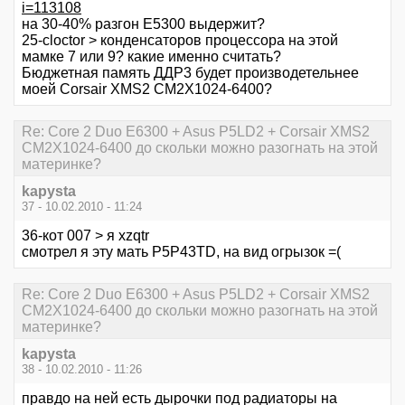
i=113108
на 30-40% разгон Е5300 выдержит?
25-cloctor > конденсаторов процессора на этой
мамке 7 или 9? какие именно считать?
Бюджетная память ДДР3 будет производетельнее
моей Corsair XMS2 CM2X1024-6400?
Re: Core 2 Duo E6300 + Asus P5LD2 + Corsair XMS2
CM2X1024-6400 до скольки можно разогнать на этой
материнке?
kapysta
37 - 10.02.2010 - 11:24
36-кот 007 > я xzqtr
смотрел я эту мать P5P43TD, на вид огрызок =(
Re: Core 2 Duo E6300 + Asus P5LD2 + Corsair XMS2
CM2X1024-6400 до скольки можно разогнать на этой
материнке?
kapysta
38 - 10.02.2010 - 11:26
правдо на ней есть дырочки под радиаторы на