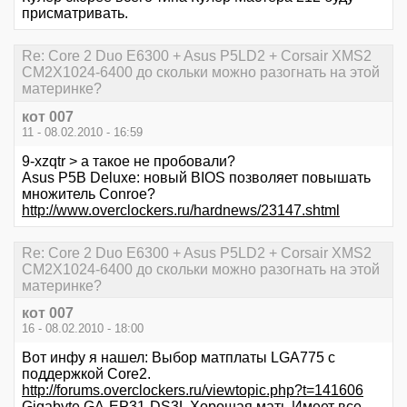
присматривать.
Re: Core 2 Duo E6300 + Asus P5LD2 + Corsair XMS2
CM2X1024-6400 до скольки можно разогнать на этой
материнке?
кот 007
11 - 08.02.2010 - 16:59
9-xzqtr > а такое не пробовали?
Asus P5B Deluxe: новый BIOS позволяет повышать
множитель Conroe?
http://www.overclockers.ru/hardnews/23147.shtml
Re: Core 2 Duo E6300 + Asus P5LD2 + Corsair XMS2
CM2X1024-6400 до скольки можно разогнать на этой
материнке?
кот 007
16 - 08.02.2010 - 18:00
Вот инфу я нашел: Выбор матплаты LGA775 с
поддержкой Core2.
http://forums.overclockers.ru/viewtopic.php?t=141606
Gigabyte GA-EP31-DS3L Хорошая мать Имеет все