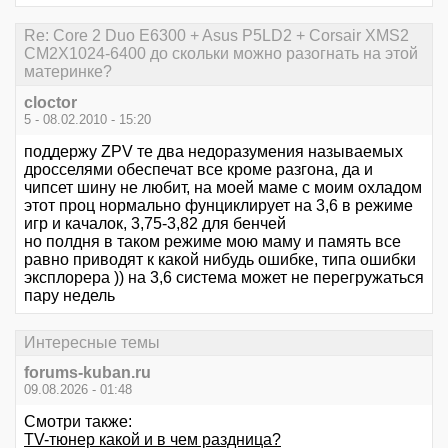
Re: Core 2 Duo E6300 + Asus P5LD2 + Corsair XMS2
CM2X1024-6400 до скольки можно разогнать на этой
материнке?
cloctor
5 - 08.02.2010 - 15:20
поддержу ZPV те два недоразумения называемых
дросселями обеспечат все кроме разгона, да и
чипсет шину не любит, на моей маме с моим охладом
этот проц нормально фунциклирует на 3,6 в режиме
игр и качалок, 3,75-3,82 для бенчей
но полдня в таком режиме мою маму и память все
равно приводят к какой нибудь ошибке, типа ошибки
эксплорера )) на 3,6 система может не перегружаться
пару недель
Интересные темы
forums-kuban.ru
09.08.2026 - 01:48
Смотри также:
TV-тюнер какой и в чем раздница?