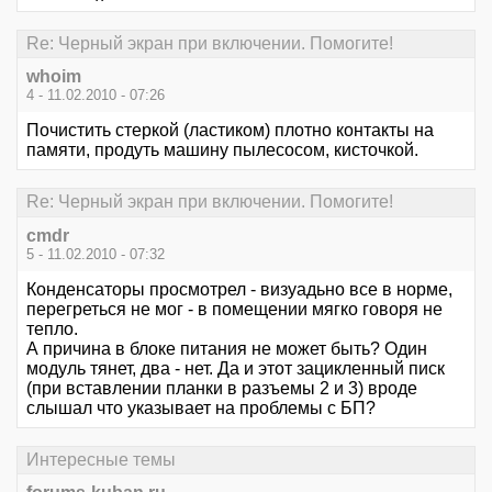
Re: Черный экран при включении. Помогите!
whoim
4 - 11.02.2010 - 07:26
Почистить стеркой (ластиком) плотно контакты на
памяти, продуть машину пылесосом, кисточкой.
Re: Черный экран при включении. Помогите!
cmdr
5 - 11.02.2010 - 07:32
Конденсаторы просмотрел - визуадьно все в норме,
перегреться не мог - в помещении мягко говоря не
тепло.
А причина в блоке питания не может быть? Один
модуль тянет, два - нет. Да и этот зацикленный писк
(при вставлении планки в разъемы 2 и 3) вроде
слышал что указывает на проблемы с БП?
Интересные темы