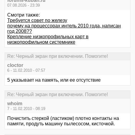
forums-kuban.ru
07.08.2026 - 23:39
Смотри также:
Требуется совет по железу
почему на процессорах интель 2010 года, написан
год 2008??
Крепление низкопрофильных карт в
низкопрофильном системнике
Re: Черный экран при включении. Помогите!
cloctor
6 - 11.02.2010 - 07:57
5 указывает на память, или ее отсутствие
Re: Черный экран при включении. Помогите!
whoim
7 - 11.02.2010 - 08:19
Почистить стеркой (ластиком) плотно контакты на
памяти, продуть машину пылесосом, кисточкой.