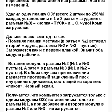
переснимал-перевставлял все разъемы. Все без
изменений.
Удалил одну планку ОЗУ (всего 2 штуки по 256Мб
каждая, установлены в 1 и 3 разъем, а удалил с
разъема №3) – кнопка «ПУСК» и… О, чудо! Комп
загрузился.
Дальше пошел «метод тыка»:
- Поменял планки местами (в разъем №1 вставил
второй модуль, разъемы №2 и №3 – пустые).
Загружается как и с первой планкой. Значит оба
модуля рабочие.
- Вставил модуль в разъем №2 (№1 и №3 –
пустые). А затем в разъем №3 (№1 и №2 –
пустые). В обоих случаях при включении
раздается противный зацикленный писк
внутреннего динамика, состоящий из коротких
«пиков». Черный экран.
Получается, что компьютер загружается только с
одним модулем ОЗУ, вставленным только в
разъем №1, а при добавлении второго модуля в
разъем №2 или №3 – не загружается.