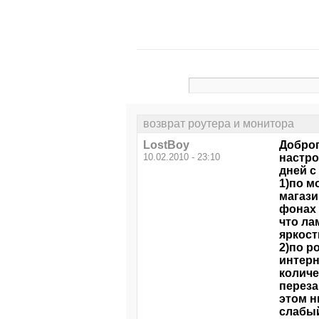
возврат роутера и монитора
LostBoy
Доброг
10.02.2010 - 23:10
настро
дней с
1)по м
магази
фонах 
что ла
яркост
2)по р
интерн
количе
переза
этом н
слабый