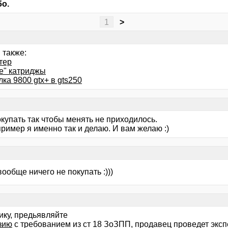
о.
1
>
 также:
тер
е" катриджы
ка 9800 gtx+ в gts250
купать так чтобы менять не приходилось.
ример я именно так и делаю. И вам желаю :)
ообще ничего не покупать :)))
ику, предьявляйте
зию
с требованием из ст 18 ЗоЗПП, продавец проведет эксп