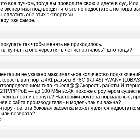
что все пучком, тогда вы проводите свою и идете в суд. Или 
е экспертизы подтвердят что это не недостаток, но тогда вы
 оплатить обе этих экспертизы.
теру тож самое.
покупать так чтобы менять не приходилось.
 ты купил - а оно через пять лет испортилось? што тогда?
ментации не указано максимальное количество подключений 
 скорость ван порта @1 разъем 8P8C (RJ-45) «WAN» (10BA
автоопределением типа кабеля@@Скорость работы Интерне
2TP/PPPoE — до 100 Мбит/с.@. похоже с роутером существ
- убить порт и вернуть? Настройки роутера нормальные, пр
яя с сайта производителя - и модель так ли важна?
тору - т.е. эта боковая засветка может являтся недостатком
 или возврата?
о