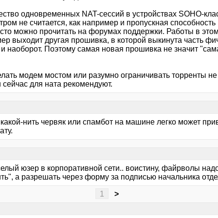
ество одновременных NAT-сессий в устройствах SOHO-кла
тром не считается, как например и пропускная способност
асто можно прочитать на форумах поддержки. Работы в это
ер выходит другая прошивка, в которой выкинута часть фи
 и наоборот. Поэтому самая новая прошивка не значит "сам
лать модем мостом или разумно ограничивать торренты не х
 сейчас для ната рекомендуют.
 какой-нить червяк или спамбот на машине легко может при
ату.
елый юзер в корпоративной сети.. воистину, файрволы надо
ть", а разрешать через форму за подписью начальника отде
1
>