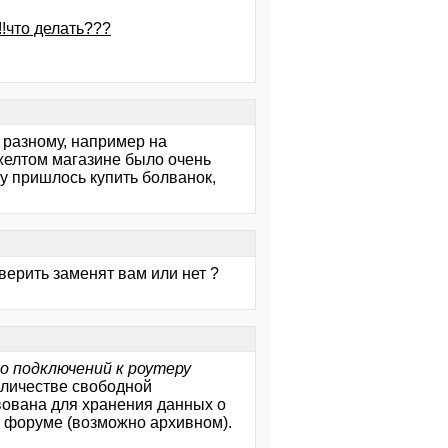
!что делать???
 разному, например на
желтом магазине было очень
цу пришлось купить болванок,
верить заменят вам или нет ?
о подключений к роутеру
лличестве свободной
вована для хранения данных о
на форуме (возможно архивном).