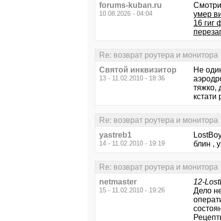
forums-kuban.ru
Смотри
10.08.2026 - 04:04
умер ви
16 гиг
переза
Re: возврат роутера и монитора
Святой инквизитор
Не один
13 - 11.02.2010 - 18:36
аэродр
тяжко, 
кстати 
Re: возврат роутера и монитора
yastreb1
LostBoy
14 - 11.02.2010 - 19:19
блин , 
Re: возврат роутера и монитора
netmaster
12-Los
15 - 11.02.2010 - 19:26
Дело н
операт
состоян
Рецепты