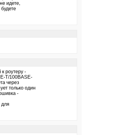
не идете,
 будете
к роутеру -
SE-T/100BASE-
та через
ует только один
ошивка -
 для