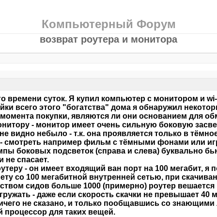
Компьютерный Форум
возврат роутера и монитора
о времени суток. Я купил компьютер с монитором и wi-
йки всего этого "богатства" дома я обнаружил некоторы
 момента покупки, являются ли они основанием для об
онитору - монитор имеет очень сильную боковую засве
не видно небыло - т.к. она проявляется только в тёмно
- смотреть например фильм с тёмными фонами или игр
мпы боковых подсветок (справа и слева) буквально бью
и не спасает.
оутеру - он имеет входящий ван порт на 100 мегабит, я
ету со 100 мегабитной внутренней сетью, при скачива
ством сидов больше 1000 (примерно) роутер вешается 
гружать - даже если скорость скачки не превышает 40 
ичего не сказано, и только пообщавшись со знающими 
 процессор для таких вещей.