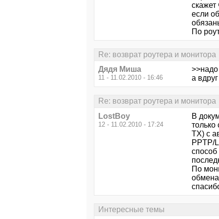
скажет 
если об
обязаны
По роу
Re: возврат роутера и монитора
Дядя Миша
>>надо 
11 - 11.02.2010 - 16:46
а вдруг
Re: возврат роутера и монитора
LostBoy
В доку
12 - 11.02.2010 - 17:24
только
TX) с 
PPTP/L
способ 
последн
По мони
обмена
спасиб
Интересные темы