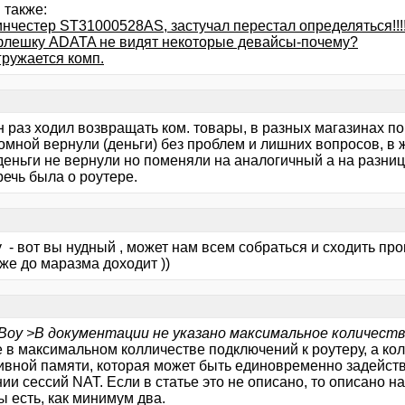
 также:
нчестер ST31000528AS, застучал перестал определяться!!!!
 флешку ADATA не видят некоторые девайсы-почему?
гружается комп.
 раз ходил возвращать ком. товары, в разных магазинах по
омной вернули (деньги) без проблем и лишних вопросов, в 
деньги не вернули но поменяли на аналогичный а на разни
речь была о роутере.
 - вот вы нудный , может нам всем собраться и сходить про
уже до маразма доходит ))
tBoy >В документации не указано максимальное количеств
е в максимальном колличестве подключений к роутеру, а ко
ивной памяти, которая может быть единовременно задейст
ии сессий NAT. Если в статье это не описано, то описано 
 есть, как минимум два.