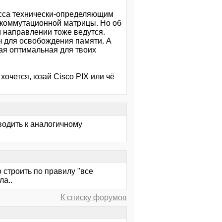
сса технически-определяющим
ь коммутационной матрицы. Но об
м направлении тоже ведутся.
ч для освобождения памяти. А
ая оптимальная для твоих
очется, юзай Cisco PIX или чё
водить к аналогичному
 строить по правилу "все
ла..
К списку форумов