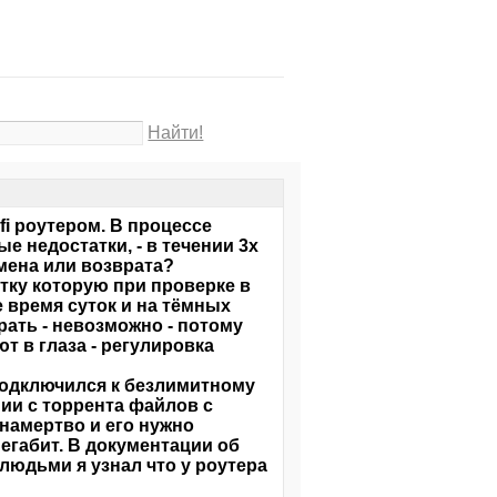
Найти!
fi роутером. В процессе
е недостатки, - в течении 3х
мена или возврата?
тку которую при проверке в
е время суток и на тёмных
ать - невозможно - потому
т в глаза - регулировка
 подключился к безлимитному
нии с торрента файлов с
намертво и его нужно
мегабит. В документации об
людьми я узнал что у роутера