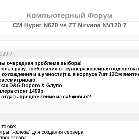
Компьютерный Форум
CM Hyper N620 vs ZT Nirvana NV120 ?
120 ?
ды очередная проблема выбора!
юсь сразу, требования от куллера красивая подсветка 
 охлаждения и шумности(т.к. в корпусе 7шт 12См венти
рассматриваю.
как D&G Dорого & Gлупо
ллера стоят 1499р
 отдать предпочтение из сабжевых?
 также:
тры "железа" для создания сервера
 процессора