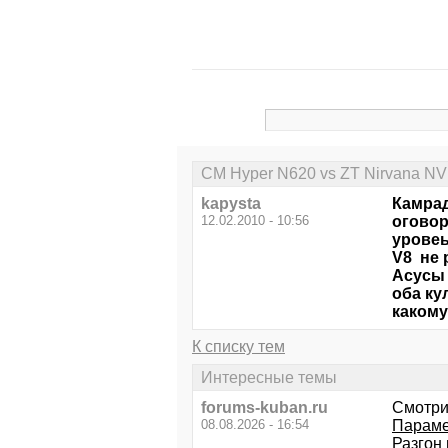
CM Hyper N620 vs ZT Nirvana NV
kapysta
Камра
12.02.2010 - 10:56
оговор
уровеь
V8 не 
Асусы 
оба ку
какому
К списку тем
Интересные темы
forums-kuban.ru
Смотри
08.08.2026 - 16:54
Параме
Разгон