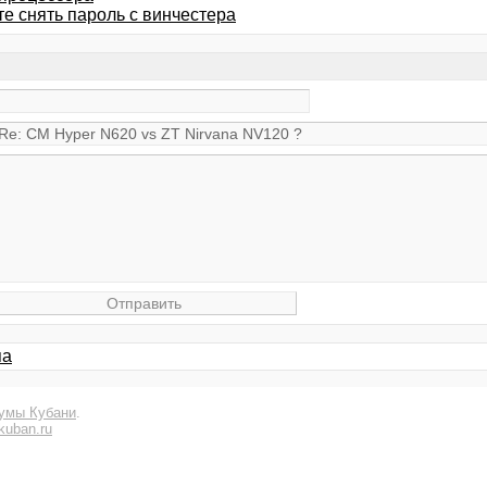
те снять пароль с винчестера
па
умы Кубани
.
kuban.ru