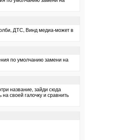
ния по умолчанию замени на
Долби, ДТС, Винд медиа-может в
дения по умолчанию замени на
отри название, зайди сюда
 на своей галочку и сравнить