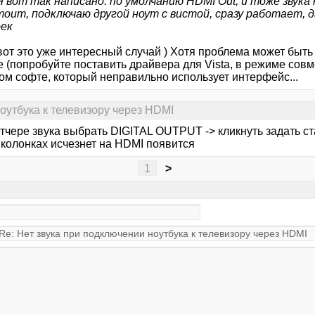
 вот так написано: по умолчанию HDMI Out, и тоже звука 
тоит, подключаю другой ноут с вистой, сразу работает, д
ек
 вот это уже интересный случай ) Хотя проблема может быть
 (попробуйте поставить драйвера для Vista, в режиме совм
ом софте, который неправильно использует интерфейс...
оутбука к телевизору через HDMI
тчере звука выбрать DIGITAL OUTPUT -> кликнуть задать ст
 колонках исчезнет на HDMI появится
1
>