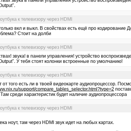
ствах звука в панели управления устройство воспроизведе
utput".
оутбука к телевизору через HDMI
только вкл и выкл. В свойствах есть ещё про кодирование 
облема? Стоит на долби
оутбука к телевизору через HDMI
ствах! звука! в панели управления! устройство воспроизве
utput". У тебя стоят колонки встроенные по умолчанию!
оутбука к телевизору через HDMI
 от того есть ли в твоей видеокарте аудиопроцессор. Посм
www.nix.ru/support/compare_tables_selector.html?type=2
поставь
 Там среди характеристик будет наличие аудиопроцессора
оутбука к телевизору через HDMI
ека ноут, там через HDMI звук идет на любых картах.