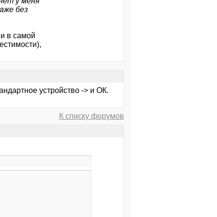
нет у меня
аже без
 и в самой
естимости),
андартное устройство -> и ОК.
К списку форумов