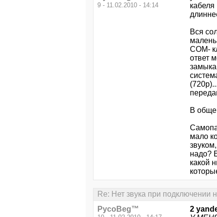
9 - 11.02.2010 - 14:14
кабеля 
длиннее
Вся сол
малень
COM- кл
ответ м
замыка
систем
(720p).
передав
В общем
Самопа
мало ко
звуком,
надо? 
какой н
которые
Re: Нет звука при подключении н
PycoBeg™
2 yand