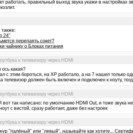
ет работать, правильный выход звука укажи в настройках зв
козлит.
 также:
р 24"
ьмется перепаять сокет?
жи чайнику о Блоках питания
оутбука к телевизору через HDMI
я ось какая?
ал с этим бороться, на XP работало, а на 7 нашел только о
а телевизор должен быть включен и подключен к ноуту, тогда
оутбука к телевизору через HDMI
вот так написано: по умолчанию HDMI Out, и тоже звука не
ноут с вистой, сразу работает, даже без настроек
оутбука к телевизору через HDMI
шнур "палёный" или "левый", называйте как хотите... Серт