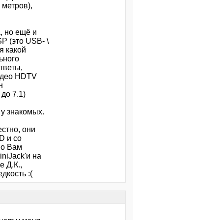
 метров),
, но ещё и
P (это USB- \
я какой
льного
тветы,
идео HDTV
н
до 7.1)
 у знакомых.
стно, они
D и со
но Вам
niJack'и на
 Д.К.,
дкость :(