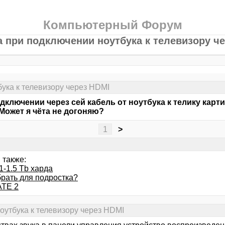
Компьютерный Форум
а при подключении ноутбука к телевизору ч
бука к телевизору через HDMI
дключении через сей кабель от ноутбука к телику картин
Может я чёта не догоняю?
1
>
 также:
1-1.5 Tb харда
брать для подростка?
TE 2
оутбука к телевизору через HDMI