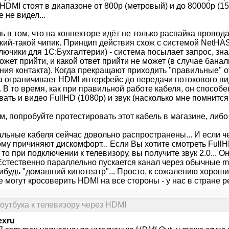
HDMI стоят в диапазоне от 800р (метровый) и до 80000р (15
 не видел...
ь в том, что на коннекторе идёт не только распайка провода
кий-такой чипик. Принцип действия схож с системой NetHAS
ючики для 1С:Бухгалтерии) - система посылает запрос, зна
ожет прийти, и какой ответ прийти не может (в случае бана
ния контакта). Когда прекращают приходить "правильные" о
а ограничивает HDMI интерфейс до передачи потокового в
.. В то время, как при правильной работе кабеля, он способе
ать и видео FullHD (1080p) и звук (насколько мне помнится 
, попробуйте протестировать этот кабель в магазине, либо
льные кабеля сейчас довольно распространены... И если че
му причиняют дискомфорт... Если Вы хотите смотреть FullH
 то при подключении к телевизору, вы получите звук 2.0... О
Естественно параллельно пускается канал через обычные mi
ибудь "домашний кинотеатр"... Просто, к сожалению хорошие
 могут кросоверить HDMI на все стороны - у нас в стране ре
оутбука к телевизору через HDMI
exru