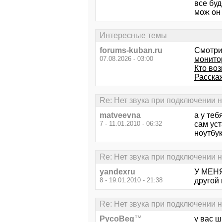
все буд
мож он 
Интересные темы
forums-kuban.ru
Смотри
07.08.2026 - 03:00
монито
Кто воз
Расска
Re: Нет звука при подключении н
matveevna
а у теб
7 - 11.01.2010 - 06:32
сам уст
ноутбук
Re: Нет звука при подключении н
yandexru
У МЕНЯ 
8 - 19.01.2010 - 21:38
другой 
Re: Нет звука при подключении н
PycoBeg™
у вас 