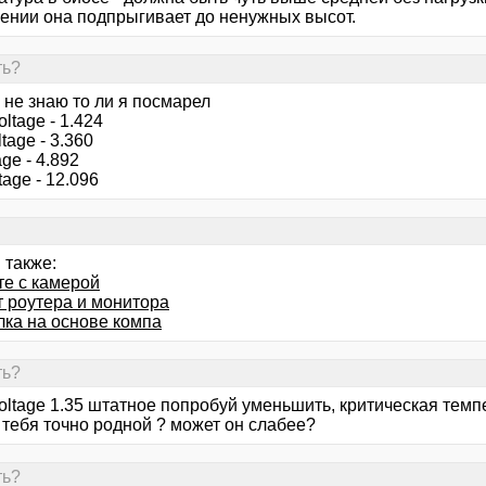
ении она подпрыгивает до ненужных высот.
ть?
 - не знаю то ли я посмарел
oltage - 1.424
ltage - 3.360
age - 4.892
tage - 12.096
 также:
те с камерой
т роутера и монитора
лка на основе компа
ть?
oltage 1.35 штатное попробуй уменьшить, критическая темп
 тебя точно родной ? может он слабее?
ть?