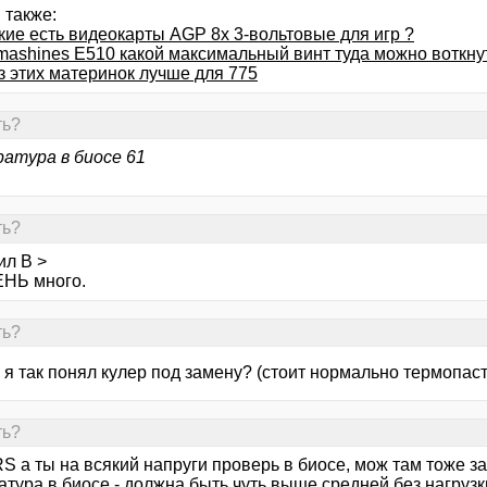
 также:
кие есть видеокарты AGP 8x 3-вольтовые для игр ?
mashines E510 какой максимальный винт туда можно воткнут
з этих материнок лучше для 775
ть?
атура в биосе 61
ть?
ил В >
ЕНЬ много.
ть?
е. я так понял кулер под замену? (стоит нормально термопас
ть?
RS а ты на всякий напруги проверь в биосе, мож там тоже 
тура в биосе - должна быть чуть выше средней без нагрузки