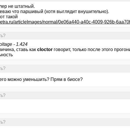
лер не штатный.
еваю что паршивый (хотя выглядит внушительно).
от такой
upetra.ru/articleImages/normal/0e06a440-a40c-4009-926b-6aa70
ть?
oltage - 1.424
ричина, ставь как
cloctor
говорит, только после этого прогон
ьность
ть?
е его можно уменьшить? Прям в биосе?
ть?
ть?