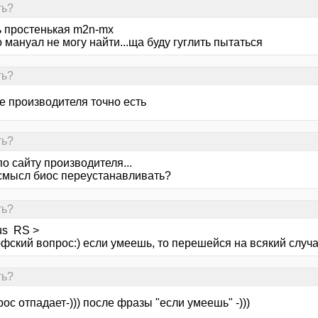
ть?
ь простенькая m2n-mx
 мануал не могу найти...ща буду гуглить пытаться
ть?
е производителя точно есть
ть?
о сайту производителя...
 смысл биос переустанавливать?
ть?
us RS >
фский вопрос:) если умеешь, то перешейся на всякий случ
ть?
ос отпадает-))) после фразы "если умеешь" -)))