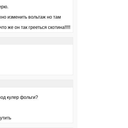
ерю.
ожно изменить вольтаж но там
 же он так грееться скотина!!!!!
 под кулер фольги?
утить