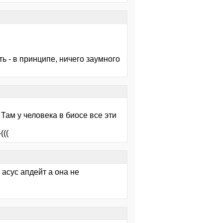
ь - в принципе, ничего заумного
 Там у человека в биосе все эти
(((
 асус апдейт а она не