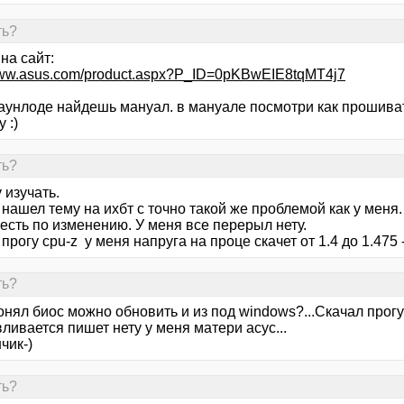
ть?
на сайт:
/www.asus.com/product.aspx?P_ID=0pKBwEIE8tqMT4j7
даунлоде найдешь мануал. в мануале посмотри как прошиват
 :)
ть?
 изучать.
нашел тему на ихбт с точно такой же проблемой как у меня.
есть по изменению. У меня все перерыл нету.
прогу cpu-z у меня напруга на проце скачет от 1.4 до 1.475 -
ть?
онял биос можно обновить и из под windows?...Скачал прогу
ливается пишет нету у меня матери асус...
чик-)
ть?