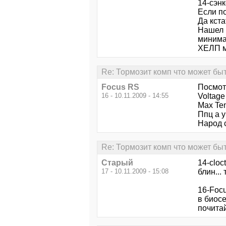
14-сэнк
Если п
Да кста
Нашел в
минима
ХЕЛП ми
Re: Тормозит комп что может бы
Focus RS
Посмот
16 - 10.11.2009 - 14:55
Voltage
Max Te
Ппц а у
Народ с
Re: Тормозит комп что может бы
Старый
14-cloct
17 - 10.11.2009 - 15:08
блин...
16-Foc
в биосе
почитай