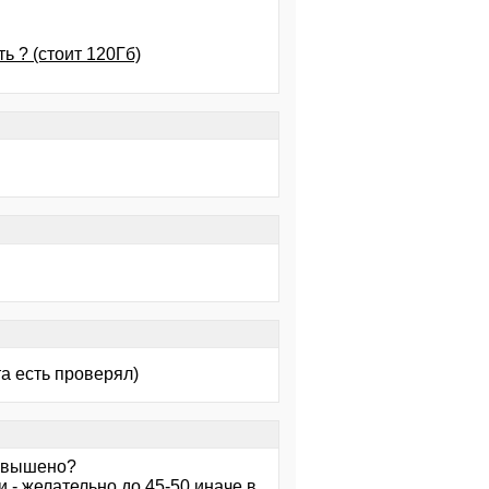
ь ? (стоит 120Гб)
та есть проверял)
завышено?
 - желательно до 45-50 иначе в