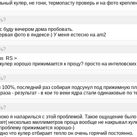
ьный кулер, не гони, термопасту проверь и на фото креплен
ть?
с буду вечером дома пробовать.
ервая фото в яндексе-) У меня естесно на am2
ть?
us RS >
 кулер хорошо прижимается к процу? просто на интеловских
ть?
 100%, последний раз собирая подсунул под прижимную пл
раза - результат - в кои то веки ядра стали одинаковые по 
ть?
скоко я напарилься с этой проблемой. Такое ощущение было
окет( несколько миллиметров проца вообще не накрывал кул
проблему прижимается хорошо-)
дно что кулер отбирает тепло он очень горячий постоянно.