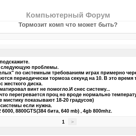
Компьютерный Форум
Тормозит комп что может быть?
подскажите.
 следующую проблемы.
елых" по системным требованиям играх примерно чере
ются периодически тормоза секунд на 10. В это время 
 с жесткого диска.
атировал винт не помогло.И снес систему...
что перегревается проц но вроде нормально температу
 мистику показывают 18-20 градусов)
системы если нужна.
 6000, 8800GTS(384 бита, 640 mb) , 4gb 800mhz.
1
>