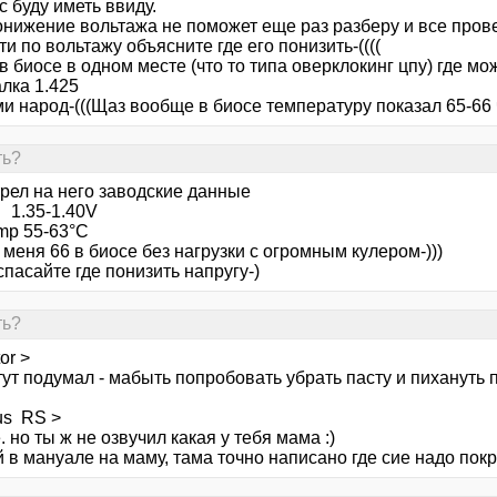
с буду иметь ввиду.
онижение вольтажа не поможет еще раз разберу и все пров
ти по вольтажу объясните где его понизить-((((
 биосе в одном месте (что то типа оверклокинг цпу) где м
лка 1.425
 народ-(((Щаз вообще в биосе температуру показал 65-66 что
ть?
рел на него заводские данные
 1.35-1.40V
mp 55-63°C
 меня 66 в биосе без нагрузки с огромным кулером-)))
пасайте где понизить напругу-)
ть?
or >
 тут подумал - мабыть попробовать убрать пасту и пихануть
us RS >
. но ты ж не озвучил какая у тебя мама :)
 в мануале на маму, тама точно написано где сие надо покр