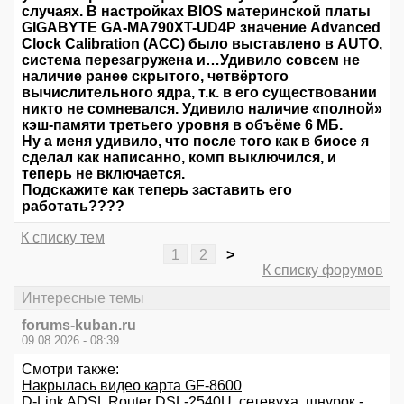
случаях. В настройках BIOS материнской платы
GIGABYTE GA-MA790XT-UD4P значение Advanced
Clock Calibration (ACC) было выставлено в AUTO,
система перезагружена и…Удивило совсем не
наличие ранее скрытого, четвёртого
вычислительного ядра, т.к. в его существовании
никто не сомневался. Удивило наличие «полной»
кэш-памяти третьего уровня в объёме 6 МБ.
Ну а меня удивило, что после того как в биосе я
сделал как написанно, комп выключился, и
теперь не включается.
Подскажите как теперь заставить его
работать????
К списку тем
1
2
>
К списку форумов
Интересные темы
forums-kuban.ru
09.08.2026 - 08:39
Смотри также:
Накрылась видео карта GF-8600
D-Link ADSL Router DSL-2540U, сетевуха, шнурок -