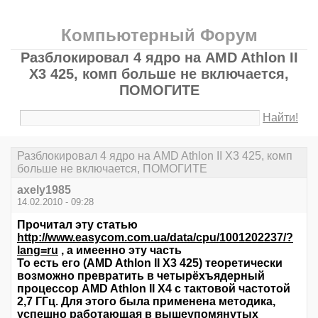
Компьютерный Форум
Разблокировал 4 ядро на AMD Athlon II
X3 425, комп больше не включается,
ПОМОГИТЕ
Найти!
Разблокировал 4 ядро на AMD Athlon II X3 425, комп
больше не включается, ПОМОГИТЕ
axely1985
14.02.2010 - 09:28
Прочитал эту статью
http://www.easycom.com.ua/data/cpu/1001202237/?
lang=ru
, а имеенно эту часть
То есть его (AMD Athlon II X3 425) теоретически
возможно превратить в четырёхъядерный
процессор AMD Athlon II X4 с тактовой частотой
2,7 ГГц. Для этого была применена методика,
успешно работающая в вышеупомянутых