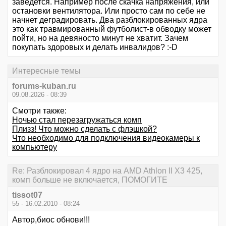
заведется. Например после скачка напряжения, или
остановки вентилятора. Или просто сам по себе не
начнет деградировать. Два разблокированных ядра
это как травмированный футболист-в обводку может
пойти, но на девяносто минут не хватит. Зачем
покупать здоровых и делать инвалидов? :-D
Интересные темы
forums-kuban.ru
09.08.2026 - 08:39
Смотри также:
Ночью стал перезагружаться комп
Плизз! Что можно сделать с флэшкой?
Что необходимо для подключения видеокамеры к
компьютеру
Re: Разблокировал 4 ядро на AMD Athlon II X3 425,
комп больше не включается, ПОМОГИТЕ
tissot07
55 - 16.02.2010 - 08:24
Автор,биос обнови!!!