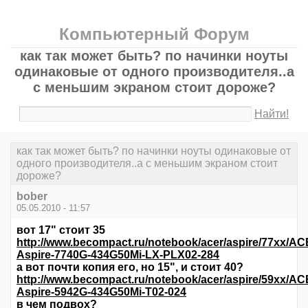
Компьютерный Форум
как так может быть? по начинки ноуты
одинаковые от одного производителя..а
с меньшим экраном стоит дороже?
Найти!
как так может быть? по начинки ноуты одинаковые от
одного производителя..а с меньшим экраном стоит
дороже?
bober
05.05.2010 - 11:57
вот 17" стоит 35
http://www.becompact.ru/notebook/acer/aspire/77xx/AC
Aspire-7740G-434G50Mi-LX-PLX02-284
а вот почти копия его, но 15", и стоит 40?
http://www.becompact.ru/notebook/acer/aspire/59xx/AC
Aspire-5942G-434G50Mi-T02-024
в чем подвох?