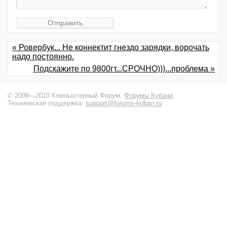
« Ровербук... Не коннектит гнездо зарядки, ворочать
надо постоянно.
Подскажите по 9800гт...СРОЧНО)))...проблема »
© 2009—2010 Компьютерный Форум,
Форумы Кубани
.
Техническая поддержка:
support@forums-kuban.ru