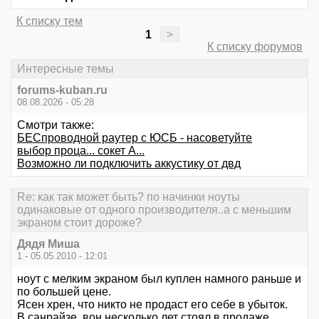
К списку тем
1
>
К списку форумов
Интересные темы
forums-kuban.ru
08.08.2026 - 05:28
Смотри также:
БЕСпроводной раутер с ЮСБ - насоветуйте
выбор проца... сокет А...
Возможно ли подключить аккустику от двд
Re: как так может быть? по начинки ноуты
одинаковые от одного производителя..а с меньшим
экраном стоит дороже?
Дядя Миша
1 - 05.05.2010 - 12:01
ноут с мелким экраном был куплен намного раньше и
по большей цене.
Ясен хрен, что никто не продаст его себе в убыток.
В санрайзе, вон несколько лет стоял в продаже