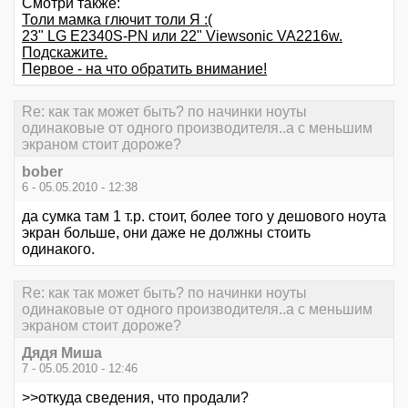
Смотри также:
Толи мамка глючит толи Я :(
23" LG E2340S-PN или 22" Viewsonic VA2216w.
Подскажите.
Первое - на что обратить внимание!
Re: как так может быть? по начинки ноуты
одинаковые от одного производителя..а с меньшим
экраном стоит дороже?
bober
6 - 05.05.2010 - 12:38
да сумка там 1 т.р. стоит, более того у дешового ноута
экран больше, они даже не должны стоить
одинакого.
Re: как так может быть? по начинки ноуты
одинаковые от одного производителя..а с меньшим
экраном стоит дороже?
Дядя Миша
7 - 05.05.2010 - 12:46
>>откуда сведения, что продали?