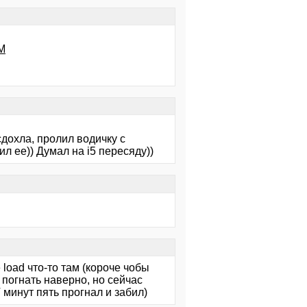
M
сдохла, пролил водичку с
л ее)) Думал на i5 пересяду))
 load что-то там (короче чобы
 погнать наверно, но сейчас
Т минут пять прогнал и забил)