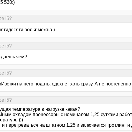
5 530:)
е i5?
пятидесяти вольт можна )
е i5?
ждаешь чем?
е i5?
рИзетки на него подать, сдохнет хоть сразу. А не постепен
е i5?
ущая температура в нагрузке какая?
йным охладом процессоры с номиналом 1,25 сутками работаю
ературы)))
 и перегреваться на штатном 1,25 и включается тротлинг и