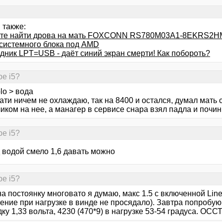
 также:
те найти дрова на мать FOXCONN RS780M03A1-8EKRS2H
системного блока под АМD
дник LPT=USB - даёт синий экран смерти! Как побороть?
е i5?
lo > вода
ати ничем не охлаждаю, так на 8400 и остался, думал мать 
иком на нее, а манагер в сервисе снара взял падла и почини
е i5?
од водой смело 1,6 давать можно
е i5?
на постоянку многовато я думаю, макс 1.5 с включенной Line
ние при нагрузке в винде не просядало). Завтра попробую
ку 1,33 вольта, 4230 (470*9) в нагрузке 53-54 градуса. ОСС