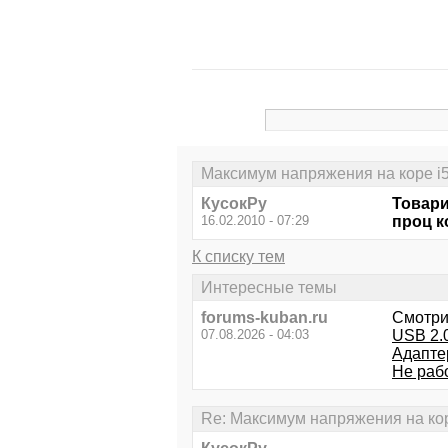
Максимум напряжения на коре i
КусокРу
Товари
16.02.2010 - 07:29
проц к
К списку тем
Интересные темы
forums-kuban.ru
Смотри
07.08.2026 - 04:03
USB 2.
Адапте
Не раб
Re: Максимум напряжения на кор