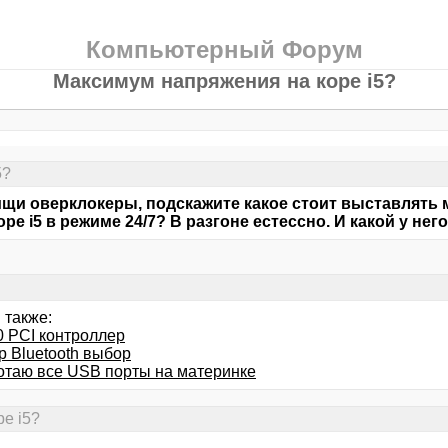
Компьютерный Форум
Максимум напряжения на коре i5?
5?
щи оверклокеры, подскажите какое стоит выставлять
оре i5 в режиме 24/7? В разгоне естессно. И какой у не
 также:
0 PCI контроллер
р Bluetooth выбор
отаю все USB порты на материнке
е i5?