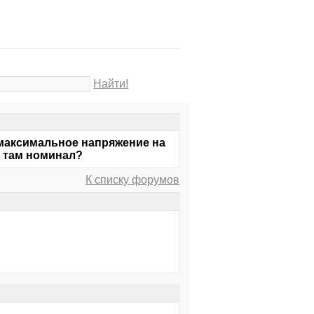
Найти!
 максимальное напряжение на
го там номинал?
К списку форумов