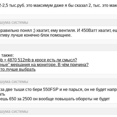
-2,5 тыс.руб. это максимум даже я бы сказал 2, тыс. это мак
 шума системы
правильно понял ;) хватит, ему вентиля. И 450Ватт хватит, е
ктиву лучше конечно блок помощнее.
 также:
b + 4870 512mb в кросе есть ли смысл?
тные" мерцания на мониторе. В чём причина?
Что лучше выбрать
 шума системы
за две тыши сто бери 550FSP и не парься, он не будет напр
ать
мешь 650 за 2500 он вообще повышать обороты не будет
 шума системы