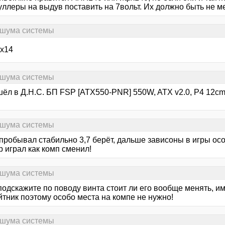
уллеры на выдув поставить на 7вольт. Их должно быть не м
 шума системы
фх14
 шума системы
шёл в Д.Н.С. БП FSP [ATX550-PNR] 550W, ATX v2.0, P4 12c
 шума системы
пробывал стабильно 3,7 берёт, дальше зависоны в игры осо
 играл как комп сменил!
 шума системы
подскажите по поводу винта стоит ли его вообще менять, 
йтник поэтому особо места на компе не нужно!
 шума системы