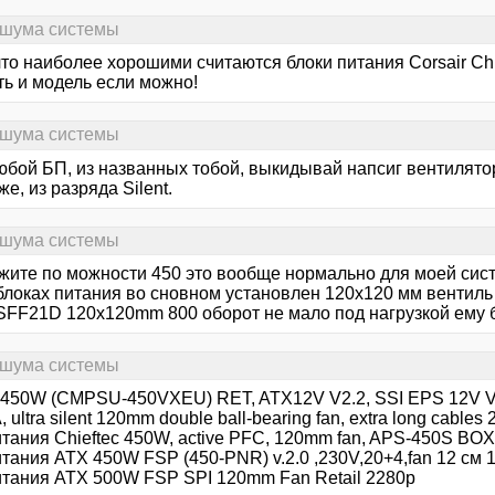
 шума системы
то наиболее хорошими считаются блоки питания Corsair Chi
ть и модель если можно!
 шума системы
бой БП, из названных тобой, выкидывай напсиг вентилятор 
е, из разряда Silent.
 шума системы
жите по можности 450 это вообще нормально для моей сис
блоках питания во сновном установлен 120х120 мм вентиль 
 SFF21D 120x120mm 800 оборот не мало под нагрузкой ему 
 шума системы
r 450W (CMPSU-450VXEU) RET, ATX12V V2.2, SSI EPS 12V V2
 ultra silent 120mm double ball-bearing fan, extra long cables 
итания Chieftec 450W, active PFC, 120mm fan, APS-450S BO
тания ATX 450W FSP (450-PNR) v.2.0 ,230V,20+4,fan 12 см 
итания ATX 500W FSP SPI 120mm Fan Retail 2280р