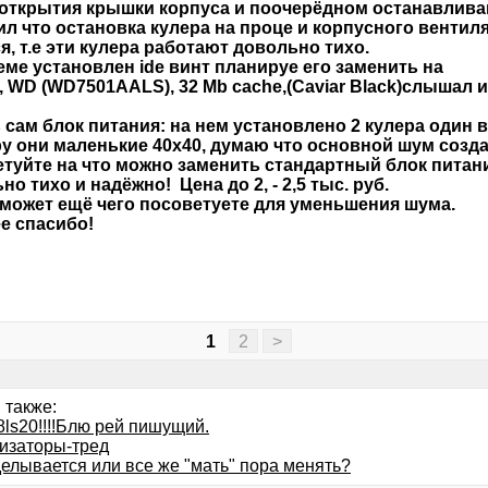
открытия крышки корпуса и поочерёдном останавливан
л что остановка кулера на проце и корпусного вентил
я, т.е эти кулера работают довольно тихо.
еме установлен ide винт планируе его заменить на
, WD (WD7501AALS), 32 Mb cache,(Caviar Black)слышал 
 сам блок питания: на нем установлено 2 кулера один в
у они маленькие 40х40, думаю что основной шум созда
туйте на что можно заменить стандартный блок питан
но тихо и надёжно! Цена до 2, - 2,5 тыс. руб.
 может ещё чего посоветуете для уменьшения шума.
е спасибо!
1
2
>
 также:
ls20!!!!Блю рей пишущий.
изаторы-тред
елывается или все же "мать" пора менять?