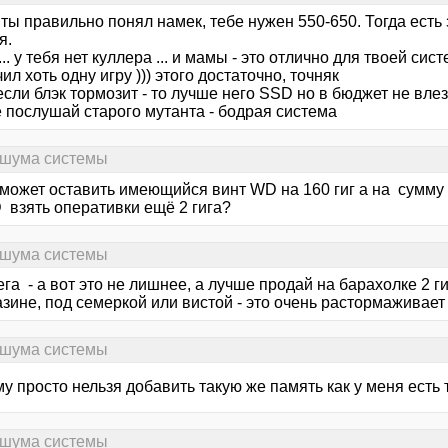
ты правильно понял намек, тебе нужен 550-650. Тогда есть 
я.
... у тебя нет куллера ... и мамы - это отлично для твоей сис
ил хоть одну игру ))) этого достаточно, точняк
если блэк тормозит - то лучше него SSD но в бюджет не влез
 послушай старого мутанта - бодрая система
 шума системы
может оставить имеющийся винт WD на 160 гиг а на сумму
 взять оперативки ещё 2 гига?
 шума системы
га - а вот это не лишнее, а лучше продай на барахолке 2 ги
зине, под семеркой или вистой - это очень растормаживает
 шума системы
у просто нельзя добавить такую же память как у меня есть 
 шума системы