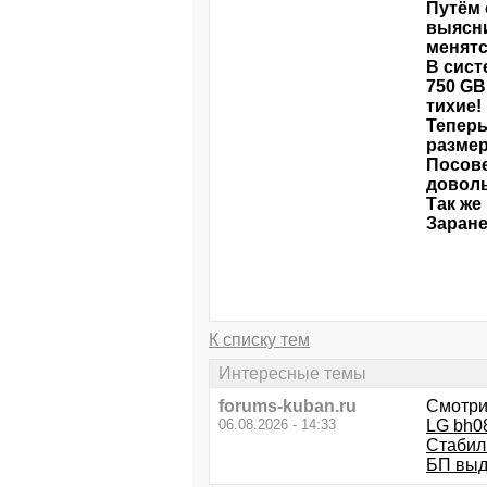
Путём 
выясни
менятс
В сист
750 GB
тихие!
Теперь
размер
Посове
доволь
Так же
Заране
К списку тем
Интересные темы
forums-kuban.ru
Смотри
06.08.2026 - 14:33
LG bh08
Стабил
БП выд