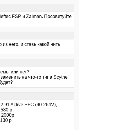
eftec FSP и Zalman. Посоветуйте
из него, и ставь какой нить
темы или нет?
заменить на что-то типа Scythe
будет?
.91 Active PFC (90-264V),
2580 р
X 2000р
1130 р