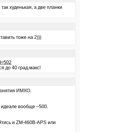
так худенькая, а две планки
тавить тоже на 2)))
d=502
ся до 40 град.макс!
понятия ИМХО.
В идеале вообще ~500.
йтись и ZM-460B-APS или