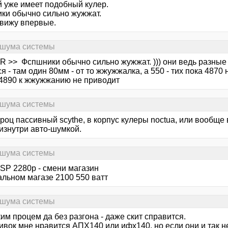
 уже имеет подобный кулер.
ки обычно сильно жужжат.
 вижу впервые.
 шума системы
R >> Фспшники обычно сильно жужжат. ))) они ведь разные
я - там один 80мм - от то жжужжалка, а 550 - тих пока 4870
 4890 к жжужжанию не приводит
 шума системы
проц пассивный scythe, в корпус кулеры noctua, или вообще
изнутри авто-шумкой.
 шума системы
SP 2280р - смени магазин
альном магазе 2100 550 ватт
 шума системы
ким процем да без разгона - даже скит справится.
ивок мне нравится АПХ140 или ифх140, но если они и так н