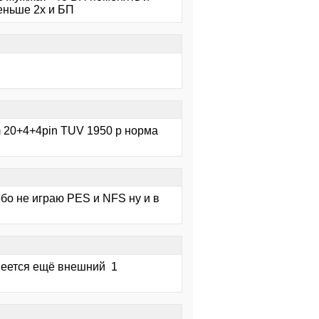
еньше 2х и БП
m 20+4+4pin TUV 1950 р норма
бо не играю PES и NFS ну и в
имеется ещё внешний 1