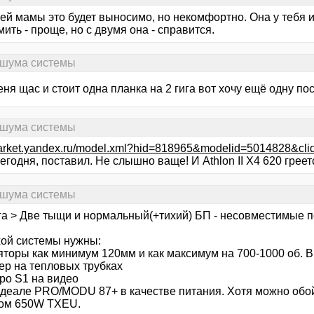
ей мамы это будет выносимо, но некомфортно. Она у тебя и 
ить - проще, но с двумя она - справится.
 шума системы
еня щас и стоит одна планка на 2 гига вот хочу ещё одну пос
 шума системы
market.yandex.ru/model.xml?hid=818965&modelid=5014828&cli
егодня, поставил. Не слышно ваще! И Athlon II X4 620 греет
 шума системы
га > Две тыщи и нормальный(+тихий) БП - несовместимые 
хой системы нужны:
яторы как минимум 120мм и как максимум на 700-1000 об. 
ер на тепловых трубках
ро S1 на видео
 идеале PRO/MODU 87+ в качестве питания. Хотя можно обо
ом 650W TXEU.