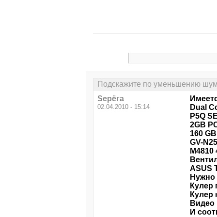
Подскажите по уменьшению шум
Sерёга
Имеетс
02.04.2010 - 15:14
Dual C
P5Q SE
2GB PC
160 GB
GV-N25
M4810 
Вентил
ASUS T
Нужно 
Кулер 
Кулер 
Видео 
И соот