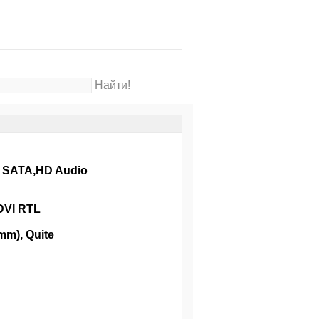
Найти!
, SATA,HD Audio
DVI RTL
mm), Quite