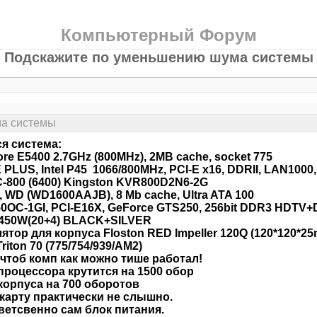
Компьютерный Форум
Подскажите по уменьшению шума системы
а системы
я система:
ore E5400 2.7GHz (800MHz), 2MB cache, socket 775
 PLUS, Intel P45 1066/800MHz, PCI-E x16, DDRII, LAN1000
-800 (6400) Kingston KVR800D2N6-2G
, WD (WD1600AAJB), 8 Mb cache, Ultra ATA 100
0OC-1GI, PCI-E16X, GeForce GTS250, 256bit DDR3 HDTV+
450W(20+4) BLACK+SILVER
ятор для корпуса Floston RED Impeller 120Q (120*120*25
riton 70 (775/754/939/AM2)
чтоб комп как можно тише работал!
процессора крутится на 1500 обор
корпуса на 700 оборотов
карту практически не слышно.
ветсвенно сам блок питания.