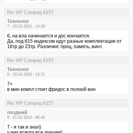
Re: HР Сompaq 615?
Технолог
7 - 20.02.2010 - 14:29
6, на вла начинается и дос кончается.
Да, под 615 индексом идут разные комплектации от
16тр до 23тр. Различия: проц, память, винт.
Re: HР Сompaq 615?
Технолог
8 - 20.02.2010 - 14:31
7+
в мин компл стоит фридос в полной вин
Re: HР Сompaq 615?
поздний
9 - 21.02.2010 - 06:49
7 - я так и знал)
у них всегда все лучшее)