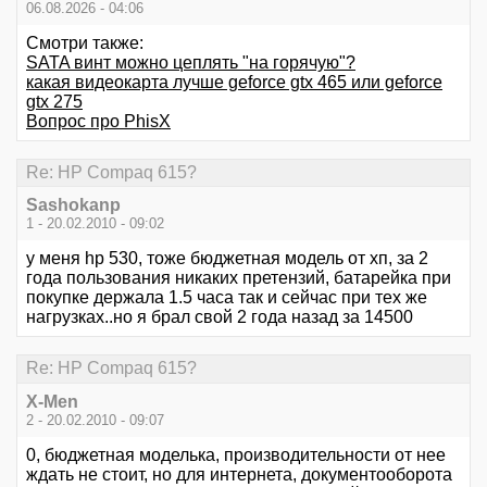
06.08.2026 - 04:06
Смотри также:
SATA винт можно цеплять "на горячую"?
какая видеокарта лучше geforce gtx 465 или geforce
gtx 275
Вопрос про PhisX
Re: HР Сompaq 615?
Sashokanp
1 - 20.02.2010 - 09:02
у меня hp 530, тоже бюджетная модель от хп, за 2
года пользования никаких претензий, батарейка при
покупке держала 1.5 часа так и сейчас при тех же
нагрузках..но я брал свой 2 года назад за 14500
Re: HР Сompaq 615?
X-Men
2 - 20.02.2010 - 09:07
0, бюджетная моделька, производительности от нее
ждать не стоит, но для интернета, документооборота