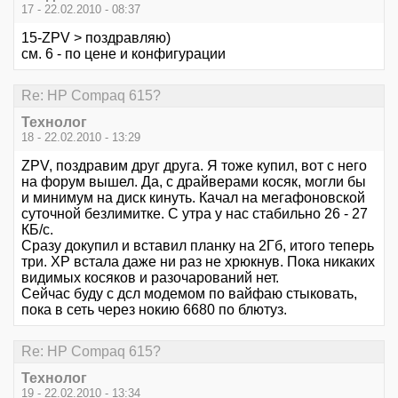
17 - 22.02.2010 - 08:37
15-ZPV > поздравляю)
см. 6 - по цене и конфигурации
Re: HР Сompaq 615?
Технолог
18 - 22.02.2010 - 13:29
ZPV, поздравим друг друга. Я тоже купил, вот с него
на форум вышел. Да, с драйверами косяк, могли бы
и минимум на диск кинуть. Качал на мегафоновской
суточной безлимитке. С утра у нас стабильно 26 - 27
КБ/с.
Сразу докупил и вставил планку на 2Гб, итого теперь
три. ХР встала даже ни раз не хрюкнув. Пока никаких
видимых косяков и разочарований нет.
Сейчас буду с дсл модемом по вайфаю стыковать,
пока в сеть через нокию 6680 по блютуз.
Re: HР Сompaq 615?
Технолог
19 - 22.02.2010 - 13:34