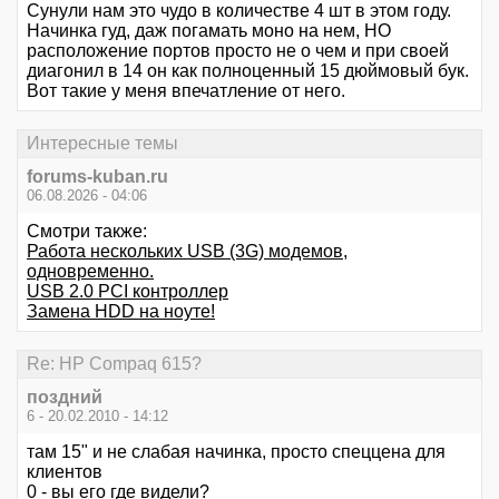
Сунули нам это чудо в количестве 4 шт в этом году.
Начинка гуд, даж погамать моно на нем, НО
расположение портов просто не о чем и при своей
диагонил в 14 он как полноценный 15 дюймовый бук.
Вот такие у меня впечатление от него.
Интересные темы
forums-kuban.ru
06.08.2026 - 04:06
Смотри также:
Работа нескольких USB (3G) модемов,
одновременно.
USB 2.0 PCI контроллер
Замена HDD на ноуте!
Re: HР Сompaq 615?
поздний
6 - 20.02.2010 - 14:12
там 15" и не слабая начинка, просто спеццена для
клиентов
0 - вы его где видели?