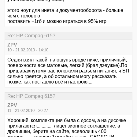
этого ноут для инета и документооборота - больше
чем с головою
поставить +1гб и можно играться в 95% игр
Re: HР Сompaq 615?
ZPV
10 - 21.02.2010 - 14:10
Седня взял такой, на ощупь вроде ничё, приличный,
поверхности все матовые, легкий (брал дэвужке).По
пришарахнутому расположили разъем питания, и БП
сильно греется, а об остальном могу рассказать
позже, как поставлю всё и настрою.....
Re: HР Сompaq 615?
ZPV
11 - 21.02.2010 - 20:27
Хороший, комплектация была с досом, а на дисочке
прилагаются............. лицензионное соглашение, а
дровишки, берите на сайте, всеволишь 400
метров....... хорошо 1мегабит, а так - СВОЛОЧИ,