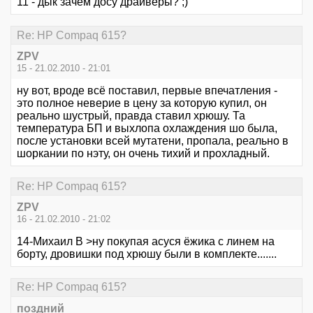
11 - дык зачем досу драйверы? ;)
Re: HР Сompaq 615?
ZPV
15 - 21.02.2010 - 21:01
ну вот, вроде всё поставил, первые впечатления -
это полное неверие в цену за которую купил, он
реально шустрый, правда ставил хрюшу. Та
температура БП и выхлопа охлаждения шо была,
после установки всей мутатени, пропала, реально в
шоркании по нэту, он очень тихий и прохладный.
Re: HР Сompaq 615?
ZPV
16 - 21.02.2010 - 21:02
14-Михаил В >ну покупая асуся ёжика с линем на
борту, дровишки под хрюшу были в комплекте.......
Re: HР Сompaq 615?
поздний