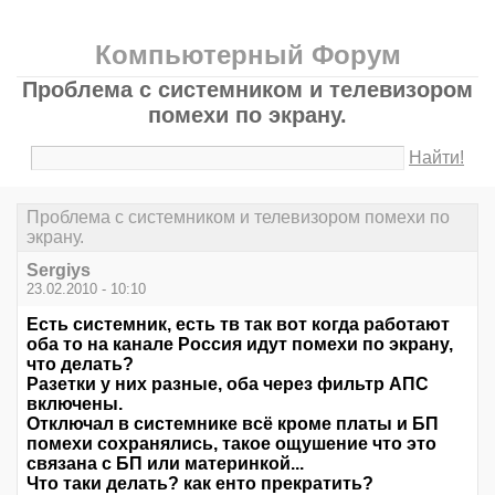
Компьютерный Форум
Проблема с системником и телевизором
помехи по экрану.
Найти!
Проблема с системником и телевизором помехи по
экрану.
Sergiys
23.02.2010 - 10:10
Есть системник, есть тв так вот когда работают
оба то на канале Россия идут помехи по экрану,
что делать?
Разетки у них разные, оба через фильтр АПС
включены.
Отключал в системнике всё кроме платы и БП
помехи сохранялись, такое ощушение что это
связана с БП или материнкой...
Что таки делать? как енто прекратить?