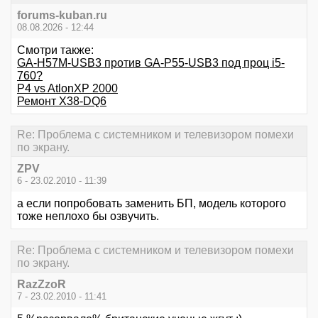
forums-kuban.ru
08.08.2026 - 12:44
Смотри также:
GA-H57M-USB3 против GA-P55-USB3 под проц i5-
760?
P4 vs AtlonXP 2000
Ремонт X38-DQ6
Re: Проблема с системником и телевизором помехи
по экрану.
ZPV
6 - 23.02.2010 - 11:39
а если попробовать заменить БП, модель которого
тоже неплохо бы озвучить.
Re: Проблема с системником и телевизором помехи
по экрану.
RazZzoR
7 - 23.02.2010 - 11:41