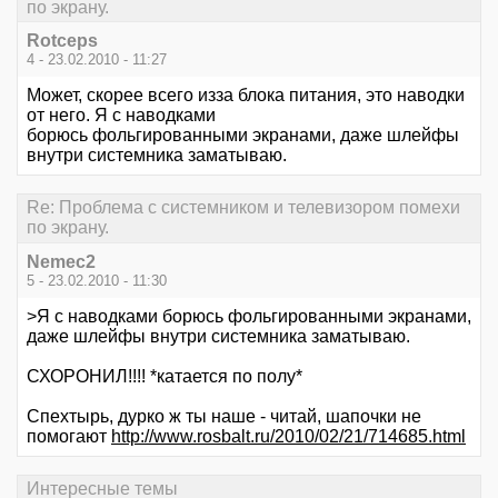
по экрану.
Rotceps
4 - 23.02.2010 - 11:27
Может, скорее всего изза блока питания, это наводки
от него. Я с наводками
борюсь фольгированными экранами, даже шлейфы
внутри системника заматываю.
Re: Проблема с системником и телевизором помехи
по экрану.
Nemec2
5 - 23.02.2010 - 11:30
>Я с наводками борюсь фольгированными экранами,
даже шлейфы внутри системника заматываю.
СХОРОНИЛ!!!! *катается по полу*
Спехтырь, дурко ж ты наше - читай, шапочки не
помогают
http://www.rosbalt.ru/2010/02/21/714685.html
Интересные темы