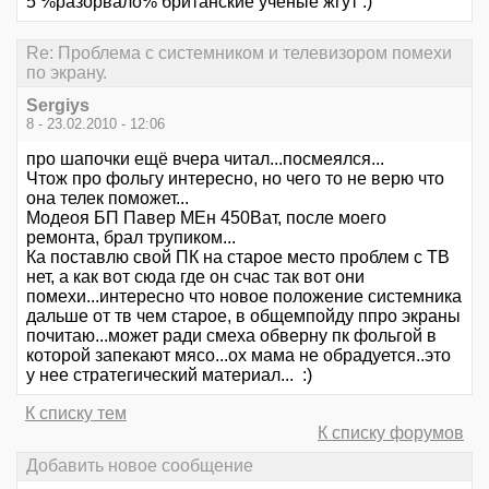
5 %разорвало% британские ученые жгут :)
Re: Проблема с системником и телевизором помехи
по экрану.
Sergiys
8 - 23.02.2010 - 12:06
про шапочки ещё вчера читал...посмеялся...
Чтож про фольгу интересно, но чего то не верю что
она телек поможет...
Модеоя БП Павер МЕн 450Ват, после моего
ремонта, брал трупиком...
Ка поставлю свой ПК на старое место проблем с ТВ
нет, а как вот сюда где он счас так вот они
помехи...интересно что новое положение системника
дальше от тв чем старое, в общемпойду ппро экраны
почитаю...может ради смеха обверну пк фольгой в
которой запекают мясо...ох мама не обрадуется..это
у нее стратегический материал... :)
К списку тем
К списку форумов
Добавить новое сообщение