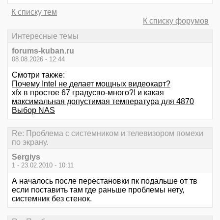
К списку тем
К списку форумов
Интересные темы
forums-kuban.ru
08.08.2026 - 12:44
Смотри также:
Почему Intel не делает мощных видеокарт?
xfx в простое 67 градусво-много?! и какая
максимальная допустимая температура для 4870
Выбор NAS
Re: Проблема с системником и телевизором помехи
по экрану.
Sergiys
1 - 23.02.2010 - 10:11
А началось после перестановки пк подальше от тв
если поставить там где раньше проблемы нету,
системник без стенок.