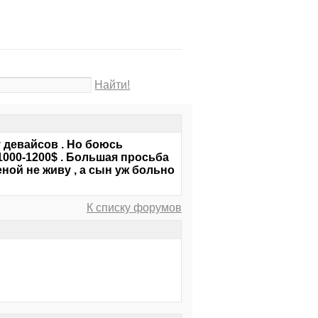
Найти!
 девайсов . Но боюсь
000-1200$ . Большая просьба
ной не живу , а сын уж больно
К списку форумов