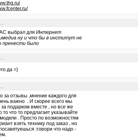
ww.thg.ru/
ww.fcenter.ru/
..
AC выбрал для
Интернет
имедиа ну и что бы в институт не
 пренести было
..
это да =)
..
о за отзывы ,мнение каждого для
чень важно . И скорее всего мы
за подарком вместе , но все же
о то что то предлагает указывайте
 модели . Просто по возможностям
риант взять технику под заказ , но
посаветуешься :говори что надо -
ем.