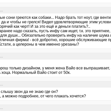
..
е сони греются как собаки... Надо брать тот ноут, где вент
 да и чтобы не грелся! Видел удовлетворяющие этим услови
горячий как черт! И за это ещё и деньги платить?..
ранее надо сказать, пусть инфу сам ищет, т.к. это приятнее,
 для души... Обязательно проверить инфу на наличие шума 
отличная фирма! - всё добротно, хорошие обслуживающие п
Кстати, а целероны в чем именно урезаны?
..
рош только дизайном, у меня жена Вайо все выпрашивает, а 
 хоца. Нормальный Вайо стоит от 50к.
..
 слышу звон да не знаю где он?
, а можно подробнее, от чего плакать хочется?
..