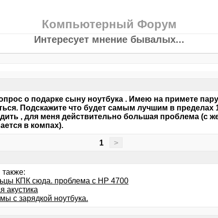
Компьютерный Форум
Интересует мнение бывалых...
опрос о подарке сыну ноутбука . Имею на примете пару
ься. Подскажите что будет самым лучшим в пределах 1
дить , для меня действительно большая проблема (с же
ается в компах).
1
>
 также:
ьцы КПК сюда. проблема с HP 4700
я акустика
мы с зарядкой ноутбука.