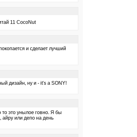
тай 11 CocoNut
 покопается и сделает лучший
 дизайн, ну и - it's a SONY!
о то это унылое говно. Я бы
, айру или депо на день