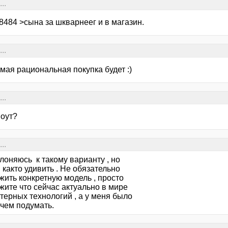
..
8484 >сына за шкварнеег и в магазин.
..
амая рациональная покупка будет :)
..
ноут?
..
лоняюсь к такому варианту , но
 както удивить . Не обязательно
жить конкретную модель , просто
жите что сейчас актуально в мире
терных технологий , а у меня было
 чем подумать.