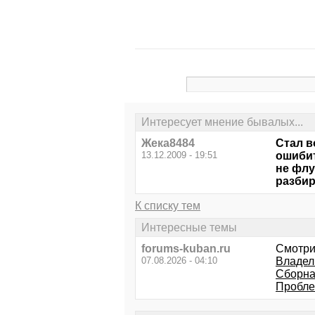
Интересует мнение бывалых...
Жeка8484
Стал в
13.12.2009 - 19:51
ошибит
не флу
разбир
К списку тем
Интересные темы
forums-kuban.ru
Смотри
07.08.2026 - 04:10
Владел
Сборна
Пробле