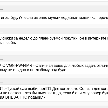
..
 игры будут? если именно мультимедийная машинка перечи
..
 скажи за неделю до планируемой покупки, он в интернете
для себя.
..
AIO VGN-FW44MR - Отличная вещь для любых задач, отличный
ому не стыдно и по-любому рад будет.
..
T >Пускай сам выбирает!!11 Для когото это Сони, а для ког
 не постеснялсо бы высказатццо, если б они мну ровер бук
ия ВНЕЗАПНО подарили.