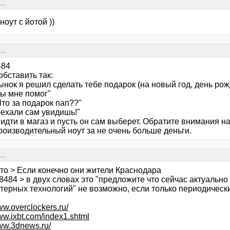
..
ноут с йотой ))
..
484
бставить так:
ынок я решил сделать тебе подарок (на новый год, день рож
ты мне помог"
то за подарок пап??"
оехали сам увидишь!"
идти в магаз и пусть он сам выберет. Обратите внимания н
роизводительный ноут за не очень больше деньги.
..
то > Если конечно они жители Краснодара
484 > в двух словах это "предложите что сейчас актуально
терных технологий" не возможно, если только периодическ
ww.overclockers.ru/
www.ixbt.com/index1.shtml
www.3dnews.ru/