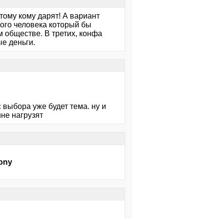
 тому кому дарят! А вариант
ного человека который бы
м обществе. В третих, конфа
е деньги.
с выбора уже будет тема. ну и
ине нагрузят
ony