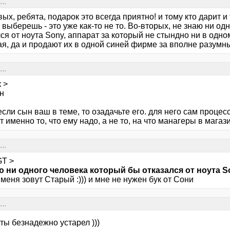
..
ых, ребята, подарок это всегда приятно! и тому кто дарит и
выберешь - это уже как-то не то. Во-вторых, не знаю ни од
ся от ноута Sony, аппарат за который не стындно ни в одно
я, да и продают их в одной синей фирме за вполне разумны
..
 >
н
если сын ваш в теме, то озадачьте его. для него сам процес
 именно то, что ему надо, а не то, на что манагеры в магаз
..
GT >
ю ни одного человека который бы отказался от ноута S
 меня зовут Старый :))) и мне не нужен бук от Сони
..
ты безнадежно устарел )))