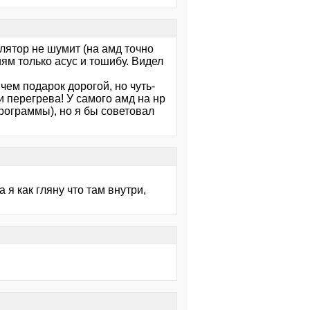
илятор не шумит (на амд точно
ям только асус и тошибу. Видел
 чем подарок дорогой, но чуть-
и перегрева! У самого амд на нр
рограммы), но я бы советовал
я как гляну что там внутри,