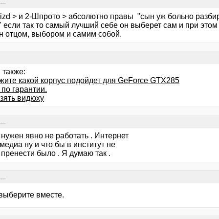
..
nizd > и 2-Шпрото > абсолютно правы "сын уж больно разби
 если так то самый лучший себе он выберет сам и при этом
н отцом, выбором и самим собой.
 также:
жите какой корпус подойдет для GeForce GTX285
по гарантии.
взять видюху
..
 нужен явно не работать . Интернет
медиа ну и что бы в институт не
пренести было . Я думаю так .
..
выберите вместе.