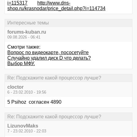
i=115317
http://www.dns-
shop.ru/krasnodar/price_detail.php?i=114734
Интересные темы
forums-kuban.ru
09.08.2026 - 06:41
Смотри также:
Вопрос по видеокарте, пососетуйте
Случайно удалил диск D что делать?
Выбор МФУ.
Re: Подскажите какой процессор лучше?
cloctor
6 - 23.02.2010 - 19:56
5 Psihoz согласен 4890
Re: Подскажите какой процессор лучше?
LizunovMaks
7 - 23.02.2010 - 22:03