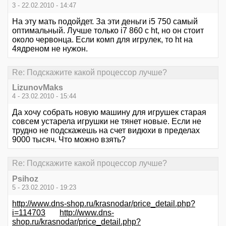
3 - 22.02.2010 - 14:47
На эту мать подойдет. За эти деньги i5 750 самый
оптимальный. Лучше только i7 860 с ht, но он стоит
около червонца. Если комп для игрулек, то ht на
4ядреном не нужон.
Re: Подскажите какой процессор лучше?
LizunovMaks
4 - 23.02.2010 - 15:44
Да хочу собрать новую машину для игрушек старая
совсем устарела игрушки не тянет новые. Если не
трудно не подскажешь на счет видюхи в пределах
9000 тысяч. Что можно взять?
Re: Подскажите какой процессор лучше?
Psihoz
5 - 23.02.2010 - 19:23
http://www.dns-shop.ru/krasnodar/price_detail.php?
i=114703
http://www.dns-
shop.ru/krasnodar/price_detail.php?