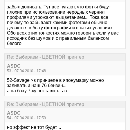
забыл дописать. Тут все пугают, что фотки будут
плохие при использовании неродных чернил,
профилями угрожают, выцветанием... Тока все
почему-то забывают какими фотегами обычно
делаются в быту фотографии и в каких условиях.
Обо всех этих тонкостях можно говорить если у вас
исходник без шумов и с правильным балансом
белого.
Re: Выбираем - ЦВЕТНОЙ принтер
ASDC
53 - 07.04.2010 - 17:48
52-Savage >в принцепе в японумарку можно
заливать и наш 76 бензин...
а на бэху 7-ку поставить газ
Re: Выбираем - ЦВЕТНОЙ принтер
ASDC
54 - 07.04.2010 - 17:59
но эффект не тот будет....