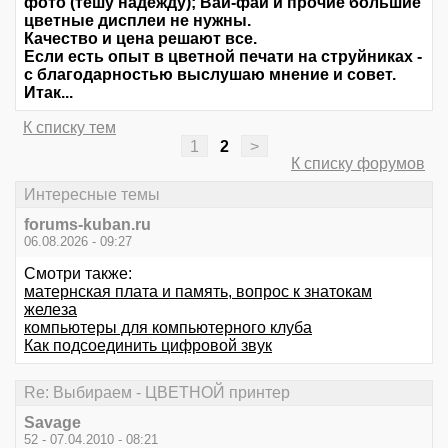
фото (тешу надежду); Вай-фай и прочие большие
цветные дисплеи не нужны.
Качество и цена решают все.
Если есть опыт в цветной печати на струйниках -
с благодарностью выслушаю мнение и совет.
Итак...
К списку тем
1
2
>
К списку форумов
Интересные темы
forums-kuban.ru
06.08.2026 - 09:27
Смотри также:
матернская плата и память, вопрос к знатокам
железа
компьютеры для компьютерного клуба
Как подсоединить цифровой звук
Re: Выбираем - ЦВЕТНОЙ принтер
Savage
52 - 07.04.2010 - 08:21