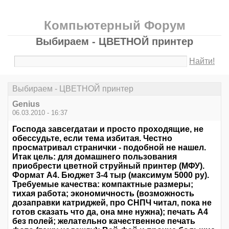
Компьютерный Форум
Выбираем - ЦВЕТНОЙ принтер
Найти!
Выбираем - ЦВЕТНОЙ принтер
Genius
06.03.2010 - 16:37
Господа завсегдатаи и просто проходящие, не
обессудьте, если тема избитая. Честно
просматривал странички - подобной не нашел.
Итак цель: для домашнего пользования
приобрести цветной струйный принтер (МФУ).
Формат А4. Бюджет 3-4 тыр (максимум 5000 ру).
Требуемые качества: компактные размеры;
тихая работа; экономичность (возможность
дозаправки катриджей, про СНПЧ читал, пока не
готов сказать что да, она мне нужна); печать А4
без полей; желательно качественное печать