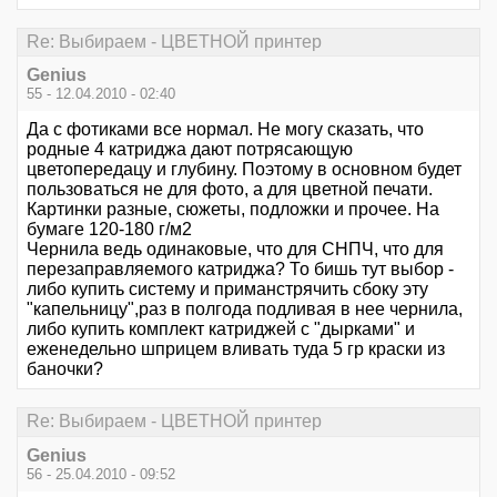
Re: Выбираем - ЦВЕТНОЙ принтер
Genius
55 - 12.04.2010 - 02:40
Да с фотиками все нормал. Не могу сказать, что
родные 4 катриджа дают потрясающую
цветопередацу и глубину. Поэтому в основном будет
пользоваться не для фото, а для цветной печати.
Картинки разные, сюжеты, подложки и прочее. На
бумаге 120-180 г/м2
Чернила ведь одинаковые, что для СНПЧ, что для
перезаправляемого катриджа? То бишь тут выбор -
либо купить систему и приманстрячить сбоку эту
"капельницу",раз в полгода подливая в нее чернила,
либо купить комплект катриджей с "дырками" и
еженедельно шприцем вливать туда 5 гр краски из
баночки?
Re: Выбираем - ЦВЕТНОЙ принтер
Genius
56 - 25.04.2010 - 09:52