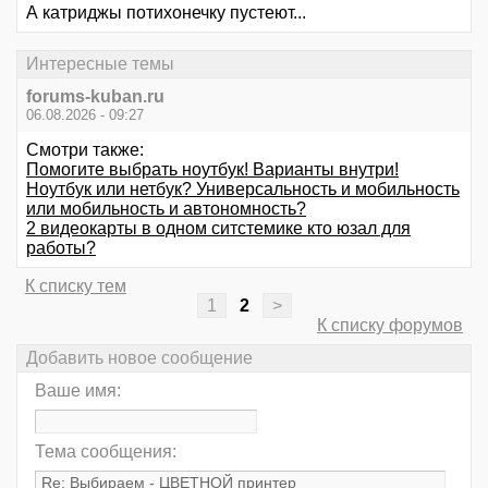
А катриджы потихонечку пустеют...
Интересные темы
forums-kuban.ru
06.08.2026 - 09:27
Смотри также:
Помогите выбрать ноутбук! Варианты внутри!
Ноутбук или нетбук? Универсальность и мобильность
или мобильность и автономность?
2 видеокарты в одном ситстемике кто юзал для
работы?
К списку тем
1
2
>
К списку форумов
Добавить новое сообщение
Ваше имя:
Тема сообщения: