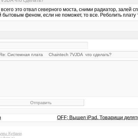
7VJDA что сделать?
всего это отвал северного моста, сними радиатор, залей с
 бытовым феном, если не поможет, то все. Реболить плату 
р
OFF; Вышел iPad. Товарищи делят
умы Кубани
.