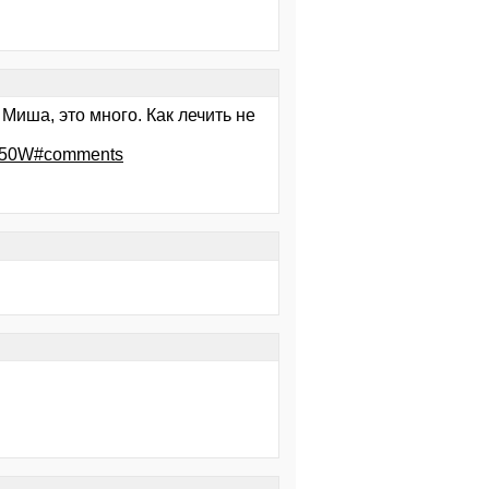
иша, это много. Как лечить не
d_350W#comments