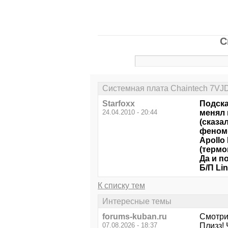
С
Системная плата Chaintech 7VJD
Starfoxx
Подска
24.04.2010 - 20:44
менял 
(сказа
феном(
Apollo
(термо
Да и по
Б/П Li
К списку тем
Интересные темы
forums-kuban.ru
Смотри
07.08.2026 - 18:37
Плизз!