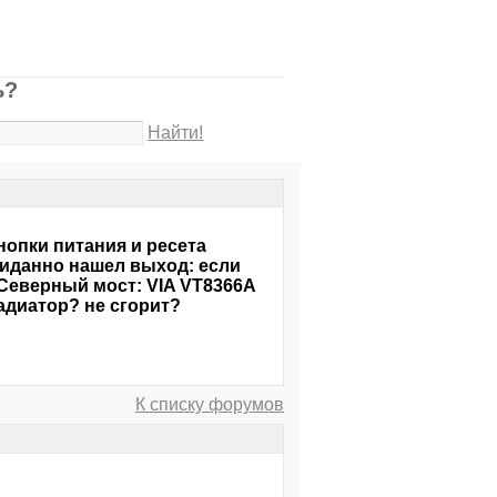
ь?
Найти!
нопки питания и ресета
ожиданно нашел выход: если
Северный мост: VIA VT8366A
радиатор? не сгорит?
К списку форумов