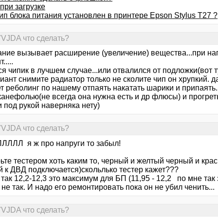
при загрузке
ип блока питания установлен в принтере Epson Stylus T27 ?
7VJDA что сделать?
ание вызывает расширение (увеличение) вещества...при наг
.....
я чипик в лучшем случае...или отвалился от подложки(вот т
иант снимите радиатор только не сколите чип он хрупкий. 
 реболинг по нашему отпаять накатать шарики и припаять..
канефолью(не всегда она нужна есть и др флюсы) и прогр
 под рукой наверняка нету)
7VJDA что сделать?
ЛЛЛЛ я ж про напруги то забыл!
ьте тестером хоть каким то, черный и желтый черный и кра
й к ДВД подключается)скольлько тестер кажет???
так 12,2-12,3 это максимум для БП (11,95 - 12,2 по мне так э
 не так. И надо его ремонтировать пока он не убил ченить...
7VJDA что сделать?