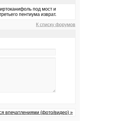
пиртоканифоль под мост и
третьего пентиума изврат.
К списку форумов
ся впечатлениями (фото/видео) »