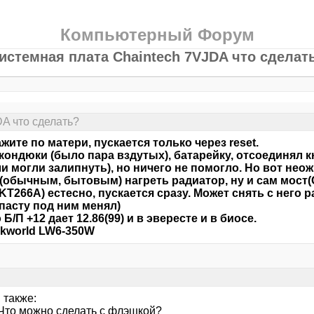
Компьютерный Форум
истемная плата Chaintech 7VJDA что сделат
A что сделать?
жите по матери, пускается только через reset.
кондюки (было пара вздутых), батарейку, отсоединял к
ли могли залипнуть), но ничего не помогло. Но вот не
обычным, бытовым) нагреть радиатор, ну и сам мост(
 KT266A) естесно, пускается сразу. Может снять с него 
пасту под ним менял)
 Б/П +12 дает 12.86(99) и в эвересте и в биосе.
nkworld LW6-350W
 также:
 Что можно сделать с флэшкой?