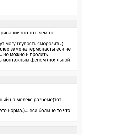
ривании что то с чем то
ут могу глупость сморозить.)
далее замена термопасты еси не
. но можно и пролить
еть монтажным феном (пояльной
сный на молекс разбеме(тот
то норма.)....еси больше то что