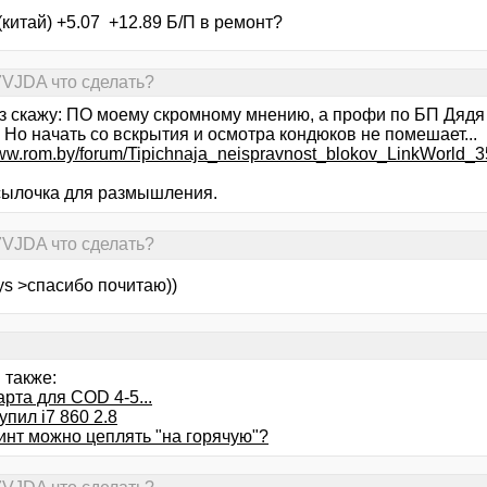
(китай) +5.07 +12.89 Б/П в ремонт?
7VJDA что сделать?
з скажу: ПО моему скромному мнению, а профи по БП Дядя М
) Но начать со вскрытия и осмотра кондюков не помешает...
www.rom.by/forum/Tipichnaja_neispravnost_blokov_LinkWorl
ссылочка для размышления.
7VJDA что сделать?
ys >спасибо почитаю))
 также:
рта для COD 4-5...
упил i7 860 2.8
инт можно цеплять "на горячую"?