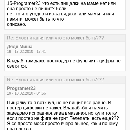
15-Programer23 >то есть пищалки на маме нет или
она просто не пищит? Если
нет, то что угодно и из-за видяхи ,или мамы, и или
памяти может быть то что
описано.
Re: Блок питания или что это может быть???
Дядя Миша
18 - 17.02.2010 - 17:41
Владаб, там даже посткодер не фурычит - цифры не
светятся.
Re: Блок питания или что это может быть???
Programer23
19 - 18.02.2010 - 04:56
Пищалку то я воткнул, но не пищит все равно. И
постер циферки не кажет. Владаб -бп и память
заведомо исправная.вива вмазаная, но кули толку
если постер не фига не грит. Телепаты есть еще???
Я се просто моск просто вчера вынес, как и почему
она сдохла.