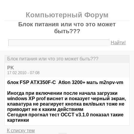
Компьютерный Форум
Блок питания или что это может
быть???
Найти!
Блок питания или что это может быть???
PK
17.02.2010 - 07:08
блок FSP ATX350F-C Atlon 3200+ мать m2npv-vm
Иногда при включении после начала загрузки
windows XP prof виснет и показует черный экран,
клаватура не реагирует кнопка вкл/выкл тоже не
приводит не к каким действиям
Сегодня прогнал тест OCCT v3.1.0 показал такие
картинки
К списку тем