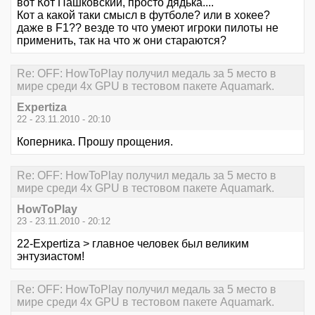
вот Кот Пашковский, просто дядька....
Кот а какой таки смысл в футболе? или в хокее?
даже в F1?? везде то что умеют игроки пилоты не
применить, так на что ж они стараются?
Re: OFF: HowToPlay получил медаль за 5 место в
мире среди 4х GPU в тестовом пакете Aquamark.
Expertiza
22 - 23.11.2010 - 20:10
Коперника. Прошу прощения.
Re: OFF: HowToPlay получил медаль за 5 место в
мире среди 4х GPU в тестовом пакете Aquamark.
HowToPlay
23 - 23.11.2010 - 20:12
22-Expertiza > главное человек был великим
энтузиастом!
Re: OFF: HowToPlay получил медаль за 5 место в
мире среди 4х GPU в тестовом пакете Aquamark.