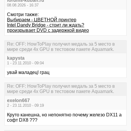
forums-kuban.ru
08.08.2026 - 16:37
Смотри также:
Выбираем - ЦВЕТНОЙ принтер
Intel Dandy Bridge - стоит ли ждать?
произрывает DVD c задержкой видео
Re: OFF: HowToPlay получил медаль за 5 место в
мире среди 4х GPU в тестовом пакете Aquamark.
kapysta
1 - 23.11.2010 - 09:04
увай маладец! грац
Re: OFF: HowToPlay получил медаль за 5 место в
мире среди 4х GPU в тестовом пакете Aquamark.
exelon667
2 - 23.11.2010 - 09:19
Круто канешна, но непонятно почему железо DX11 а
софт DX8 ???