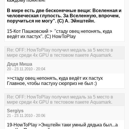
каждому понятен!
В мире есть две бесконечные вещи: Вселенная и
человеческая глупость. За Вселенную, впрочем,
поручиться не могу”. (С) А. Эйнштейн.
15-Кот Пашковский > "стаду овец непонять, куда
ведёт их пастух". (С) HowToPlay
Re: OFF: HowToPlay получил медаль за 5 место в
мире среди 4х GPU в тестовом пакете Aquamark.
Дядя Миша
20 - 23.11.2010 - 20:04
>>стаду овец непонять, куда ведёт их пастух
Главное, чтобы пастуху сюрприз не был :)
Re: OFF: HowToPlay получил медаль за 5 место в
мире среди 4х GPU в тестовом пакете Aquamark.
Sergiys
21 - 23.11.2010 - 20:06
19-HowToPlay >Энштейн таки умный дядька был...а