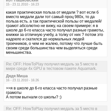
Кот Пашковский
15 - 23.11.2010 - 16:23
какая практическая польза от медали ? вот если б
вместо медали дали тот самый проц 980х, то да
польза есть. а так практической пользы от медалей/
грамот абсолютно не вижу, на своем примере: я в
школе до 6-го класса часто получал разные грамоты,
книжки за отличную учебу, а толку от них ? потом это
надоело и скатился до нормальных людей
троечников, о чем не жалею, потому что лучше быть
своим среди большинства чем выделяться среди
меньшинства.
Re: OFF: HowToPlay получил медаль за 5 место в
мире среди 4х GPU в тестовом пакете Aquamark.
Дядя Миша
16 - 23.11.2010 - 16:26
>>я в школе до 6-го класса часто получал разные
грамоты
А потом выгнали со школы? :)
Re: OFF: HowToPlay получил медаль за 5 место в