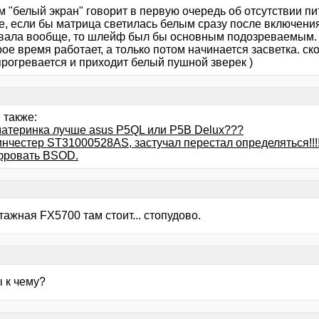
 "белый экран" говорит в первую очередь об отсутствии пи
е, если бы матрица светилась белым сразу после включения
вала вообще, то шлейф был бы основным подозреваемым.
ое время работает, а только потом начинается засветка. ск
прогревается и приходит белый пушной зверек )
 также:
материнка лучше asus P5QL или P5B Delux???
нчестер ST31000528AS, застучал перестал определяться!!!!
ровать BSOD.
этажная FX5700 там стоит... стопудово.
ы к чему?