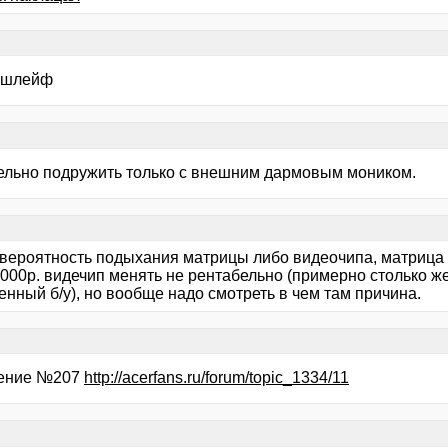
 шлейф
ельно подружить только с внешним дармовым моником.
 вероятность подыхания матрицы либо видеочипа, матрица 
000р. видечип менять не рентабельно (примерно столько же
нный б/у), но вообще надо смотреть в чем там причина.
ение №207
http://acerfans.ru/forum/topic_1334/11