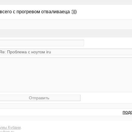
всего с прогревом отваливаеца :)))
подс
умы Кубани
.
kuban.ru