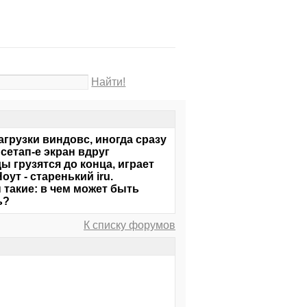
Найти!
агрузки виндовс, иногда сразу
сетап-е экран вдруг
ы грузятся до конца, играет
ут - старенький iru.
такие: в чем может быть
ь?
К списку форумов