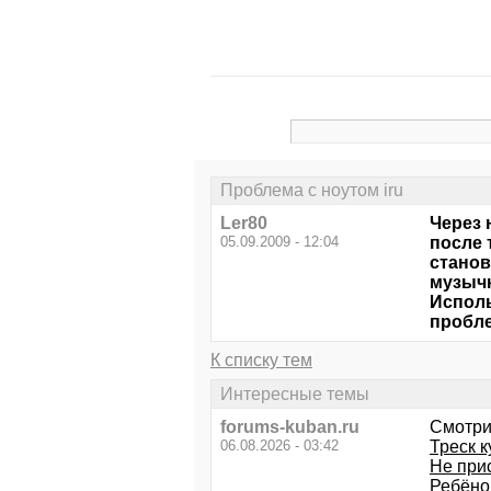
Проблема с ноутом iru
Ler80
Через 
05.09.2009 - 12:04
после 
станов
музычк
Исполь
пробле
К списку тем
Интересные темы
forums-kuban.ru
Смотри
06.08.2026 - 03:42
Треск к
Не при
Ребёно