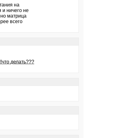
тания на
 и ничего не
 но матрица
орее всего
!что делать???