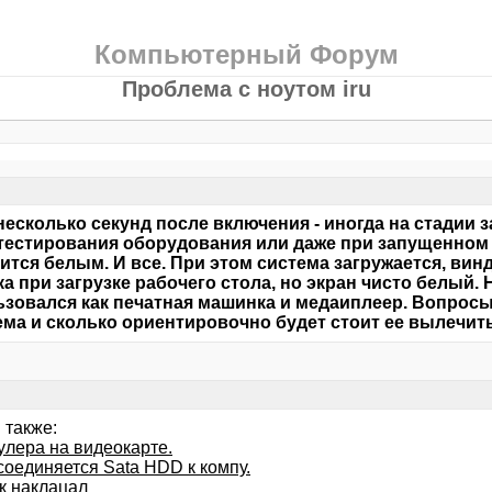
Компьютерный Форум
Проблема с ноутом iru
несколько секунд после включения - иногда на стадии з
тестирования оборудования или даже при запущенном 
ится белым. И все. При этом система загружается, винд
а при загрузке рабочего стола, но экран чисто белый. Но
зовался как печатная машинка и медаиплеер. Вопросы 
ма и сколько ориентировочно будет стоит ее вылечит
 также:
улера на видеокарте.
соединяется Sata HDD к компу.
к наклацал