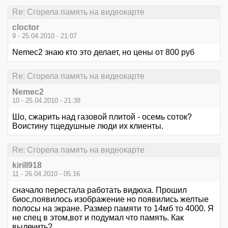
Re: Сгорела память на видеокарте
cloctor
9 - 25.04.2010 - 21:07
Nemec2 знаю кто это делает, но цены от 800 руб
Re: Сгорела память на видеокарте
Nemec2
10 - 25.04.2010 - 21:38
Шо, сжарить над газовой плитой - осемь соток?
Воистину тщедушные люди их клиенты.
Re: Сгорела память на видеокарте
kirill918
11 - 26.04.2010 - 05:16
сначало перестала работать видюха. Прошил
биос,появилось изображение но появились желтые
полосы на экране. Размер памяти то 14мб то 4000. Я
не спец в этом,вот и подумал что память. Как
вылечить?