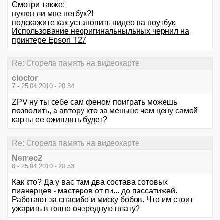
Смотри также:
нужен ли мне нетбук?!
подскажите как установить видео на ноутбук
Использование неоригинальныльных чернил на
принтере Epson T27
Re: Сгорела память на видеокарте
cloctor
7 - 25.04.2010 - 20:34
ZPV ну ты себе сам феном поиграть можешь
позволить, а автору кто за меньше чем цену самой
карты ее оживлять будет?
Re: Сгорела память на видеокарте
Nemec2
8 - 25.04.2010 - 20:53
Как кто? Да у вас там два состава сотовых
пианерцев - мастеров от пи... до пассатижей.
Работают за спасибо и миску бобов. Что им стоит
ужарить в говно очередную плату?