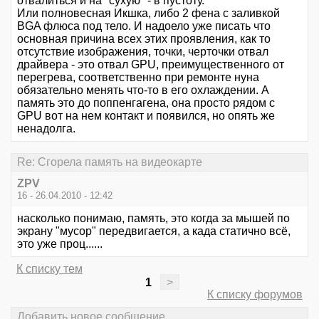
отвалиться и на "сухую" - в пустоту.
Или полновесная Икшка, либо 2 фена с заливкой
BGA флюса под тело. И надоело уже писать что
основная причина всех этих проявления, как то
отсутствие изображения, точки, черточки отвал
драйвера - это отвал GPU, преимущественного от
перегрева, соответственно при ремонте нуна
обязательно менять что-то в его охлаждении. А
память это до поппенгагена, она просто рядом с
GPU вот на нем контакт и появился, но опять же
ненадолга.
Re: Сгорела память на видеокарте
ZPV
16 - 26.04.2010 - 12:42
насколько понимаю, память, это когда за мышей по
экрану "мусор" передвигается, а када статично всё,
это уже проц......
К списку тем
1
>
К списку форумов
Добавить новое сообщение