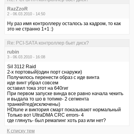
RazZzoR
2 - 06.03.2010 - 14:50
Ну раз имя контроллеру осталось за кадром, то как
это не странно 1+1 :)
Re: PCI-SATA контроллер бьет диск?
rubin
3 - 06.03.2010 - 16:08
SiI 3112 Raid
2-х портовый(один порт снаружи)
Получилось перенести образ с иде винта
иде винт убрал совсем
оставил тока этот на 640гиг
При первом запуске винда все равно начала чекить
и выдала то шо в топике- 2 сегмента
транкейтед(исключены)
HDtune и виктория смарт показывают нормальный
Только вот UltraDMA CRC errors- 4
где глянуть- был ремапинг хоть раз или нет?
К списку тем