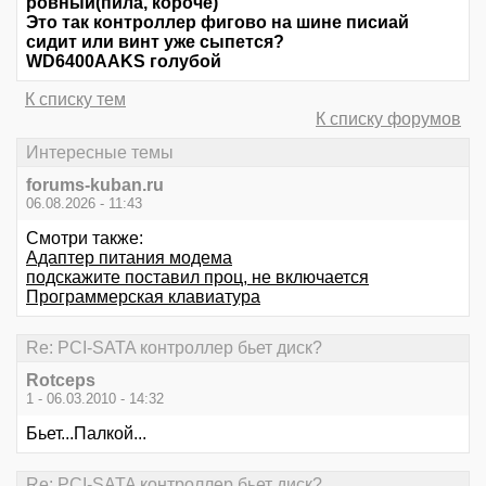
ровный(пила, короче)
Это так контроллер фигово на шине писиай
сидит или винт уже сыпется?
WD6400AAKS голубой
К списку тем
К списку форумов
Интересные темы
forums-kuban.ru
06.08.2026 - 11:43
Смотри также:
Адаптер питания модема
подскажите поставил проц, не включается
Программерская клавиатура
Re: PCI-SATA контроллер бьет диск?
Rotceps
1 - 06.03.2010 - 14:32
Бьет...Палкой...
Re: PCI-SATA контроллер бьет диск?