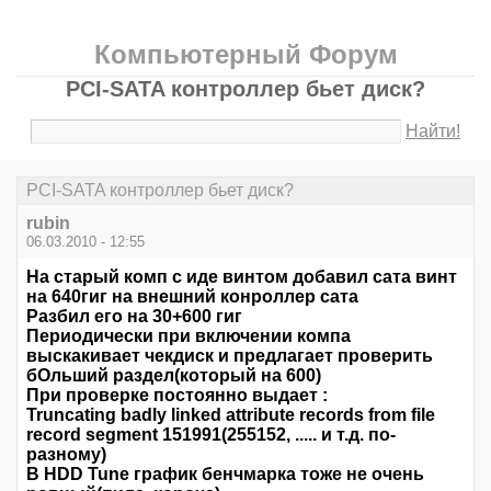
Компьютерный Форум
PCI-SATA контроллер бьет диск?
Найти!
PCI-SATA контроллер бьет диск?
rubin
06.03.2010 - 12:55
На старый комп с иде винтом добавил сата винт
на 640гиг на внешний конроллер сата
Разбил его на 30+600 гиг
Периодически при включении компа
выскакивает чекдиск и предлагает проверить
бОльший раздел(который на 600)
При проверке постоянно выдает :
Truncating badly linked attribute records from file
record segment 151991(255152, ..... и т.д. по-
разному)
В HDD Tune график бенчмарка тоже не очень