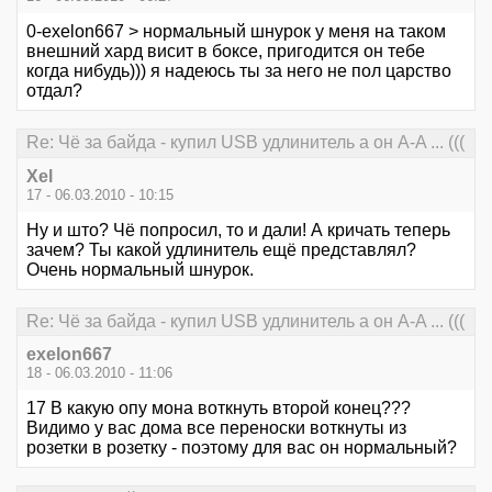
0-exelon667 > нормальный шнурок у меня на таком
внешний хард висит в боксе, пригодится он тебе
когда нибудь))) я надеюсь ты за него не пол царство
отдал?
Re: Чё за байда - купил USB удлинитель а он А-A ... (((
Xel
17 - 06.03.2010 - 10:15
Ну и што? Чё попросил, то и дали! А кричать теперь
зачем? Ты какой удлинитель ещё представлял?
Очень нормальный шнурок.
Re: Чё за байда - купил USB удлинитель а он А-A ... (((
exelon667
18 - 06.03.2010 - 11:06
17 В какую опу мона воткнуть второй конец???
Видимо у вас дома все переноски воткнуты из
розетки в розетку - поэтому для вас он нормальный?