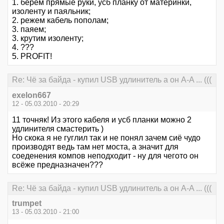
1. берем прямые руки, усб планку от материнки,
изоленту и паяльник;
2. режем кабель пополам;
3. паяем;
3. крутим изоленту;
4. ???
5. PROFIT!
Re: Чё за байда - купил USB удлинитель а он А-A ... (((
exelon667
12 - 05.03.2010 - 20:29
11 точняк! Из этого кабеля и усб планки можно 2
удлинителя смастерить )
Но скока я не гуглил так и не понял зачем сиё чудо
производят ведь там нет моста, а значит для
соеденения компов неподходит - ну для чегото он
всёже предназначен???
Re: Чё за байда - купил USB удлинитель а он А-A ... (((
trumpet
13 - 05.03.2010 - 21:00