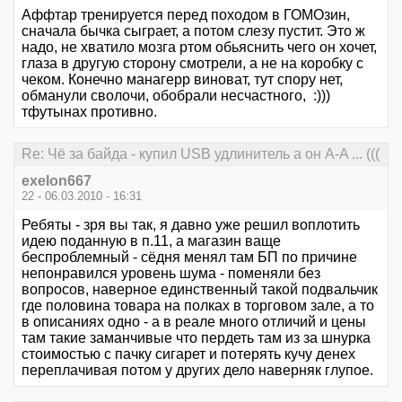
Аффтар тренируется перед походом в ГОМОзин,
сначала бычка сыграет, а потом слезу пустит. Это ж
надо, не хватило мозга ртом обьяснить чего он хочет,
глаза в другую сторону смотрели, а не на коробку с
чеком. Конечно манагерр виноват, тут спору нет,
обманули сволочи, обобрали несчастного, :)))
тфутынах противно.
Re: Чё за байда - купил USB удлинитель а он А-A ... (((
exelon667
22 - 06.03.2010 - 16:31
Ребяты - зря вы так, я давно уже решил воплотить
идею поданную в п.11, а магазин ваще
беспроблемный - сёдня менял там БП по причине
непонравился уровень шума - поменяли без
вопросов, наверное единственный такой подвальчик
где половина товара на полках в торговом зале, а то
в описаниях одно - а в реале много отличий и цены
там такие заманчивые что пердеть там из за шнурка
стоимостью с пачку сигарет и потерять кучу денех
переплачивая потом у других дело наверняк глупое.