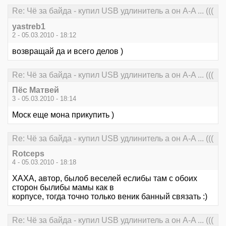
Re: Чё за байда - купил USB удлинитель а он А-A ... (((
yastreb1
2 - 05.03.2010 - 18:12
возвращай да и всего делов )
Re: Чё за байда - купил USB удлинитель а он А-A ... (((
Пёс Матвей
3 - 05.03.2010 - 18:14
Моск еще мона прикупить )
Re: Чё за байда - купил USB удлинитель а он А-A ... (((
Rotceps
4 - 05.03.2010 - 18:18
ХАХА, автор, былоб веселей еслибы там с обоих
сторон былибы мамы как в
корпусе, тогда точно только веник банный связать :)
Re: Чё за байда - купил USB удлинитель а он А-A ... (((