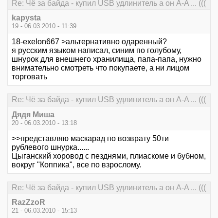
Re: Чё за байда - купил USB удлинитель а он А-A ... (((
kapysta
19 - 06.03.2010 - 11:39
18-exelon667 >альтернативно одаренный?
я русским языком написал, синим по голубому,
шнурок для внешнего хранилища, папа-папа, нужно
внимательно смотреть что покупаете, а ни лицом
торговать
Re: Чё за байда - купил USB удлинитель а он А-A ... (((
Дядя Миша
20 - 06.03.2010 - 13:18
>>представляю маскарад по возврату 50ти
рублевого шнурка......
Цыганский хоровод с пезднями, плиаскоме и бубном,
вокруг "Коппика", все по взрослому.
Re: Чё за байда - купил USB удлинитель а он А-A ... (((
RazZzoR
21 - 06.03.2010 - 15:13