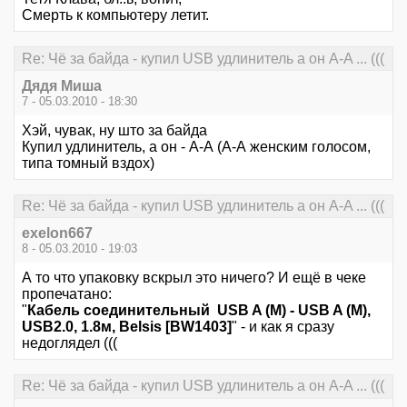
Смерть к компьютеру летит.
Re: Чё за байда - купил USB удлинитель а он А-A ... (((
Дядя Миша
7 - 05.03.2010 - 18:30
Хэй, чувак, ну што за байда
Купил удлинитель, а он - А-А (А-А женским голосом,
типа томный вздох)
Re: Чё за байда - купил USB удлинитель а он А-A ... (((
exelon667
8 - 05.03.2010 - 19:03
А то что упаковку вскрыл это ничего? И ещё в чеке
пропечатано:
"
Кабель соединительный USB A (M) - USB A (M),
USB2.0, 1.8м, Belsis [BW1403]
" - и как я сразу
недоглядел (((
Re: Чё за байда - купил USB удлинитель а он А-A ... (((