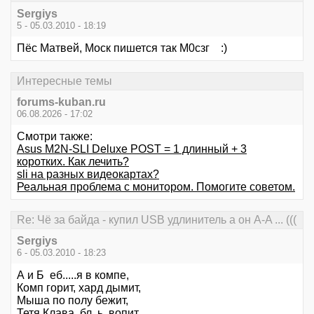
Sergiys
5 - 05.03.2010 - 18:19
Пёс Матвей, Моск пишется так М0сзг :)
Интересные темы
forums-kuban.ru
06.08.2026 - 17:02
Смотри также:
Asus M2N-SLI Deluxe POST = 1 длинный + 3
коротких. Как лечить?
sli на разных видеокартах?
Реальная проблема с монитором. Помогите советом.
Re: Чё за байда - купил USB удлинитель а он А-A ... (((
Sergiys
6 - 05.03.2010 - 18:23
А и Б еб.....я в компе,
Комп горит, хард дымит,
Мыша по полу бежит,
Тетя Клава, бл..ь, вопит,