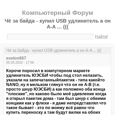
Компьютерный Форум
Чё за байда - купил USB удлинитель а он
А-A ... (((
Найти!
Чё за байда - купил USB удлинитель а он А-A ... (((
exelon667
05.03.2010 - 17:56
Короче поросил в компутерном маркете
удлинитель ЮЭСБИ чтобы под стол нелазить,
указали на запечатанныйпакетик - типа какойто
NANO, ну я мельком глянул что он не А-В (т.е.
просто шнур ЮЭСБИ) а как положено оба конца
"плоские", но каково было моё удивление когда
я открыл пакетик дома - там был шнур с обеими
концами как у флехи - я даже непредставлял что
такое бывает - это по моему всё равно что
купить переноску а там будут вилки на обоих