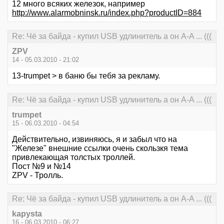
12 много всяких железок, например
http://www.alarmobninsk.ru/index.php?productID=884
Re: Чё за байда - купил USB удлинитель а он А-A ... (((
ZPV
14 - 05.03.2010 - 21:02
13-trumpet > в баню бы тебя за рекламу.
Re: Чё за байда - купил USB удлинитель а он А-A ... (((
trumpet
15 - 06.03.2010 - 04:54
Действительно, извиняюсь, я и забыл что на
"Железе" внешние ссылки очень скользкя тема
привлекающая толстых троллей.
Пост №9 и №14
ZPV - Тролль.
Re: Чё за байда - купил USB удлинитель а он А-A ... (((
kapysta
16 - 06.03.2010 - 06:27