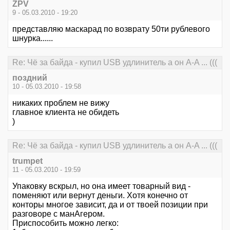
ZPV
9 - 05.03.2010 - 19:20
представляю маскарад по возврату 50ти рублевого
шнурка......
Re: Чё за байда - купил USB удлинитель а он А-A ... (((
поздний
10 - 05.03.2010 - 19:58
никаких проблем не вижу
главное клиента не обидеть
)
Re: Чё за байда - купил USB удлинитель а он А-A ... (((
trumpet
11 - 05.03.2010 - 19:59
Упаковку вскрыл, но она имеет товарный вид -
поменяют или вернут деньги. Хотя конечно от
конторы многое зависит, да и от твоей позиции при
разговоре с манАгером.
Приспособить можно легко: