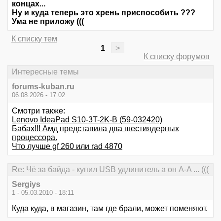
концах...
Ну и куда теперь это хрень приспособить ???
Ума не приложу (((
К списку тем
1
>
К списку форумов
Интересные темы
forums-kuban.ru
06.08.2026 - 17:02
Смотри также:
Lenovo IdeaPad S10-3T-2K-B (59-032420)
Бабах!!! Амд представила два шестиядерных
процессора.
Что лучше gf 260 или rad 4870
Re: Чё за байда - купил USB удлинитель а он А-A ... (((
Sergiys
1 - 05.03.2010 - 18:11
Куда куда, в магазин, там где брали, может поменяют.