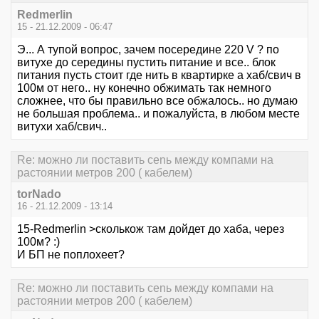
Redmerlin
15 - 21.12.2009 - 06:47
Э... А тупой вопрос, зачем посередине 220 V ? по
витухе до середины пустить питание и все.. блок
питания пусть стоит где нить в квартирке а хаб/свич в
100м от него.. ну конечно обжимать так немного
сложнее, что бы правильно все обжалось.. но думаю
не большая проблема.. и пожалуйста, в любом месте
витухи хаб/свич..
Re: можно ли поставить сеnь между компами на
растоянии метров 200 ( кабелем)
torNado
16 - 21.12.2009 - 13:14
15-Redmerlin >сколькож там дойдет до хаба, через
100м? :)
И БП не поплохеет?
Re: можно ли поставить сеnь между компами на
растоянии метров 200 ( кабелем)