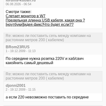
forums-kuban.ru
06.08.2026 - 06:54
Смотри также:
Слетает монитор в W7
Предельная длинна USB кабеля, какая она ?
[ноутбуки][идея фикс]Что будет если??
Re: можно ли поставить сеnь между компами на
растоянии метров 200 ( кабелем)
BRom23RUS
1 - 19.12.2009 - 11:13
По середине нужна розетка 220V и хаб/свич
какойнить самый дешевый
Re: можно ли поставить сеnь между компами на
растоянии метров 200 ( кабелем)
djonni2001
2 - 19.12.2009 - 11:15
а если 220 невозможно поставить по середине