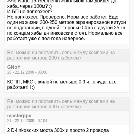
>>torNado 15-Redmerlin >сколькож там дойдет до
хаба, через 100м? :)
И БП не поплохеет?
Не поплохеет. Проверено. Норм все работет. Еще
один из жизни 200-250 метров экранированой витухи
по подстанции, с одной стороны 0,4 кв с другой 35 кв,
по концам хабы д-линковские стоят. Нормально все
работает уже с пол-года наверное.
Re: можно ли поставить сеnь между компами на
растоянии метров 200 ( кабелем)
GNoY
20 - 22.12.2009 - 05:06
КСПП, МКС с жилой не меньше 0,9 и...о чудо, все
работает!!! :)
Re: можно ли поставить сеnь между компами на
растоянии метров 200 ( кабелем)
masterppv
21 - 22.12.2009 - 07:04
2 D-linkовских моста 300х и просто 2 провода