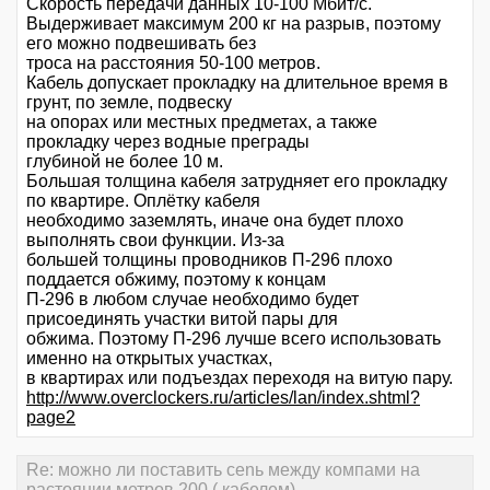
Скорость передачи данных 10-100 Мбит/с.
Выдерживает максимум 200 кг на разрыв, поэтому
его можно подвешивать без
троса на расстояния 50-100 метров.
Кабель допускает прокладку на длительное время в
грунт, по земле, подвеску
на опорах или местных предметах, а также
прокладку через водные преграды
глубиной не более 10 м.
Большая толщина кабеля затрудняет его прокладку
по квартире. Оплётку кабеля
необходимо заземлять, иначе она будет плохо
выполнять свои функции. Из-за
большей толщины проводников П-296 плохо
поддается обжиму, поэтому к концам
П-296 в любом случае необходимо будет
присоединять участки витой пары для
обжима. Поэтому П-296 лучше всего использовать
именно на открытых участках,
в квартирах или подъездах переходя на витую пару.
http://www.overclockers.ru/articles/lan/index.shtml?
page2
Re: можно ли поставить сеnь между компами на
растоянии метров 200 ( кабелем)