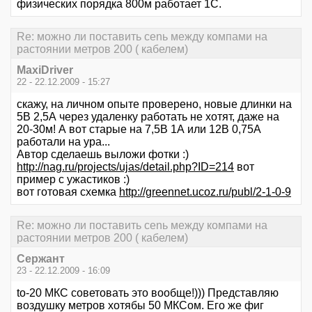
физических порядка 800м работает 1С.
Re: можно ли поставить сеnь между компами на
растоянии метров 200 ( кабелем)
MaxiDriver
22 - 22.12.2009 - 15:27
скажу, на личном опыте проверено, новые длинки на
5В 2,5А через удаленку работать не хотят, даже на
20-30м! А вот старые на 7,5В 1А или 12В 0,75А
работали на ура...
Автор сделаешь выложи фотки :)
http://nag.ru/projects/ujas/detail.php?ID=214
вот
пример с ужастиков :)
вот готовая схемка
http://greennet.ucoz.ru/publ/2-1-0-9
Re: можно ли поставить сеnь между компами на
растоянии метров 200 ( кабелем)
Сержант
23 - 22.12.2009 - 16:09
to-20 МКС советовать это вообще!))) Представляю
воздушку метров хотябы 50 МКСом. Его же фиг