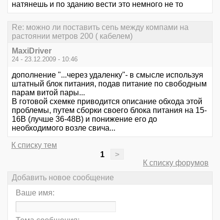
натянешь и по зданию вести это немного не то
Re: можно ли поставить сеnь между компами на
растоянии метров 200 ( кабелем)
MaxiDriver
24 - 23.12.2009 - 10:46
дополнение "...через удаленку"- в смысле используя
штатный блок питания, подав питание по свободным
парам витой пары...
В готовой схемке приводится описание обхода этой
проблемы, путем сборки своего блока питания на 15-
16В (лучше 36-48В) и понижение его до
необходимого возле свича...
К списку тем
1
>
К списку форумов
Добавить новое сообщение
Ваше имя: