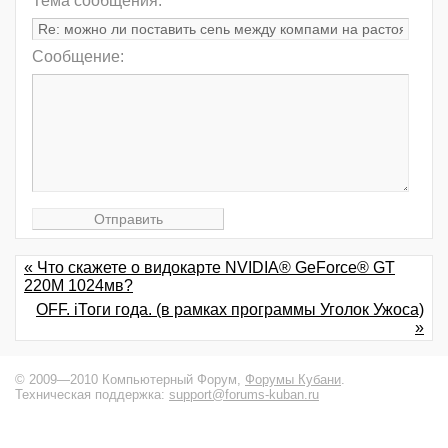
Тема сообщения:
Сообщение:
« Что скажете о видокарте NVIDIA® GeForce® GT
220M 1024мв?
OFF. iТоги года. (в рамках программы Уголок Ужоса)
»
© 2009—2010 Компьютерный Форум,
Форумы Кубани
.
Техническая поддержка:
support@forums-kuban.ru