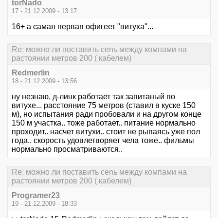
torNado
17 - 21.12.2009 - 13:17
16+ а самая первая офигеет "витуха"...
Re: можно ли поставить сеnь между компами на
растоянии метров 200 ( кабелем)
Redmerlin
18 - 21.12.2009 - 13:56
ну незнаю, д-линк работает так запитаный по
витухе... расстояние 75 метров (ставил в куске 150
м), но испытания ради пробовали и на другом конце
150 м участка.. тоже работает.. питание нормально
проходит.. насчет витухи.. стоит не рыпаясь уже пол
года.. скорость удовлетворяет чела тоже.. фильмы
нормально просматриваются..
Re: можно ли поставить сеnь между компами на
растоянии метров 200 ( кабелем)
Programer23
19 - 21.12.2009 - 18:33