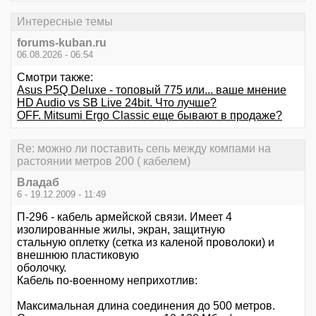
Интересные темы
forums-kuban.ru
06.08.2026 - 06:54
Смотри также:
Asus P5Q Deluxe - топовый 775 или... ваше мнение
HD Audio vs SB Live 24bit. Что лучше?
OFF. Mitsumi Ergo Classic еще бывают в продаже?
Re: можно ли поставить сеnь между компами на
растоянии метров 200 ( кабелем)
Владаб
6 - 19.12.2009 - 11:49
П-296 - кабель армейской связи. Имеет 4
изолированные жилы, экран, защитную
стальную оплетку (сетка из каленой проволоки) и
внешнюю пластиковую
оболочку.
Кабель по-военному неприхотлив:
Максимальная длина соединения до 500 метров.