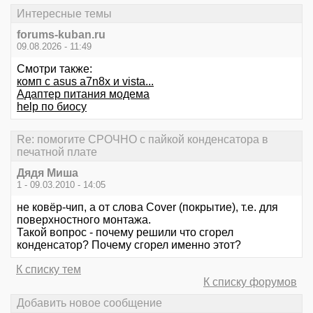
Интересные темы
forums-kuban.ru
09.08.2026 - 11:49
Смотри также:
комп c asus a7n8x и vista...
Адаптер питания модема
help по биосу
Re: помогите СРОЧНО с пайкой конденсатора в
печатной плате
Дядя Миша
1 - 09.03.2010 - 14:05
не ковёр-чип, а от слова Cover (покрытие), т.е. для
поверхностного монтажа.
Такой вопрос - почему решили что сгорел
конденсатор? Почему сгорел именно этот?
К списку тем
К списку форумов
Добавить новое сообщение