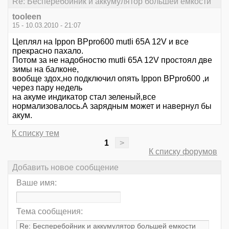
Re: Бесперебойник и аккумулятор большей емкости
tooleen
15 - 10.03.2010 - 21:07
Цеплял на Ippon BPpro600 mutli 65A 12V и все
прекрасно пахало.
Потом за не надобностю mutli 65A 12V простоял две
зимы на балконе,
вообще здох,но подключил опять Ippon BPpro600 ,и
через пару недель
на акуме индикатор стал зеленый,все
нормализовалось.А зарядным может и навернул бы
акум.
К списку тем
1
>
К списку форумов
Добавить новое сообщение
Ваше имя:
Тема сообщения: