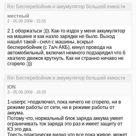
Re: Бесперебойник и аккумулятор большей емкости
местный
2 - 05.09.2009 - 15:55
2 1 оборжатьси :))). Как-то издох у меня аккумулятор
на машине и как назло зарядки не было. Выход
нашёл такой - снял с машины, вскрыл
бесперебойник (с 7а/ч АКБ), кинул провода на
автомобильный, включил немного подзарядил что б
хватило движок крутнуть. Как ни странно ничаво не
сгорело :)))
Re: Бесперебойник и аккумулятор большей емкости
ION
3 - 05.09.2009 - 16:20
1-userpc >подключил, пока ничего не сгорело, ни в
режиме работы от сети, ни в режиме работы от
аккума.
Потому что, нормальный блок заряда аккума умеет
ограничивать ток заряда это раз и имеет защиту от
КЗ это два.
Тоесть практически видно что все пока живое, может