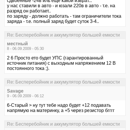
сдвоенные -24в иль ещё какой изврат...
у нас ставили в авто - и юзали 220в в авто - т.е. на
разряд он работает..
по заряду - должно работать - там ограничители тока
заряда - т.е. полный заряд будет суток 3-4..
Re: Бесперебойник и аккумулятор большей емкости
местный
8 - 06.09.2009 - 05:30
2 6 Просто ето будет УПС (гарантированный
источник питания) с выходным напряжением 12 В
постоянного тока ;).
Re: Бесперебойник и аккумулятор большей емкости
Savage
9 - 06.09.2009 - 06:12
6-Старый > ну тут тебе надо будет +12 подавать
напрямую на материнку, а +5 через резистор бгггг
Re: Бесперебойник и аккумулятор большей емкости