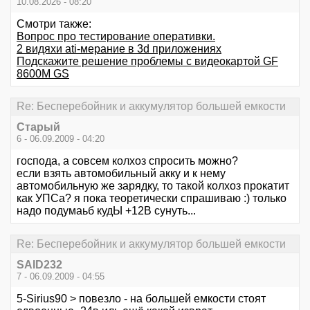
10.08.2026 - 08:20
Смотри также:
Вопрос про тестирование оперативки.
2 видяхи ati-мерание в 3d приложениях
Подскажите решение проблемы с видеокартой GF
8600M GS
Re: Бесперебойник и аккумулятор большей емкости
Старый
6 - 06.09.2009 - 04:20
господа, а совсем колхоз спросить можно?
если взять автомобильный акку и к нему
автомобильную же зарядку, то такой колхоз прокатит
как УПСа? я пока теоретически спрашиваю :) только
надо подумаьб кудЫ +12В сунуть...
Re: Бесперебойник и аккумулятор большей емкости
SAID232
7 - 06.09.2009 - 04:55
5-Sirius90 > повезло - на большей емкости стоят