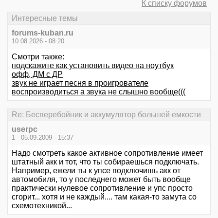
К списку форумов
Интересные темы
forums-kuban.ru
10.08.2026 - 08:20
Смотри также:
подскажите как установить видео на ноутбук
офф, ДМ с ДР
звук не играет песня в проигрователе
воспроизводиться а звука не слышно вообще(((
Re: Бесперебойник и аккумулятор большей емкости
userpc
1 - 05.09.2009 - 15:37
Надо смотреть какое активное сопротивление имеет
штатный акк и тот, что ты собираешься подключать.
Например, ежели ты к упсе подключишь акк от
автомобиля, то у последнего может быть вообще
практически нулевое сопротивление и упс просто
сгорит... хотя и не каждый.... там какая-то замута со
схемотехникой...