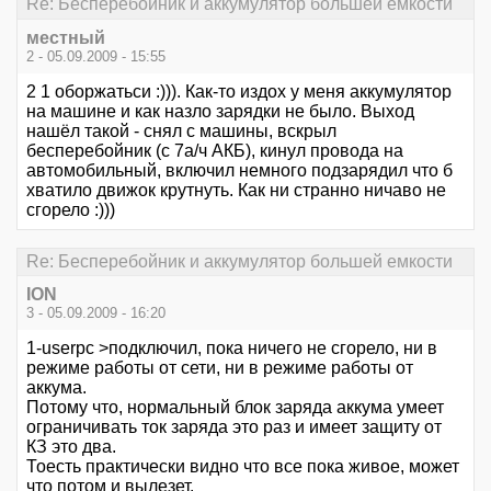
Re: Бесперебойник и аккумулятор большей емкости
местный
2 - 05.09.2009 - 15:55
2 1 оборжатьси :))). Как-то издох у меня аккумулятор
на машине и как назло зарядки не было. Выход
нашёл такой - снял с машины, вскрыл
бесперебойник (с 7а/ч АКБ), кинул провода на
автомобильный, включил немного подзарядил что б
хватило движок крутнуть. Как ни странно ничаво не
сгорело :)))
Re: Бесперебойник и аккумулятор большей емкости
ION
3 - 05.09.2009 - 16:20
1-userpc >подключил, пока ничего не сгорело, ни в
режиме работы от сети, ни в режиме работы от
аккума.
Потому что, нормальный блок заряда аккума умеет
ограничивать ток заряда это раз и имеет защиту от
КЗ это два.
Тоесть практически видно что все пока живое, может
что потом и вылезет.