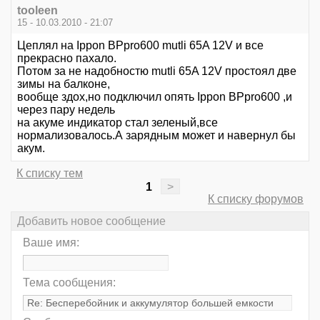
tooleen
15 - 10.03.2010 - 21:07
Цеплял на Ippon BPpro600 mutli 65A 12V и все
прекрасно пахало.
Потом за не надобностю mutli 65A 12V простоял две
зимы на балконе,
вообще здох,но подключил опять Ippon BPpro600 ,и
через пару недель
на акуме индикатор стал зеленый,все
нормализовалось.А зарядным может и навернул бы
акум.
К списку тем
1
>
К списку форумов
Добавить новое сообщение
Ваше имя:
Тема сообщения: