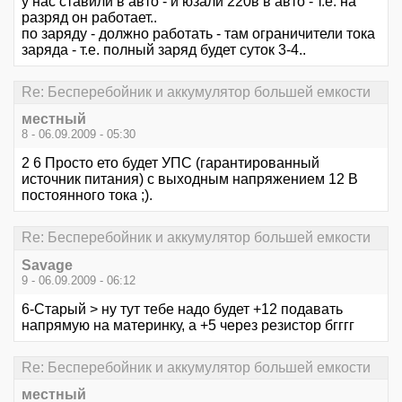
у нас ставили в авто - и юзали 220в в авто - т.е. на
разряд он работает..
по заряду - должно работать - там ограничители тока
заряда - т.е. полный заряд будет суток 3-4..
Re: Бесперебойник и аккумулятор большей емкости
местный
8 - 06.09.2009 - 05:30
2 6 Просто ето будет УПС (гарантированный
источник питания) с выходным напряжением 12 В
постоянного тока ;).
Re: Бесперебойник и аккумулятор большей емкости
Savage
9 - 06.09.2009 - 06:12
6-Старый > ну тут тебе надо будет +12 подавать
напрямую на материнку, а +5 через резистор бгггг
Re: Бесперебойник и аккумулятор большей емкости
местный