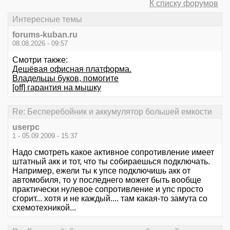
К списку форумов
Интересные темы
forums-kuban.ru
08.08.2026 - 09:57
Смотри также:
Дешёвая офисная платформа.
Владельцы буков, помогите
[off] гарантия на мышку
Re: Бесперебойник и аккумулятор большей емкости
userpc
1 - 05.09.2009 - 15:37
Надо смотреть какое активное сопротивление имеет
штатный акк и тот, что ты собираешься подключать.
Например, ежели ты к упсе подключишь акк от
автомобиля, то у последнего может быть вообще
практически нулевое сопротивление и упс просто
сгорит... хотя и не каждый.... там какая-то замута со
схемотехникой...