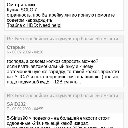
Смотри также:
Купил SOLO 7
странность, про батарейку литио ионную помогите
советом как зарядить
Трабла с HDD: Need help!
Re: Бесперебойник и аккумулятор большей емкости
Старый
6 - 06.09.2009 - 04:20
господа, а совсем колхоз спросить можно?
если взять автомобильный акку и к нему
автомобильную же зарядку, то такой колхоз прокатит
как УПСа? я пока теоретически спрашиваю :) только
надо подумаьб кудЫ +12В сунуть...
Re: Бесперебойник и аккумулятор большей емкости
SAID232
7 - 06.09.2009 - 04:55
5-Sirius90 > повезло - на большей емкости стоят
сдвоенные -24в иль ещё какой изврат...