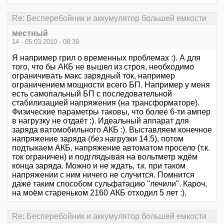
Re: Бесперебойник и аккумулятор большей емкости
местный
14 - 05.03.2010 - 08:39
Я например грил о временных проблемах :). А для
того, что бы АКБ не вышел из строя, необходимо
ограничивать макс зарядный ток, например
ограничением мощности всего БП. Например у меня
есть самопальный БП с последовательной
стабилизацией напряжения (на трансформаторе).
Физические параметры таковы, что более 6-ти ампер
в нагрузку не отдаёт :). Идеальный аппарат для
заряда ватомобильного АКБ :). Выставляем конечное
напряжение заряда (без нагрузки 14.5), потом
подтыкаем АКБ, напряжение автоматом просело (т.к.
ток ограничен) и подглядывая на вольтметр ждём
конца заряда. Можно и не ждать, т.к. при таком
напряжении с ним ничего не случится. Помнится
даже таким способом сульфатацию "лечили". Кароч,
на моём стареньком 2160 АКБ отходил 5 лет :).
Re: Бесперебойник и аккумулятор большей емкости