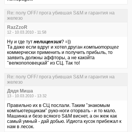
Re: полу OFF/ прога убившая S&M и гарантия на
железо
RazZzoR
12 - 10.03.2010 - 11:58
Ну и где тут
нелицензия
? =))
Та даже если вдруг и хотел друган
компьюторщег
коммерчески применить и получить прибыль, то
заявить должны аффторы, а не какойта
"велкопоповецкай" из СЦ. Так то!
Re: полу OFF/ прога убившая S&M и гарантия на
железо
Дядя Миша
13 - 10.03.2010 - 13:32
Правильно их в СЦ послали. Таким "знакомым
компьютерщикам" руко-ноги оторвать - и то мало.
Машинка и безо всякого S&M виснет, а он жеж как
самый умный - дай добью. Идиота кусок прибежал к
нам в лесок.