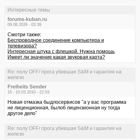
Интересные темы
forums-kuban.ru
09.08.2026 - 03:39
Смотри также:
Беспроводное соединение компьютера и
телевизора?
Интересная штука с флешкой. Нужна помощь
Имеет ли значение какая звуковая карта?
Re: полу OFF/ прога убившая S&M и гарантия на
железо
Freiheits Sender
16 - 10.03.2010 - 22:03
Новая отмазка быдлосервисов "а у вас программа
не лиценционная, былоб лицензионная ну тогда
другое дело"
Re: полу OFF/ прога убившая S&M и гарантия на
железо