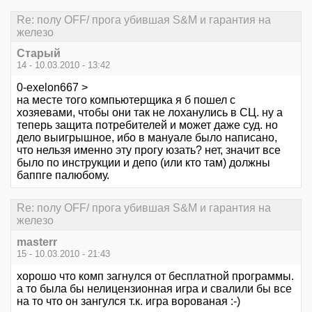
Re: полу OFF/ прога убившая S&M и гарантия на
железо
Старый
14 - 10.03.2010 - 13:42
0-exelon667 >
на месте того компьютерщика я б пошел с
хозяевами, чтобы они так не лоханулись в СЦ. ну а
теперь защита потребителей и может даже суд. но
дело выигрышное, ибо в мануале было написано,
что нельзя именно эту прогу юзать? нет, значит все
было по инструкции и депо (или кто там) должны
баппге палюбому.
Re: полу OFF/ прога убившая S&M и гарантия на
железо
masterr
15 - 10.03.2010 - 21:43
хорошо что комп загнулся от бесплатной программы.
а то была бы нелицензионная игра и свалили бы все
на то что он зангулся т.к. игра ворованая :-)