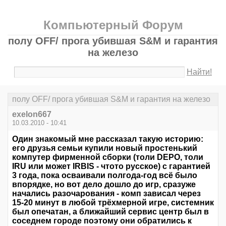
Компьютерный Форум
полу OFF/ прога убившая S&M и гарантия
на железо
Найти!
полу OFF/ прога убившая S&M и гарантия на железо
exelon667
10.03.2010 - 10:41
Один знакомый мне рассказал такую историю:
его друзья семьи купили новый простенький
компутер фирменной сборки (толи DEPO, толи
IRU или может IRBIS - чтото русское) с гарантией
3 года, пока осваивали полгода-год всё было
впорядке, но вот дело дошло до игр, сразуже
начались разочарования - комп зависал через
15-20 минут в любой трёхмерной игре, системник
был опечатан, а ближайший сервис центр был в
соседнем городе поэтому они обратились к