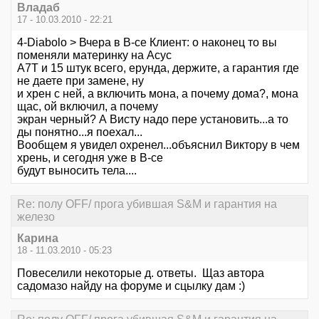
Владаб
17 - 10.03.2010 - 22:21
4-Diabolo > Вчера в В-се Клиент: о наконец то вы
поменяли материнку на Асус
А7Т и 15 штук всего, ерунда, держите, а гарантия где
не даете при замене, ну
и хрен с ней, а включить мона, а почему дома?, мона
щас, ой включил, а почему
экран черный? А Висту надо пере установить...а то
ды понятно...я поехал...
Вообщем я увидел охренел...объяснил Виктору в чем
хрень, и сегодня уже в В-се
будут выносить тела....
Re: полу OFF/ прога убившая S&M и гарантия на
железо
Карина
18 - 11.03.2010 - 05:23
Повеселили некоторые д. ответы. Щаз автора
садомазо найду на форуме и сцылку дам :)