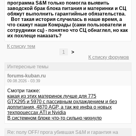
программа S&M только помогла выявить
заводской брак блока питания и материнки и СЦ
обяжут выполнить гарантийные обязательства.
Вот такая история случилась в наше время, а
что скажут наши Комрады (сами пользователи и
сотрудники сц) - понятно что СЦ обнаглел, но как
их похлеще наказать?
К списку тем
1
>
К списку форумов
Интересные темы
forums-kuban.ru
09.08.2026 - 03:39
Смотри также:
какая из этих материнок лучше для 775
GTX295 и 5970 с пассивным охлаждением и без
доппитания, 4870 AGP, а так же инфа о новых
техпроцессах ATI и Nvidia
В системном блоке что-то сильно чихнуло
Re: полу OFF/ прога убившая S&M и гарантия на