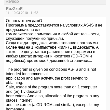
железо
RazZzoR
11 - 10.03.2010 - 11:53
От посмотрел дажО
Программа предоставляется на условиях AS-IS и не
предназначена для
коммерческого применения и любой деятельности,
служащей получению прибыли.
Сюда входит продажа, использование программы
более чем на 1 компьютере и(или) 1 видеокарте. А
также, не допускается размещение программы в
любых местах интернет и носителя (CD-ROM и
подобных), кроме моей домашней странички....
The program is given on conditions AS-IS and is not
intended for commercial
application and any activity, the profit serving to
obtaining.
Sale, usage of the program more than on 1 computer
and (or) 1 videocard
here enters. And also, allocation of the program in any
places internet
and the carrier (a CD-ROM and similar), except for my
homepage...